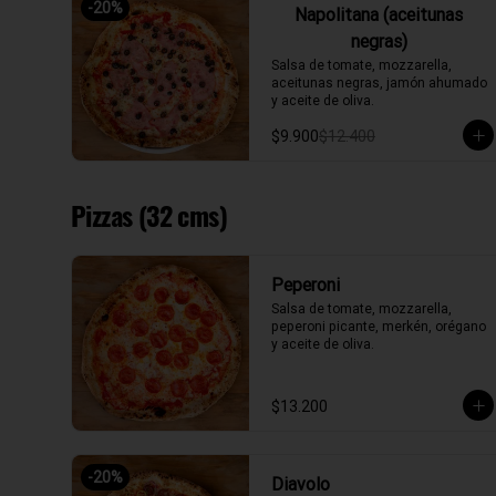
-
20
%
Napolitana (aceitunas
negras)
Salsa de tomate, mozzarella, 
aceitunas negras, jamón ahumado 
y aceite de oliva.
$9.900
$12.400
Pizzas (32 cms)
Peperoni
Salsa de tomate, mozzarella, 
peperoni picante, merkén, orégano 
y aceite de oliva.
$13.200
-
20
%
Diavolo