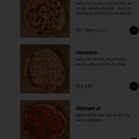
Salsa de tomate, mozzarella, ají 
verde, cebolla morada , chorizo 
artesanal de Osorno y aceite de 
oliva picante de la casa.
$11.700
$14.600
Hawaiana
Salsa de tomate, mozzarella, 
jamón, piña y aceite de oliva.
$12.870
Marinara 🌿
Salsa de tomate, ajo, aceite de 
oliva y orégano.