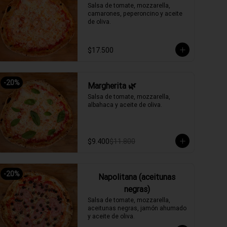
Salsa de tomate, mozzarella, 
camarones, peperoncino y aceite 
de oliva.
$17.500
-
20
%
Margherita 🌿
Salsa de tomate, mozzarella, 
albahaca y aceite de oliva.
$9.400
$11.800
-
20
%
Napolitana (aceitunas
negras)
Salsa de tomate, mozzarella, 
aceitunas negras, jamón ahumado 
y aceite de oliva.