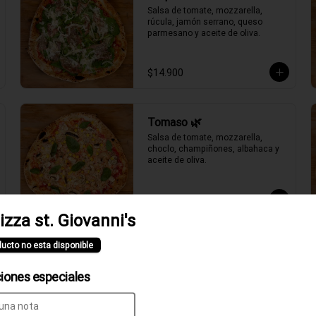
Salsa de tomate, mozzarella, 
rúcula, jamón serrano, queso 
parmesano y aceite de oliva.
$14.900
Tomaso 🌿
Salsa de tomate, mozzarella, 
choclo, champiñones, albahaca y 
aceite de oliva.
$11.900
izza st. Giovanni's
ducto no esta disponible
ciones especiales
Clásica Verace
Salsa de tomate, fior di latte, jamón 