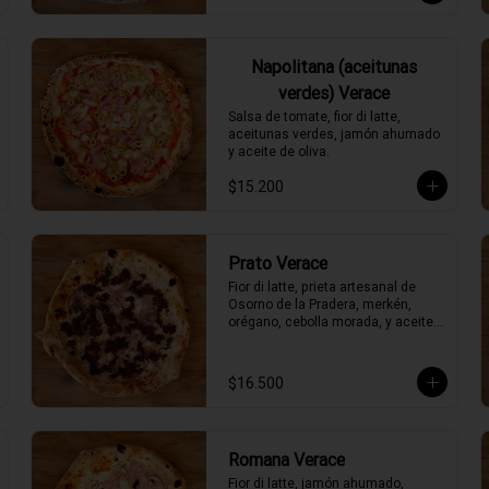
Napolitana (aceitunas
verdes) Verace
Salsa de tomate, fior di latte, 
aceitunas verdes, jamón ahumado 
y aceite de oliva.
$15.200
Prato Verace
Fior di latte, prieta artesanal de 
Osorno de la Pradera, merkén, 
orégano, cebolla morada, y aceite 
de oliva picante de la casa
$16.500
Romana Verace
Fior di latte, jamón ahumado, 