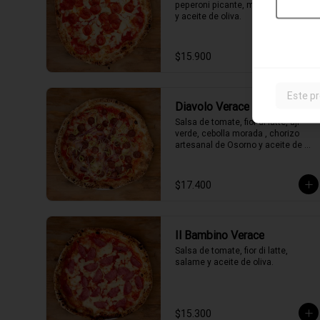
peperoni picante, merkén, orégano 
y aceite de oliva.
$15.900
Este pr
Diavolo Verace
Salsa de tomate, fior di latte, ají 
verde, cebolla morada , chorizo 
artesanal de Osorno y aceite de 
oliva picante de la casa.
$17.400
Il Bambino Verace
Salsa de tomate, fior di latte, 
salame y aceite de oliva.
$15.300