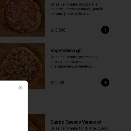
Salsa de tomate, mozzarella, 
salame, jamón ahumado, jamón 
serrano y aceite de oliva.
$13.900
Vegetariana 🌿
Salsa de tomate, mozzarella, 
choclo, cebolla morada, 
champiñones, pimientos, 
aceitunas negras y aceite de oliva.
$12.500
Close
Cuatro Quesos Verace 🌿
Salsa de tomate, fior di latte, queso 