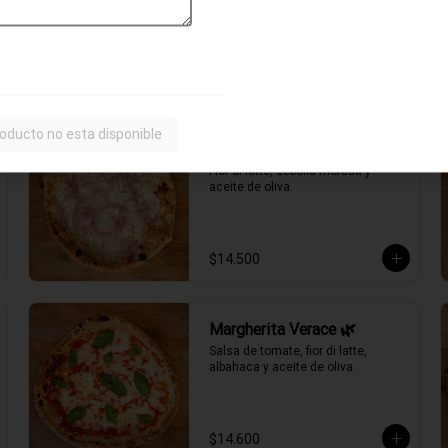
ahumado, choclo, cebolla morada, 
aceitunas negras y aceite de oliva.
$15.700
oducto no esta disponible
Fugazzeta Verace 🌿
Fior di latte, cebolla morada y 
aceite de oliva.
$14.500
Margherita Verace 🌿
Salsa de tomate, fior di latte, 
albahaca y aceite de oliva.
$14.600