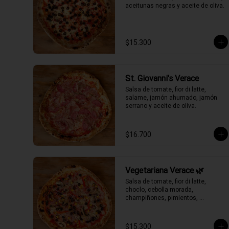
aceitunas negras y aceite de oliva.
$15.300
St. Giovanni's Verace
Salsa de tomate, fior di latte, 
salame, jamón ahumado, jamón 
serrano y aceite de oliva.
$16.700
Vegetariana Verace 🌿
Salsa de tomate, fior di latte, 
choclo, cebolla morada, 
champiñones, pimientos, 
aceitunas negras y aceite de oliva.
$15.300