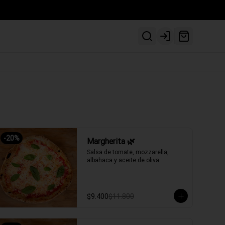
Login
-
20
%
Margherita 🌿
Salsa de tomate, mozzarella, 
albahaca y aceite de oliva.
$9.400
$11.800