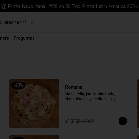
🏆 Pizza Napolitana · #28 en 50 Top Pizza Latin America 2026
uieres pedir?
ners
Preguntas
-
30
%
Romana
Mozzarella, jamón ahumado, 
champiñones y aceite de oliva.
$8.300
$11.800