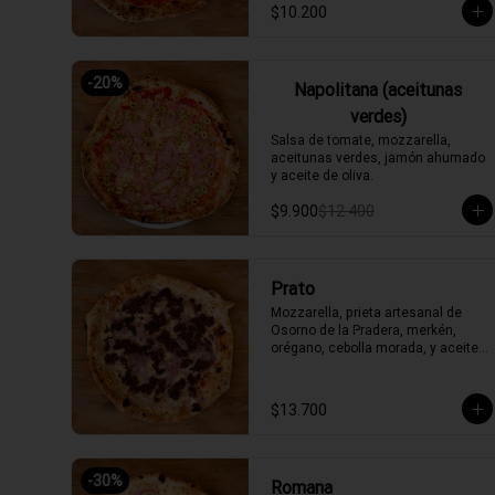
$10.200
-
20
%
Napolitana (aceitunas
verdes)
Salsa de tomate, mozzarella, 
aceitunas verdes, jamón ahumado 
y aceite de oliva.
$9.900
$12.400
Prato
Mozzarella, prieta artesanal de 
Osorno de la Pradera, merkén, 
orégano, cebolla morada, y aceite 
de oliva picante de la casa
$13.700
-
30
%
Romana