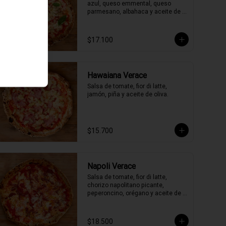
azul, queso emmental, queso 
parmesano, albahaca y aceite de 
oliva.
$17.100
Hawaiana Verace
Salsa de tomate, fior di latte, 
jamón, piña y aceite de oliva.
$15.700
Napoli Verace
Salsa de tomate, fior di latte, 
chorizo napolitano picante, 
peperoncino, orégano y aceite de 
oliva picante de la casa.
$18.500