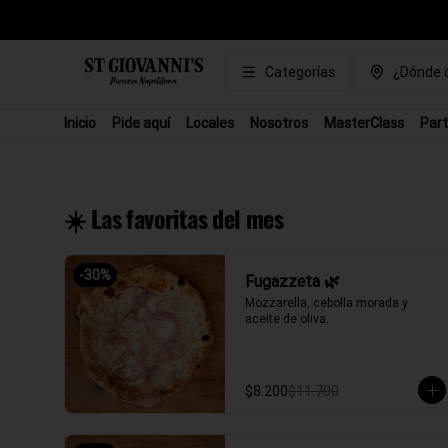
Categorías
¿Dónde q
Inicio
Pide aquí
Locales
Nosotros
MasterClass
Part
☀️ Las favoritas del mes
-
30
%
Fugazzeta 🌿
Mozzarella, cebolla morada y 
aceite de oliva.
$8.200
$11.700