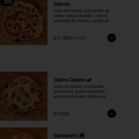
-
20
%
Diavolo
Salsa de tomate, mozzarella, ají 
verde, cebolla morada , chorizo 
artesanal de Osorno y aceite de 
oliva picante de la casa.
$11.700
$14.600
Cuatro Quesos 🌿
Salsa de tomate, mozzarella, 
queso azul, queso emmental, 
queso parmesano, albahaca y 
aceite de oliva.
$14.300
Gamberetti 🆕