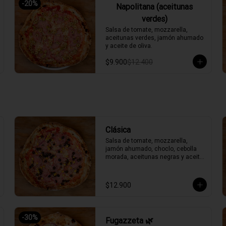
-
20
%
Napolitana (aceitunas
verdes)
Salsa de tomate, mozzarella, 
aceitunas verdes, jamón ahumado 
y aceite de oliva.
$9.900
$12.400
Clásica
Salsa de tomate, mozzarella, 
jamón ahumado, choclo, cebolla 
morada, aceitunas negras y aceite 
de oliva.
$12.900
-
30
%
Fugazzeta 🌿