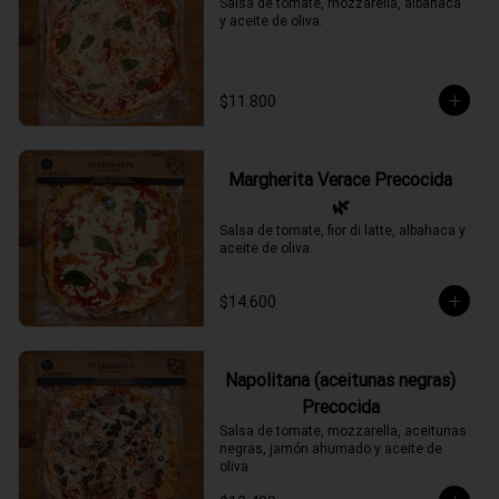
Salsa de tomate, mozzarella, albahaca 
y aceite de oliva.
$11.800
Margherita Verace Precocida
🌿
Salsa de tomate, fior di latte, albahaca y 
aceite de oliva.
$14.600
Napolitana (aceitunas negras)
Precocida
Salsa de tomate, mozzarella, aceitunas 
negras, jamón ahumado y aceite de 
oliva.