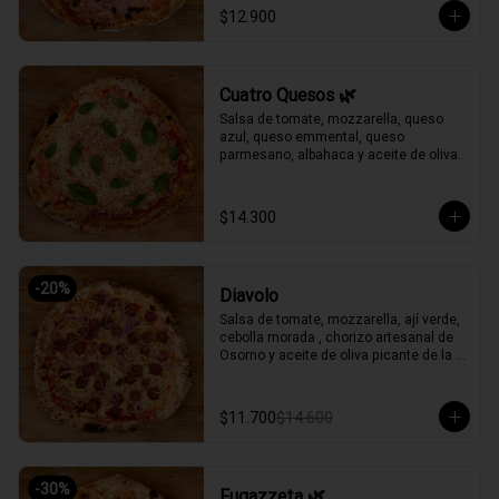
$12.900
Cuatro Quesos 🌿
Salsa de tomate, mozzarella, queso 
azul, queso emmental, queso 
parmesano, albahaca y aceite de oliva.
$14.300
-
20
%
Diavolo
Salsa de tomate, mozzarella, ají verde, 
cebolla morada , chorizo artesanal de 
Osorno y aceite de oliva picante de la 
casa.
$11.700
$14.600
-
30
%
Fugazzeta 🌿