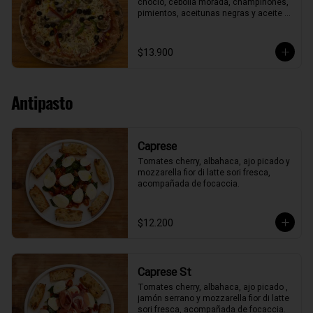
choclo, cebolla morada, champiñones, 
pimientos, aceitunas negras y aceite 
de oliva.
$13.900
Antipasto
Caprese
Tomates cherry, albahaca, ajo picado y 
mozzarella fior di latte sori fresca, 
acompañada de focaccia.
$12.200
Caprese St
Tomates cherry, albahaca, ajo picado , 
jamón serrano y mozzarella fior di latte 
sori fresca, acompañada de focaccia.