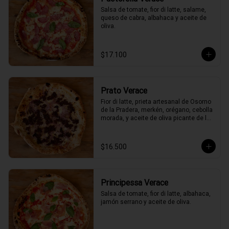
Salsa de tomate, fior di latte, salame, 
queso de cabra, albahaca y aceite de 
oliva.
$17.100
Prato Verace
Fior di latte, prieta artesanal de Osorno 
de la Pradera, merkén, orégano, cebolla 
morada, y aceite de oliva picante de la 
casa
$16.500
Principessa Verace
Salsa de tomate, fior di latte, albahaca, 
jamón serrano y aceite de oliva.