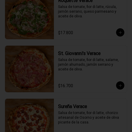
Roquette Verace
Salsa de tomate, fior di latte, rúcula, 
jamón serrano, queso parmesano y 
aceite de oliva.
$17.800
St. Giovanni's Verace
Salsa de tomate, fior di latte, salame, 
jamón ahumado, jamón serrano y 
aceite de oliva.
$16.700
Sureña Verace
Salsa de tomate, fior di latte, chorizo 
artesanal de Osorno y aceite de oliva 
picante de la casa.