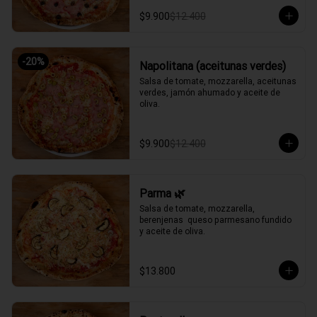
$9.900
$12.400
-
20
%
Napolitana (aceitunas verdes)
Salsa de tomate, mozzarella, aceitunas 
verdes, jamón ahumado y aceite de 
oliva.
$9.900
$12.400
Parma 🌿
Salsa de tomate, mozzarella, 
berenjenas  queso parmesano fundido 
y aceite de oliva.
$13.800