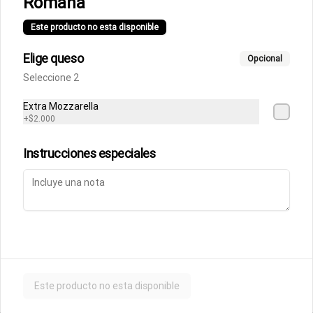
Romana
Fettuccine Rossa
Pasta fresca con salsa boloñesa con 
Este producto no esta disponible
un toque de crema y queso parmesano 
acompañados de focaccia.
Elige queso
Opcional
Seleccione 2
$10.500
Extra Mozzarella
+
$2.000
Parmigiana de Berenjena
Lasagna de berenjenas con salsa 
Instrucciones especiales
rossa (tomates italianos triturados y un 
toque de crema) y queso parmesano.
$9.500
Ñoquis a la Rossa
Ñoquis con salsa boloñesa a la crema y 
queso parmesano acompañados de 
Este producto no esta disponible
focaccia.