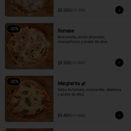
$8.200
$11.700
-
30
%
Romana
Mozzarella, jamón ahumado, 
champiñones y aceite de oliva.
$8.300
$11.800
-
20
%
Margherita 🌿
Salsa de tomate, mozzarella, albahaca 
y aceite de oliva.
$9.400
$11.800