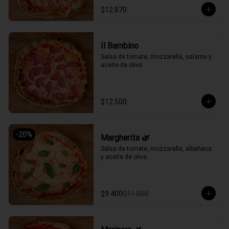
$12.870
Il Bambino
Salsa de tomate, mozzarella, salame y 
aceite de oliva.
$12.500
-
20
%
Margherita 🌿
Salsa de tomate, mozzarella, albahaca 
y aceite de oliva.
$9.400
$11.800