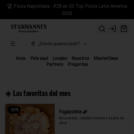
🏆 Pizza Napolitana · #28 en 50 Top Pizza Latin America
2026
Login
¿Dónde quieres pedir?
Inicio
Pide aquí
Locales
Nosotros
MasterClass
Partners
Preguntas
☀️ Las favoritas del mes
-
30
%
Fugazzeta 🌿
Mozzarella, cebolla morada y aceite de 
oliva.