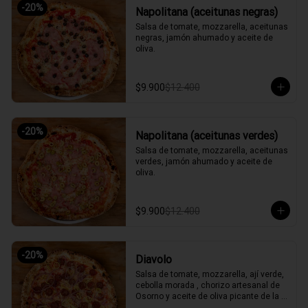
-
20
%
Napolitana (aceitunas negras)
Salsa de tomate, mozzarella, aceitunas 
negras, jamón ahumado y aceite de 
oliva.
$9.900
$12.400
-
20
%
Napolitana (aceitunas verdes)
Salsa de tomate, mozzarella, aceitunas 
verdes, jamón ahumado y aceite de 
oliva.
$9.900
$12.400
-
20
%
Diavolo
Salsa de tomate, mozzarella, ají verde, 
cebolla morada , chorizo artesanal de 
Osorno y aceite de oliva picante de la 
casa.