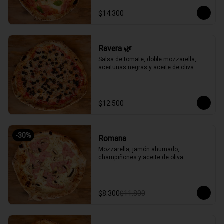
$14.300
Ravera 🌿
Salsa de tomate, doble mozzarella, 
aceitunas negras y aceite de oliva.
$12.500
-
30
%
Romana
Mozzarella, jamón ahumado, 
champiñones y aceite de oliva.
$8.300
$11.800