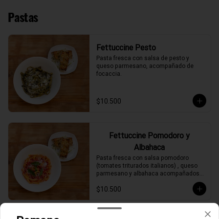
Pastas
Fettuccine Pesto
Pasta fresca con salsa de pesto y 
queso parmesano, acompañado de 
focaccia.
$10.500
Fettuccine Pomodoro y
Albahaca
Pasta fresca con salsa pomodoro 
(tomates triturados italianos) , queso 
parmesano y albahaca acompañados 
de focaccia.
$10.500