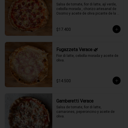
Salsa de tomate, fior di latte, ají verde, 
cebolla morada , chorizo artesanal de 
Osorno y aceite de oliva picante de la 
casa.
$17.400
Fugazzeta Verace 🌿
Fior di latte, cebolla morada y aceite de 
oliva.
$14.500
Gamberetti Verace
Salsa de tomate, fior di latte, 
camarones, peperoncino y aceite de 
oliva.