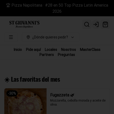
🏆 Pizza Napolitana · #28 en 50 Top Pizza Latin America
2026
Login
¿Dónde quieres pedir?
Inicio
Pide aquí
Locales
Nosotros
MasterClass
Partners
Preguntas
☀️ Las favoritas del mes
-
30
%
Fugazzeta 🌿
Mozzarella, cebolla morada y aceite de 
oliva.