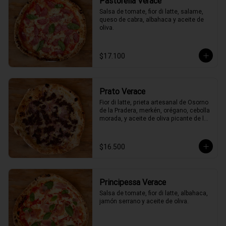
Pastorella Verace
Salsa de tomate, fior di latte, salame, 
queso de cabra, albahaca y aceite de 
oliva.
$17.100
Prato Verace
Fior di latte, prieta artesanal de Osorno 
de la Pradera, merkén, orégano, cebolla 
morada, y aceite de oliva picante de la 
casa
$16.500
Principessa Verace
Salsa de tomate, fior di latte, albahaca, 
jamón serrano y aceite de oliva.