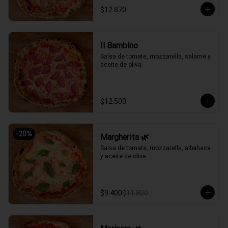
$12.870
Il Bambino
Salsa de tomate, mozzarella, salame y 
aceite de oliva.
$12.500
-
20
%
Margherita 🌿
Salsa de tomate, mozzarella, albahaca 
y aceite de oliva.
$9.400
$11.800