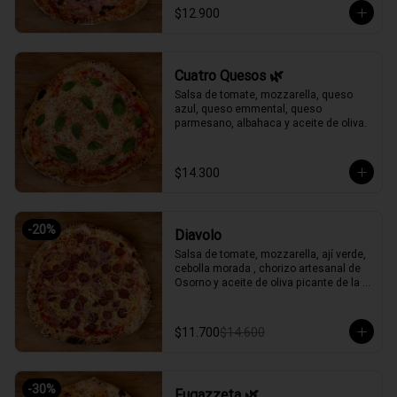
$12.900
Cuatro Quesos 🌿
Salsa de tomate, mozzarella, queso 
azul, queso emmental, queso 
parmesano, albahaca y aceite de oliva.
$14.300
-
20
%
Diavolo
Salsa de tomate, mozzarella, ají verde, 
cebolla morada , chorizo artesanal de 
Osorno y aceite de oliva picante de la 
casa.
$11.700
$14.600
-
30
%
Fugazzeta 🌿