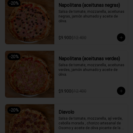
-
20
%
Napolitana (aceitunas negras)
Salsa de tomate, mozzarella, aceitunas 
negras, jamón ahumado y aceite de 
oliva.
$9.900
$12.400
-
20
%
Napolitana (aceitunas verdes)
Salsa de tomate, mozzarella, aceitunas 
verdes, jamón ahumado y aceite de 
oliva.
$9.900
$12.400
-
20
%
Diavolo
Salsa de tomate, mozzarella, ají verde, 
cebolla morada , chorizo artesanal de 
Osorno y aceite de oliva picante de la 
casa.