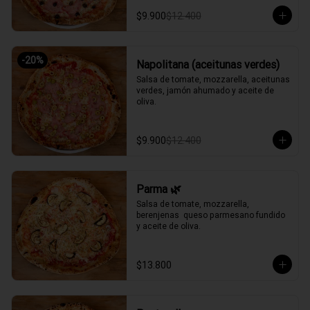
$9.900
$12.400
-
20
%
Napolitana (aceitunas verdes)
Salsa de tomate, mozzarella, aceitunas 
verdes, jamón ahumado y aceite de 
oliva.
$9.900
$12.400
Parma 🌿
Salsa de tomate, mozzarella, 
berenjenas  queso parmesano fundido 
y aceite de oliva.
$13.800