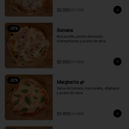
$8.200
$11.700
-
30
%
Romana
Mozzarella, jamón ahumado, 
champiñones y aceite de oliva.
$8.300
$11.800
-
20
%
Margherita 🌿
Salsa de tomate, mozzarella, albahaca 
y aceite de oliva.
$9.400
$11.800