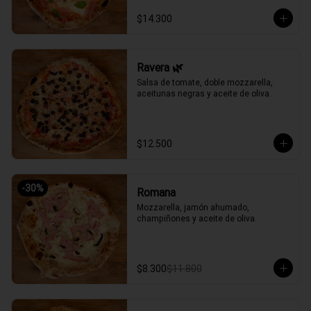
$14.300
Ravera 🌿
Salsa de tomate, doble mozzarella, 
aceitunas negras y aceite de oliva.
$12.500
-
30
%
Romana
Mozzarella, jamón ahumado, 
champiñones y aceite de oliva.
$8.300
$11.800