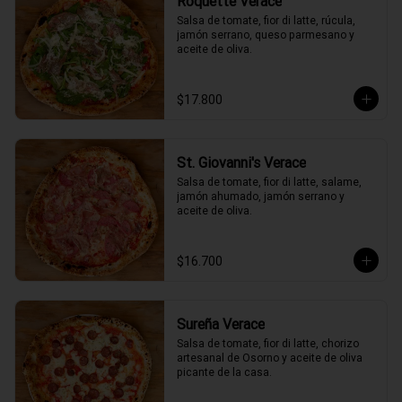
Roquette Verace
Salsa de tomate, fior di latte, rúcula, 
jamón serrano, queso parmesano y 
aceite de oliva.
$17.800
St. Giovanni's Verace
Salsa de tomate, fior di latte, salame, 
jamón ahumado, jamón serrano y 
aceite de oliva.
$16.700
Sureña Verace
Salsa de tomate, fior di latte, chorizo 
artesanal de Osorno y aceite de oliva 
picante de la casa.