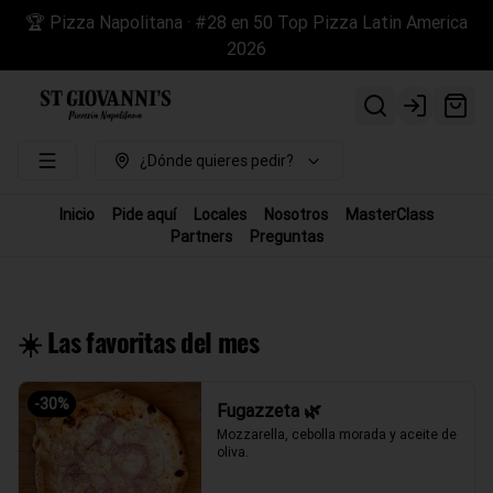
🏆 Pizza Napolitana · #28 en 50 Top Pizza Latin America
2026
Login
¿Dónde quieres pedir?
Inicio
Pide aquí
Locales
Nosotros
MasterClass
Partners
Preguntas
☀️ Las favoritas del mes
-
30
%
Fugazzeta 🌿
Mozzarella, cebolla morada y aceite de 
oliva.