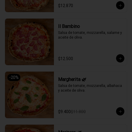
$12.870
Il Bambino
Salsa de tomate, mozzarella, salame y 
aceite de oliva.
$12.500
-
20
%
Margherita 🌿
Salsa de tomate, mozzarella, albahaca 
y aceite de oliva.
$9.400
$11.800