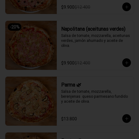
$9.900
$12.400
-
20
%
Napolitana (aceitunas verdes)
Salsa de tomate, mozzarella, aceitunas 
verdes, jamón ahumado y aceite de 
oliva.
$9.900
$12.400
Parma 🌿
Salsa de tomate, mozzarella, 
berenjenas  queso parmesano fundido 
y aceite de oliva.
$13.800