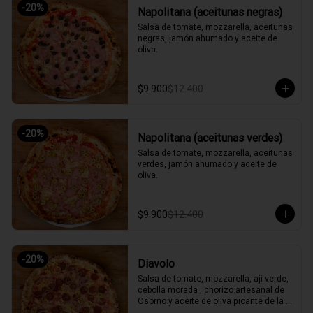
-
20
%
Napolitana (aceitunas negras)
Salsa de tomate, mozzarella, aceitunas 
negras, jamón ahumado y aceite de 
oliva.
$9.900
$12.400
-
20
%
Napolitana (aceitunas verdes)
Salsa de tomate, mozzarella, aceitunas 
verdes, jamón ahumado y aceite de 
oliva.
$9.900
$12.400
-
20
%
Diavolo
Salsa de tomate, mozzarella, ají verde, 
cebolla morada , chorizo artesanal de 
Osorno y aceite de oliva picante de la 
casa.