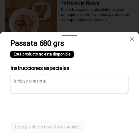
Fettuccine Rossa
Pasta fresca con salsa boloñesa con 
un toque de crema y queso parmesano 
acompañados de focaccia.
$10.500
Passata 680 grs
Este producto no esta disponible
Parmigiana de Berenjena
Lasagna de berenjenas con salsa 
Instrucciones especiales
rossa (tomates italianos triturados y un 
toque de crema) y queso parmesano.
$9.500
Ñoquis a la Rossa
Ñoquis con salsa boloñesa a la crema y 
queso parmesano acompañados de 
Este producto no esta disponible
focaccia.