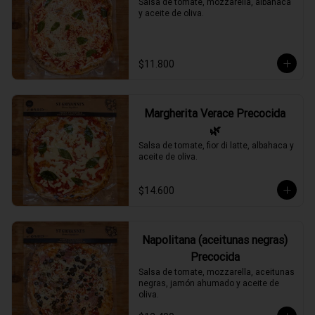
Salsa de tomate, mozzarella, albahaca 
y aceite de oliva.
$11.800
Margherita Verace Precocida
🌿
Salsa de tomate, fior di latte, albahaca y 
aceite de oliva.
$14.600
Napolitana (aceitunas negras)
Precocida
Salsa de tomate, mozzarella, aceitunas 
negras, jamón ahumado y aceite de 
oliva.