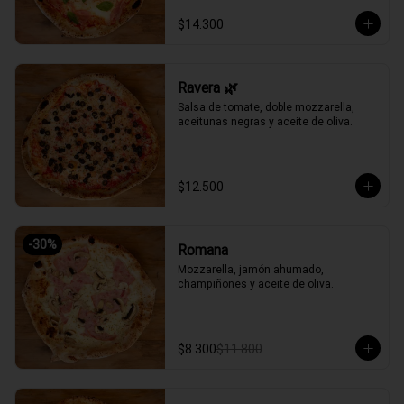
$14.300
Ravera 🌿
Salsa de tomate, doble mozzarella, 
aceitunas negras y aceite de oliva.
$12.500
-
30
%
Romana
Mozzarella, jamón ahumado, 
champiñones y aceite de oliva.
$8.300
$11.800