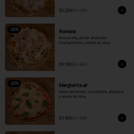
$8.200
$11.700
-
30
%
Romana
Mozzarella, jamón ahumado, 
champiñones y aceite de oliva.
$8.300
$11.800
-
20
%
Margherita 🌿
Salsa de tomate, mozzarella, albahaca 
y aceite de oliva.
$9.400
$11.800