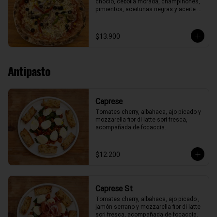
choclo, cebolla morada, champiñones, 
pimientos, aceitunas negras y aceite 
de oliva.
$13.900
Antipasto
Caprese
Tomates cherry, albahaca, ajo picado y 
mozzarella fior di latte sori fresca, 
acompañada de focaccia.
$12.200
Caprese St
Tomates cherry, albahaca, ajo picado , 
jamón serrano y mozzarella fior di latte 
sori fresca, acompañada de focaccia.