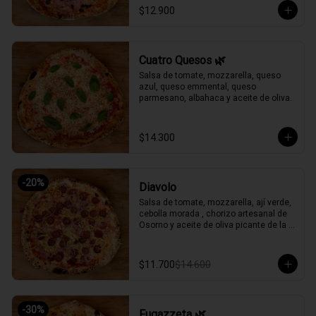
$12.900
Cuatro Quesos 🌿
Salsa de tomate, mozzarella, queso 
azul, queso emmental, queso 
parmesano, albahaca y aceite de oliva.
$14.300
-
20
%
Diavolo
Salsa de tomate, mozzarella, ají verde, 
cebolla morada , chorizo artesanal de 
Osorno y aceite de oliva picante de la 
casa.
$11.700
$14.600
-
30
%
Fugazzeta 🌿