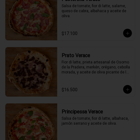
Salsa de tomate, fior di latte, salame, 
queso de cabra, albahaca y aceite de 
oliva.
$17.100
Prato Verace
Fior di latte, prieta artesanal de Osorno 
de la Pradera, merkén, orégano, cebolla 
morada, y aceite de oliva picante de la 
casa
$16.500
Principessa Verace
Salsa de tomate, fior di latte, albahaca, 
jamón serrano y aceite de oliva.