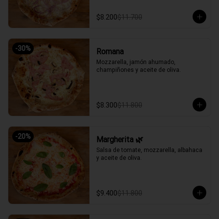
$8.200
$11.700
-
30
%
Romana
Mozzarella, jamón ahumado, 
champiñones y aceite de oliva.
$8.300
$11.800
-
20
%
Margherita 🌿
Salsa de tomate, mozzarella, albahaca 
y aceite de oliva.
$9.400
$11.800