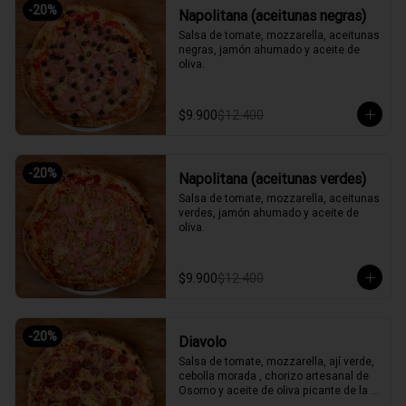
-
20
%
Napolitana (aceitunas negras)
Salsa de tomate, mozzarella, aceitunas 
negras, jamón ahumado y aceite de 
oliva.
$9.900
$12.400
-
20
%
Napolitana (aceitunas verdes)
Salsa de tomate, mozzarella, aceitunas 
verdes, jamón ahumado y aceite de 
oliva.
$9.900
$12.400
-
20
%
Diavolo
Salsa de tomate, mozzarella, ají verde, 
cebolla morada , chorizo artesanal de 
Osorno y aceite de oliva picante de la 
casa.