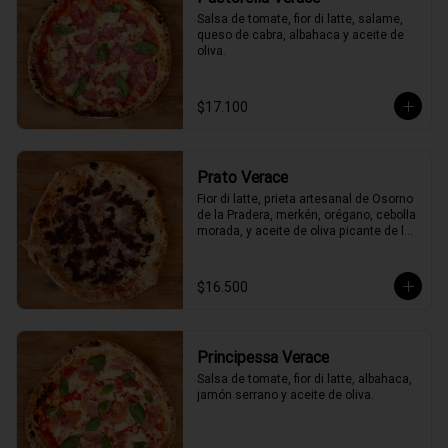
Salsa de tomate, fior di latte, salame, 
queso de cabra, albahaca y aceite de 
oliva.
$17.100
Prato Verace
Fior di latte, prieta artesanal de Osorno 
de la Pradera, merkén, orégano, cebolla 
morada, y aceite de oliva picante de la 
casa
$16.500
Principessa Verace
Salsa de tomate, fior di latte, albahaca, 
jamón serrano y aceite de oliva.