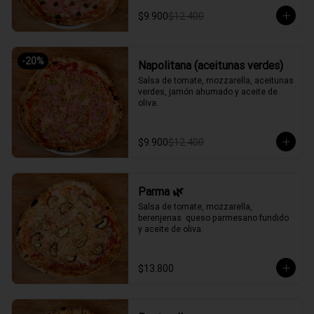
$9.900
$12.400
-
20
%
Napolitana (aceitunas verdes)
Salsa de tomate, mozzarella, aceitunas 
verdes, jamón ahumado y aceite de 
oliva.
$9.900
$12.400
Parma 🌿
Salsa de tomate, mozzarella, 
berenjenas  queso parmesano fundido 
y aceite de oliva.
$13.800