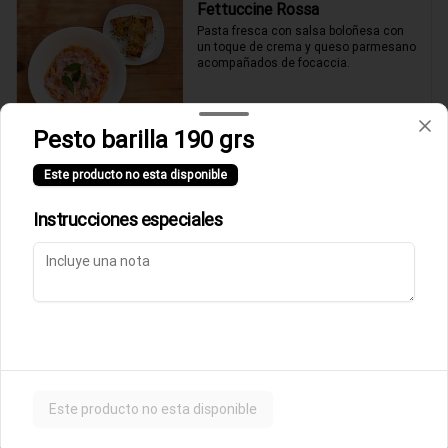
Fettuccine Rossa
Pasta fresca con salsa boloñesa con 
un toque de crema y queso parmesano 
acompañados de focaccia.
$10.500
Pesto barilla 190 grs
Este producto no esta disponible
Parmigiana de Berenjena
Lasagna de berenjenas con salsa 
Instrucciones especiales
rossa (tomates italianos triturados y un 
toque de crema) y queso parmesano.
$9.500
Ñoquis a la Rossa
Ñoquis con salsa boloñesa a la crema y 
queso parmesano acompañados de 
Este producto no esta disponible
focaccia.