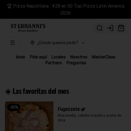
🏆 Pizza Napolitana · #28 en 50 Top Pizza Latin America
2026
Login
¿Dónde quieres pedir?
Inicio
Pide aquí
Locales
Nosotros
MasterClass
Partners
Preguntas
☀️ Las favoritas del mes
-
30
%
Fugazzeta 🌿
Mozzarella, cebolla morada y aceite de 
oliva.