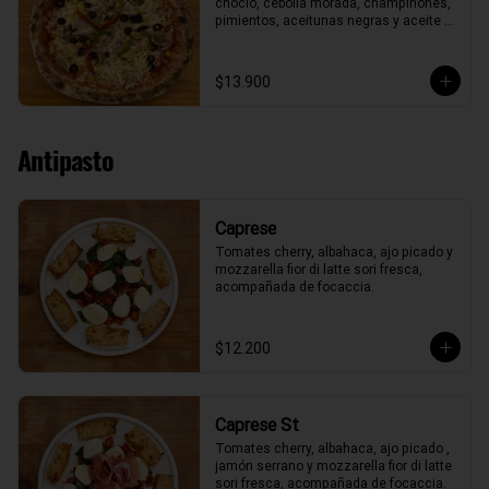
choclo, cebolla morada, champiñones, 
pimientos, aceitunas negras y aceite 
de oliva.
$13.900
Antipasto
Caprese
Tomates cherry, albahaca, ajo picado y 
mozzarella fior di latte sori fresca, 
acompañada de focaccia.
$12.200
Caprese St
Tomates cherry, albahaca, ajo picado , 
jamón serrano y mozzarella fior di latte 
sori fresca, acompañada de focaccia.