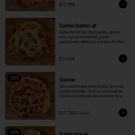
$12.900
Cuatro Quesos 🌿
Salsa de tomate, mozzarella, queso 
azul, queso emmental, queso 
parmesano, albahaca y aceite de oliva.
$14.300
-
20
%
Diavolo
Salsa de tomate, mozzarella, ají verde, 
cebolla morada , chorizo artesanal de 
Osorno y aceite de oliva picante de la 
casa.
$11.700
$14.600
-
30
%
Fugazzeta 🌿