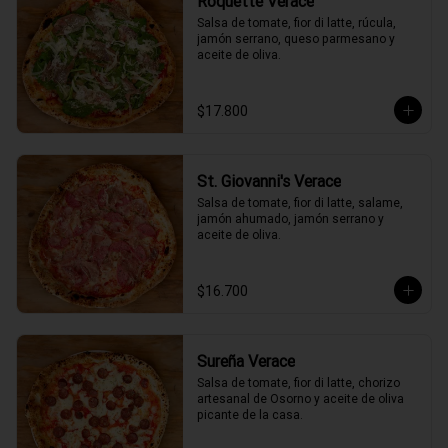
Roquette Verace
Salsa de tomate, fior di latte, rúcula, 
jamón serrano, queso parmesano y 
aceite de oliva.
$17.800
St. Giovanni's Verace
Salsa de tomate, fior di latte, salame, 
jamón ahumado, jamón serrano y 
aceite de oliva.
$16.700
Sureña Verace
Salsa de tomate, fior di latte, chorizo 
artesanal de Osorno y aceite de oliva 
picante de la casa.