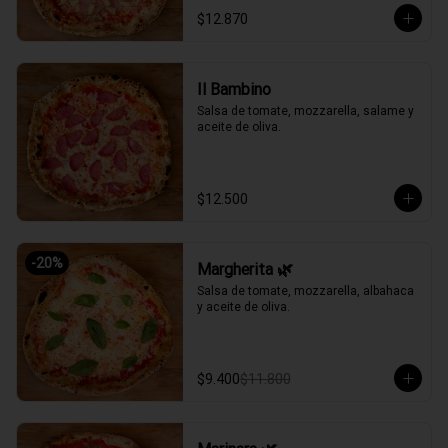
$12.870
Il Bambino
Salsa de tomate, mozzarella, salame y 
aceite de oliva.
$12.500
-
20
%
Margherita 🌿
Salsa de tomate, mozzarella, albahaca 
y aceite de oliva.
$9.400
$11.800