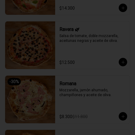
$14.300
Ravera 🌿
Salsa de tomate, doble mozzarella, 
aceitunas negras y aceite de oliva.
$12.500
-
30
%
Romana
Mozzarella, jamón ahumado, 
champiñones y aceite de oliva.
$8.300
$11.800