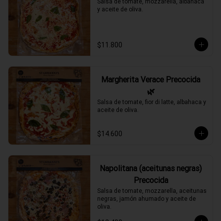
Salsa de tomate, mozzarella, albahaca 
y aceite de oliva.
$11.800
Margherita Verace Precocida
🌿
Salsa de tomate, fior di latte, albahaca y 
aceite de oliva.
$14.600
Napolitana (aceitunas negras)
Precocida
Salsa de tomate, mozzarella, aceitunas 
negras, jamón ahumado y aceite de 
oliva.