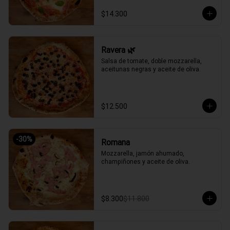
$14.300
Ravera 🌿
Salsa de tomate, doble mozzarella, 
aceitunas negras y aceite de oliva.
$12.500
-
30
%
Romana
Mozzarella, jamón ahumado, 
champiñones y aceite de oliva.
$8.300
$11.800