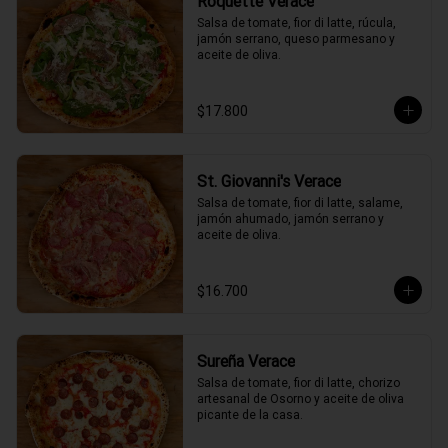
Roquette Verace
Salsa de tomate, fior di latte, rúcula, 
jamón serrano, queso parmesano y 
aceite de oliva.
$17.800
St. Giovanni's Verace
Salsa de tomate, fior di latte, salame, 
jamón ahumado, jamón serrano y 
aceite de oliva.
$16.700
Sureña Verace
Salsa de tomate, fior di latte, chorizo 
artesanal de Osorno y aceite de oliva 
picante de la casa.