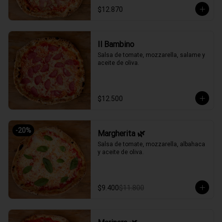
$12.870
Il Bambino
Salsa de tomate, mozzarella, salame y 
aceite de oliva.
$12.500
-
20
%
Margherita 🌿
Salsa de tomate, mozzarella, albahaca 
y aceite de oliva.
$9.400
$11.800