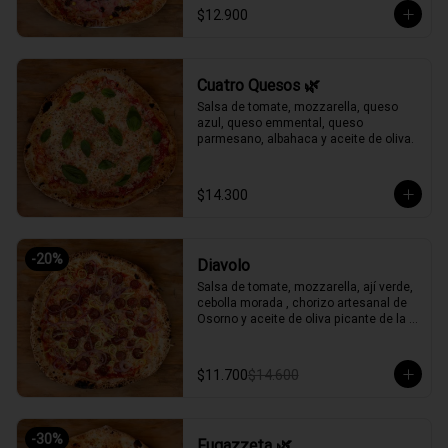
$12.900
Cuatro Quesos 🌿
Salsa de tomate, mozzarella, queso 
azul, queso emmental, queso 
parmesano, albahaca y aceite de oliva.
$14.300
-
20
%
Diavolo
Salsa de tomate, mozzarella, ají verde, 
cebolla morada , chorizo artesanal de 
Osorno y aceite de oliva picante de la 
casa.
$11.700
$14.600
-
30
%
Fugazzeta 🌿