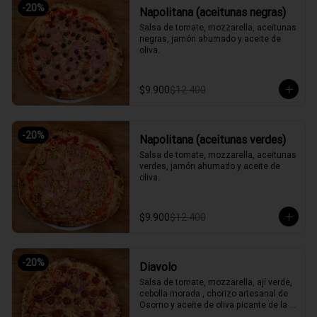
-
20
%
Napolitana (aceitunas negras)
Salsa de tomate, mozzarella, aceitunas 
negras, jamón ahumado y aceite de 
oliva.
$9.900
$12.400
-
20
%
Napolitana (aceitunas verdes)
Salsa de tomate, mozzarella, aceitunas 
verdes, jamón ahumado y aceite de 
oliva.
$9.900
$12.400
-
20
%
Diavolo
Salsa de tomate, mozzarella, ají verde, 
cebolla morada , chorizo artesanal de 
Osorno y aceite de oliva picante de la 
casa.