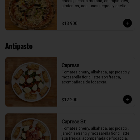
choclo, cebolla morada, champiñones, 
pimientos, aceitunas negras y aceite 
de oliva.
$13.900
Antipasto
Caprese
Tomates cherry, albahaca, ajo picado y 
mozzarella fior di latte sori fresca, 
acompañada de focaccia.
$12.200
Caprese St
Tomates cherry, albahaca, ajo picado , 
jamón serrano y mozzarella fior di latte 
sori fresca, acompañada de focaccia.