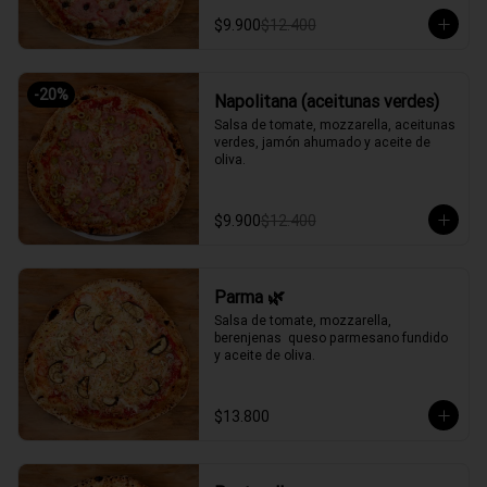
$9.900
$12.400
-
20
%
Napolitana (aceitunas verdes)
Salsa de tomate, mozzarella, aceitunas 
verdes, jamón ahumado y aceite de 
oliva.
$9.900
$12.400
Parma 🌿
Salsa de tomate, mozzarella, 
berenjenas  queso parmesano fundido 
y aceite de oliva.
$13.800