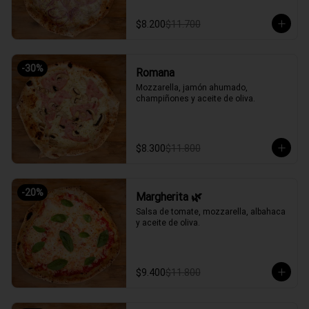
$8.200
$11.700
-
30
%
Romana
Mozzarella, jamón ahumado, 
champiñones y aceite de oliva.
$8.300
$11.800
-
20
%
Margherita 🌿
Salsa de tomate, mozzarella, albahaca 
y aceite de oliva.
$9.400
$11.800