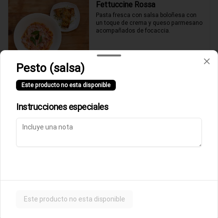
Fettuccine Rossa
Pasta fresca con salsa boloñesa con 
un toque de crema y queso parmesano 
acompañados de focaccia.
$10.500
Pesto (salsa)
Este producto no esta disponible
Parmigiana de Berenjena
Lasagna de berenjenas con salsa 
Instrucciones especiales
rossa (tomates italianos triturados y un 
toque de crema) y queso parmesano.
$9.500
Ñoquis a la Rossa
Ñoquis con salsa boloñesa a la crema y 
queso parmesano acompañados de 
Este producto no esta disponible
focaccia.