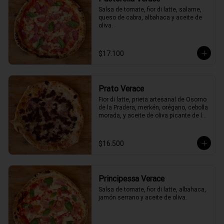
Salsa de tomate, fior di latte, salame, 
queso de cabra, albahaca y aceite de 
oliva.
$17.100
Prato Verace
Fior di latte, prieta artesanal de Osorno 
de la Pradera, merkén, orégano, cebolla 
morada, y aceite de oliva picante de la 
casa
$16.500
Principessa Verace
Salsa de tomate, fior di latte, albahaca, 
jamón serrano y aceite de oliva.