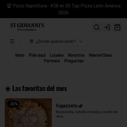
🏆 Pizza Napolitana · #28 en 50 Top Pizza Latin America
2026
Login
¿Dónde quieres pedir?
Inicio
Pide aquí
Locales
Nosotros
MasterClass
Partners
Preguntas
☀️ Las favoritas del mes
-
30
%
Fugazzeta 🌿
Mozzarella, cebolla morada y aceite de 
oliva.