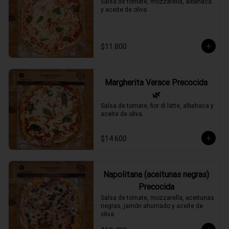
Salsa de tomate, mozzarella, albahaca 
y aceite de oliva.
$11.800
Margherita Verace Precocida
🌿
Salsa de tomate, fior di latte, albahaca y 
aceite de oliva.
$14.600
Napolitana (aceitunas negras)
Precocida
Salsa de tomate, mozzarella, aceitunas 
negras, jamón ahumado y aceite de 
oliva.