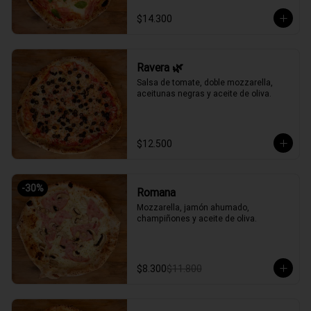
$14.300
Ravera 🌿
Salsa de tomate, doble mozzarella, 
aceitunas negras y aceite de oliva.
$12.500
-
30
%
Romana
Mozzarella, jamón ahumado, 
champiñones y aceite de oliva.
$8.300
$11.800