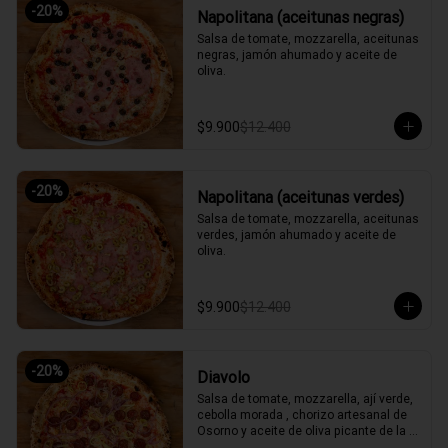
-
20
%
Napolitana (aceitunas negras)
Salsa de tomate, mozzarella, aceitunas 
negras, jamón ahumado y aceite de 
oliva.
$9.900
$12.400
-
20
%
Napolitana (aceitunas verdes)
Salsa de tomate, mozzarella, aceitunas 
verdes, jamón ahumado y aceite de 
oliva.
$9.900
$12.400
-
20
%
Diavolo
Salsa de tomate, mozzarella, ají verde, 
cebolla morada , chorizo artesanal de 
Osorno y aceite de oliva picante de la 
casa.