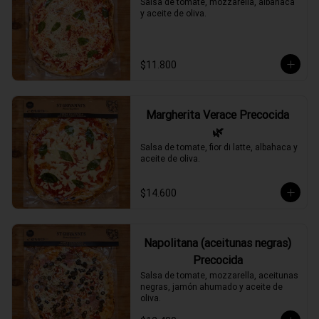
Salsa de tomate, mozzarella, albahaca 
y aceite de oliva.
$11.800
Margherita Verace Precocida
🌿
Salsa de tomate, fior di latte, albahaca y 
aceite de oliva.
$14.600
Napolitana (aceitunas negras)
Precocida
Salsa de tomate, mozzarella, aceitunas 
negras, jamón ahumado y aceite de 
oliva.