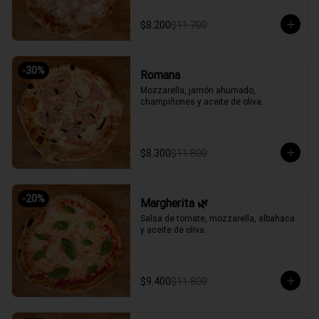
$8.200
$11.700
-
30
%
Romana
Mozzarella, jamón ahumado, 
champiñones y aceite de oliva.
$8.300
$11.800
-
20
%
Margherita 🌿
Salsa de tomate, mozzarella, albahaca 
y aceite de oliva.
$9.400
$11.800