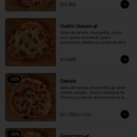
$12.900
Cuatro Quesos 🌿
Salsa de tomate, mozzarella, queso 
azul, queso emmental, queso 
parmesano, albahaca y aceite de oliva.
$14.300
-
20
%
Diavolo
Salsa de tomate, mozzarella, ají verde, 
cebolla morada , chorizo artesanal de 
Osorno y aceite de oliva picante de la 
casa.
$11.700
$14.600
-
30
%
Fugazzeta 🌿