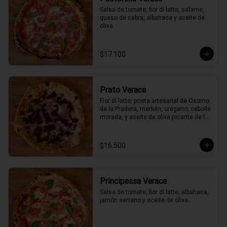
Salsa de tomate, fior di latte, salame, 
queso de cabra, albahaca y aceite de 
oliva.
$17.100
Prato Verace
Fior di latte, prieta artesanal de Osorno 
de la Pradera, merkén, orégano, cebolla 
morada, y aceite de oliva picante de la 
casa
$16.500
Principessa Verace
Salsa de tomate, fior di latte, albahaca, 
jamón serrano y aceite de oliva.