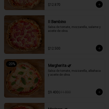
$12.870
Il Bambino
Salsa de tomate, mozzarella, salame y 
aceite de oliva.
$12.500
-
20
%
Margherita 🌿
Salsa de tomate, mozzarella, albahaca 
y aceite de oliva.
$9.400
$11.800