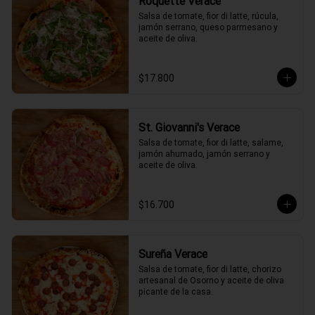
Roquette Verace
Salsa de tomate, fior di latte, rúcula, 
jamón serrano, queso parmesano y 
aceite de oliva.
$17.800
St. Giovanni's Verace
Salsa de tomate, fior di latte, salame, 
jamón ahumado, jamón serrano y 
aceite de oliva.
$16.700
Sureña Verace
Salsa de tomate, fior di latte, chorizo 
artesanal de Osorno y aceite de oliva 
picante de la casa.