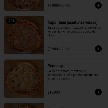
$9.900
$12.400
-
20
%
Napolitana (aceitunas verdes)
Salsa de tomate, mozzarella, aceitunas 
verdes, jamón ahumado y aceite de 
oliva.
$9.900
$12.400
Parma 🌿
Salsa de tomate, mozzarella, 
berenjenas  queso parmesano fundido 
y aceite de oliva.
$13.800