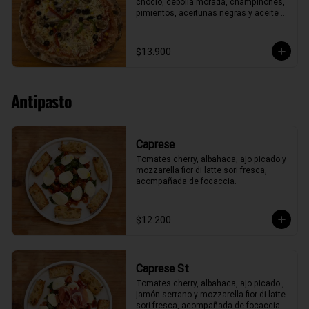
choclo, cebolla morada, champiñones, 
pimientos, aceitunas negras y aceite 
de oliva.
$13.900
Antipasto
Caprese
Tomates cherry, albahaca, ajo picado y 
mozzarella fior di latte sori fresca, 
acompañada de focaccia.
$12.200
Caprese St
Tomates cherry, albahaca, ajo picado , 
jamón serrano y mozzarella fior di latte 
sori fresca, acompañada de focaccia.