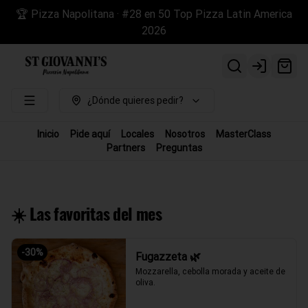
🏆 Pizza Napolitana · #28 en 50 Top Pizza Latin America
2026
Login
¿Dónde quieres pedir?
Inicio
Pide aquí
Locales
Nosotros
MasterClass
Partners
Preguntas
☀️ Las favoritas del mes
-
30
%
Fugazzeta 🌿
Mozzarella, cebolla morada y aceite de 
oliva.