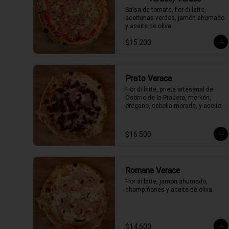
Salsa de tomate, fior di latte, 
aceitunas verdes, jamón ahumado 
y aceite de oliva.
$15.200
Prato Verace
Fior di latte, prieta artesanal de 
Osorno de la Pradera, merkén, 
orégano, cebolla morada, y aceite 
de oliva picante de la casa
$16.500
Romana Verace
Fior di latte, jamón ahumado, 
champiñones y aceite de oliva.
$14.600