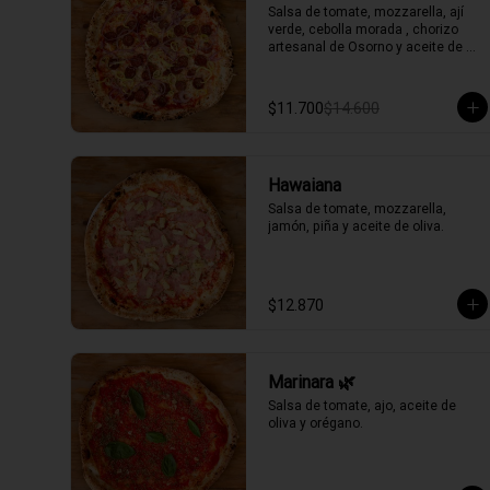
Salsa de tomate, mozzarella, ají 
verde, cebolla morada , chorizo 
artesanal de Osorno y aceite de 
oliva picante de la casa.
$11.700
$14.600
Hawaiana
Salsa de tomate, mozzarella, 
jamón, piña y aceite de oliva.
$12.870
Marinara 🌿
Salsa de tomate, ajo, aceite de 
oliva y orégano.