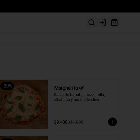
Login
-
20
%
Margherita 🌿
Salsa de tomate, mozzarella, 
albahaca y aceite de oliva.
$9.400
$11.800