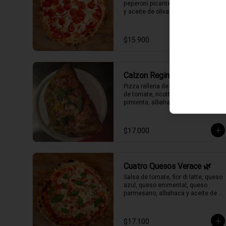
peperoni picante, merkén, orégano 
y aceite de oliva.
$15.900
Calzon Regina
Pizza rellena de fior di latte, salsa 
de tomate, ricotta, un toque de 
pimienta, albahaca y aceite de 
oliva.
$17.000
Cuatro Quesos Verace 🌿
Salsa de tomate, fior di latte, queso 
azul, queso emmental, queso 
parmesano, albahaca y aceite de 
oliva.
$17.100