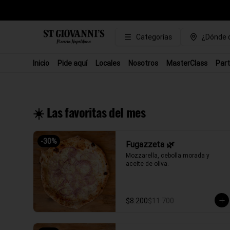
Categorías
¿Dónde q
Inicio
Pide aquí
Locales
Nosotros
MasterClass
Part
☀️ Las favoritas del mes
-
30
%
Fugazzeta 🌿
Mozzarella, cebolla morada y 
aceite de oliva.
$8.200
$11.700