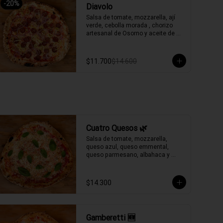
-
20
%
Diavolo
Salsa de tomate, mozzarella, ají 
verde, cebolla morada , chorizo 
artesanal de Osorno y aceite de 
oliva picante de la casa.
$11.700
$14.600
Cuatro Quesos 🌿
Salsa de tomate, mozzarella, 
queso azul, queso emmental, 
queso parmesano, albahaca y 
aceite de oliva.
$14.300
Gamberetti 🆕