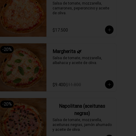
Salsa de tomate, mozzarella, 
camarones, peperoncino y aceite 
de oliva.
$17.500
-
20
%
Margherita 🌿
Salsa de tomate, mozzarella, 
albahaca y aceite de oliva.
$9.400
$11.800
-
20
%
Napolitana (aceitunas
negras)
Salsa de tomate, mozzarella, 
aceitunas negras, jamón ahumado 
y aceite de oliva.