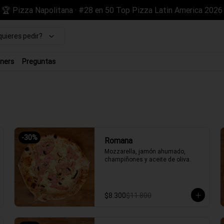
🏆 Pizza Napolitana · #28 en 50 Top Pizza Latin America 2026
uieres pedir?
ners
Preguntas
-
30
%
Romana
Mozzarella, jamón ahumado, 
champiñones y aceite de oliva.
$8.300
$11.800