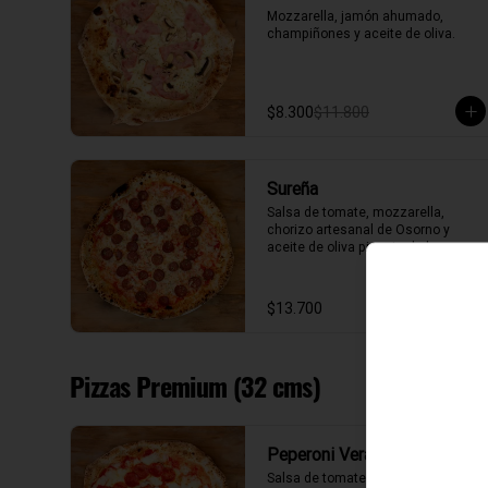
Mozzarella, jamón ahumado, 
champiñones y aceite de oliva.
$8.300
$11.800
Sureña
Salsa de tomate, mozzarella, 
chorizo artesanal de Osorno y 
aceite de oliva picante de la casa.
$13.700
Pizzas Premium (32 cms)
Peperoni Verace
Salsa de tomate, fior di latte, 