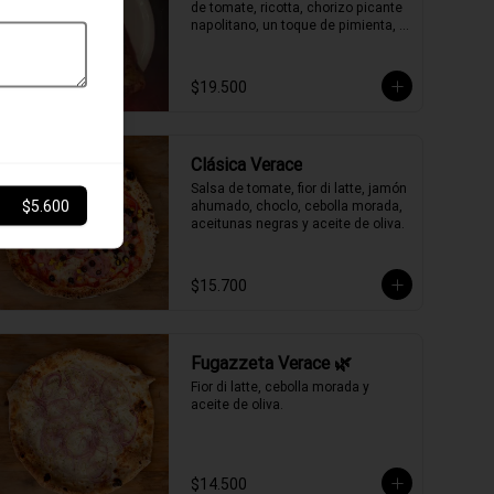
de tomate, ricotta, chorizo picante 
napolitano, un toque de pimienta, 
peperoncino, albahaca y aceite de 
oliva.
$19.500
Clásica Verace
Salsa de tomate, fior di latte, jamón 
$5.600
ahumado, choclo, cebolla morada, 
aceitunas negras y aceite de oliva.
$15.700
Fugazzeta Verace 🌿
Fior di latte, cebolla morada y 
aceite de oliva.
$14.500