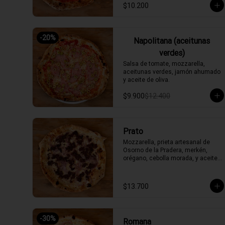
$10.200
-
20
%
Napolitana (aceitunas
verdes)
Salsa de tomate, mozzarella, 
aceitunas verdes, jamón ahumado 
y aceite de oliva.
$9.900
$12.400
Prato
Mozzarella, prieta artesanal de 
Osorno de la Pradera, merkén, 
orégano, cebolla morada, y aceite 
de oliva picante de la casa
$13.700
-
30
%
Romana