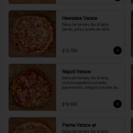
Hawaiana Verace
Salsa de tomate, fior di latte, 
jamón, piña y aceite de oliva.
$15.700
Napoli Verace
Salsa de tomate, fior di latte, 
chorizo napolitano picante, 
peperoncino, orégano y aceite de 
oliva picante de la casa.
$18.500
Parma Verace 🌿
Salsa de tomate, fior di latte, 