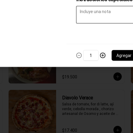
de tomate, ricotta, queso de cabra, 
salame un toque de pimienta y 
albahaca
$20.600
Calzon Roma
Pizza rellena de fior di latte, salsa 
Agregar
de tomate, ricotta, jamon cocido, 
champiñones, un toque de 
pimienta y albahaca y aceite de 
oliva
$19.500
Diavolo Verace
Salsa de tomate, fior di latte, ají 
verde, cebolla morada , chorizo 
artesanal de Osorno y aceite de 
oliva picante de la casa.
$17.400