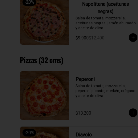
-
20
%
Napolitana (aceitunas
negras)
Salsa de tomate, mozzarella, 
aceitunas negras, jamón ahumado 
y aceite de oliva.
$9.900
$12.400
Pizzas (32 cms)
Peperoni
Salsa de tomate, mozzarella, 
peperoni picante, merkén, orégano 
y aceite de oliva.
$13.200
-
20
%
Diavolo