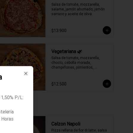
Salsa de tomate, mozzarella, 
salame, jamón ahumado, jamón 
serrano y aceite de oliva.
$13.900
Vegetariana 🌿
Salsa de tomate, mozzarella, 
choclo, cebolla morada, 
champiñones, pimientos, 
aceitunas negras y aceite de oliva.
a
Close
$12.500
11,50% P/L:
telería
8 Horas
Calzon Napoli
Pizza rellena de fior di latte, salsa 