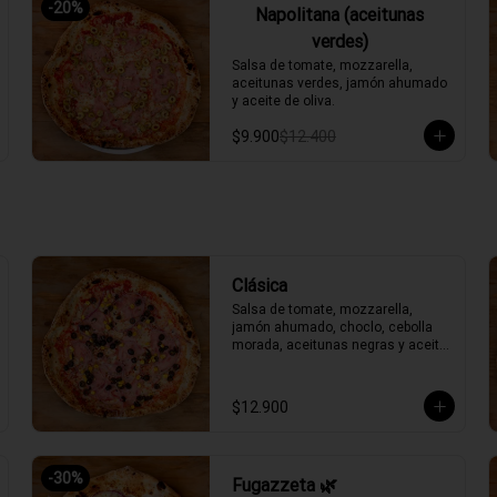
-
20
%
Napolitana (aceitunas
verdes)
Salsa de tomate, mozzarella, 
aceitunas verdes, jamón ahumado 
y aceite de oliva.
$9.900
$12.400
Clásica
Salsa de tomate, mozzarella, 
jamón ahumado, choclo, cebolla 
morada, aceitunas negras y aceite 
de oliva.
$12.900
-
30
%
Fugazzeta 🌿