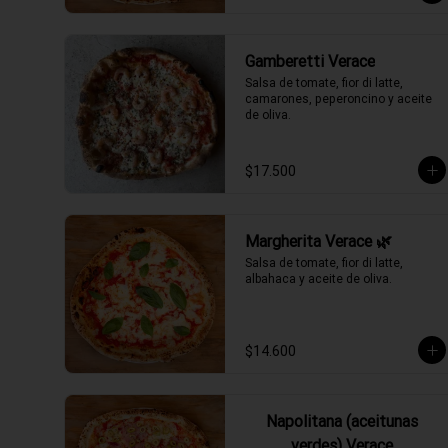
Gamberetti Verace
Salsa de tomate, fior di latte, 
camarones, peperoncino y aceite 
de oliva.
$17.500
Margherita Verace 🌿
Salsa de tomate, fior di latte, 
albahaca y aceite de oliva.
$14.600
Napolitana (aceitunas
verdes) Verace