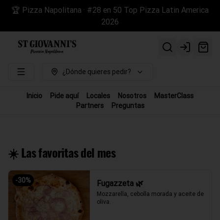
🏆 Pizza Napolitana · #28 en 50 Top Pizza Latin America
2026
Login
¿Dónde quieres pedir?
Inicio
Pide aquí
Locales
Nosotros
MasterClass
Partners
Preguntas
☀️ Las favoritas del mes
-
30
%
Fugazzeta 🌿
Mozzarella, cebolla morada y aceite de 
oliva.