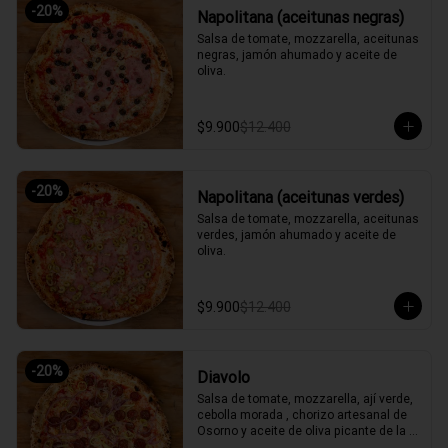
-
20
%
Napolitana (aceitunas negras)
Salsa de tomate, mozzarella, aceitunas 
negras, jamón ahumado y aceite de 
oliva.
$9.900
$12.400
-
20
%
Napolitana (aceitunas verdes)
Salsa de tomate, mozzarella, aceitunas 
verdes, jamón ahumado y aceite de 
oliva.
$9.900
$12.400
-
20
%
Diavolo
Salsa de tomate, mozzarella, ají verde, 
cebolla morada , chorizo artesanal de 
Osorno y aceite de oliva picante de la 
casa.