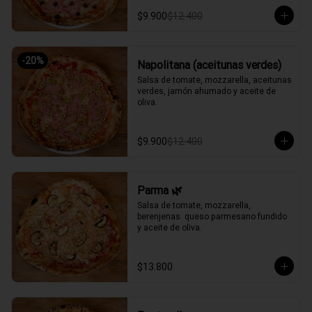
$9.900
$12.400
-
20
%
Napolitana (aceitunas verdes)
Salsa de tomate, mozzarella, aceitunas 
verdes, jamón ahumado y aceite de 
oliva.
$9.900
$12.400
Parma 🌿
Salsa de tomate, mozzarella, 
berenjenas  queso parmesano fundido 
y aceite de oliva.
$13.800