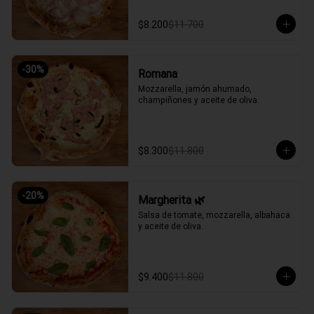
$8.200
$11.700
-
30
%
Romana
Mozzarella, jamón ahumado, 
champiñones y aceite de oliva.
$8.300
$11.800
-
20
%
Margherita 🌿
Salsa de tomate, mozzarella, albahaca 
y aceite de oliva.
$9.400
$11.800