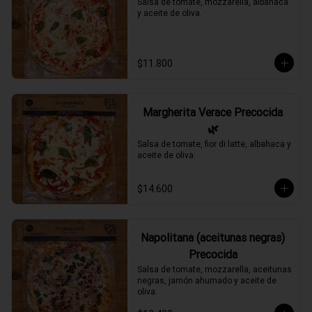
Salsa de tomate, mozzarella, albahaca 
y aceite de oliva.
$11.800
Margherita Verace Precocida
🌿
Salsa de tomate, fior di latte, albahaca y 
aceite de oliva.
$14.600
Napolitana (aceitunas negras)
Precocida
Salsa de tomate, mozzarella, aceitunas 
negras, jamón ahumado y aceite de 
oliva.