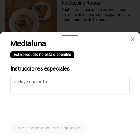
Fettuccine Rossa
Pasta fresca con salsa boloñesa con 
un toque de crema y queso parmesano 
acompañados de focaccia.
$10.500
Medialuna
Este producto no esta disponible
Parmigiana de Berenjena
Lasagna de berenjenas con salsa 
Instrucciones especiales
rossa (tomates italianos triturados y un 
toque de crema) y queso parmesano.
$9.500
Ñoquis a la Rossa
Ñoquis con salsa boloñesa a la crema y 
queso parmesano acompañados de 
Este producto no esta disponible
focaccia.