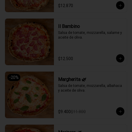
$12.870
Il Bambino
Salsa de tomate, mozzarella, salame y 
aceite de oliva.
$12.500
-
20
%
Margherita 🌿
Salsa de tomate, mozzarella, albahaca 
y aceite de oliva.
$9.400
$11.800