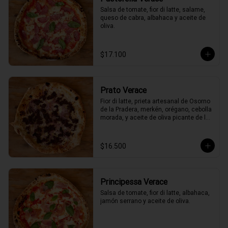
Salsa de tomate, fior di latte, salame, 
queso de cabra, albahaca y aceite de 
oliva.
$17.100
Prato Verace
Fior di latte, prieta artesanal de Osorno 
de la Pradera, merkén, orégano, cebolla 
morada, y aceite de oliva picante de la 
casa
$16.500
Principessa Verace
Salsa de tomate, fior di latte, albahaca, 
jamón serrano y aceite de oliva.