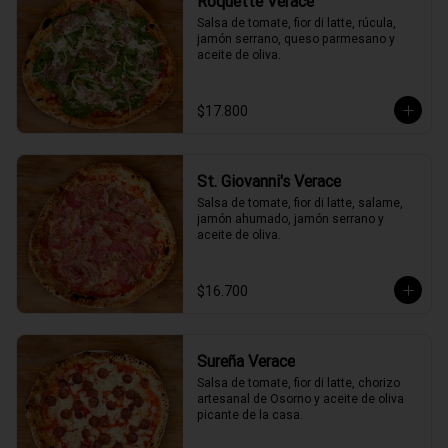
Roquette Verace
Salsa de tomate, fior di latte, rúcula, 
jamón serrano, queso parmesano y 
aceite de oliva.
$17.800
St. Giovanni's Verace
Salsa de tomate, fior di latte, salame, 
jamón ahumado, jamón serrano y 
aceite de oliva.
$16.700
Sureña Verace
Salsa de tomate, fior di latte, chorizo 
artesanal de Osorno y aceite de oliva 
picante de la casa.