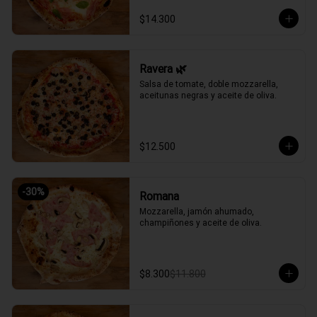
$14.300
Ravera 🌿
Salsa de tomate, doble mozzarella, 
aceitunas negras y aceite de oliva.
$12.500
-
30
%
Romana
Mozzarella, jamón ahumado, 
champiñones y aceite de oliva.
$8.300
$11.800