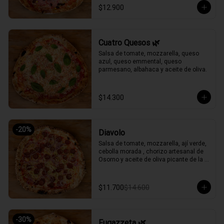
$12.900
Cuatro Quesos 🌿
Salsa de tomate, mozzarella, queso 
azul, queso emmental, queso 
parmesano, albahaca y aceite de oliva.
$14.300
-
20
%
Diavolo
Salsa de tomate, mozzarella, ají verde, 
cebolla morada , chorizo artesanal de 
Osorno y aceite de oliva picante de la 
casa.
$11.700
$14.600
-
30
%
Fugazzeta 🌿