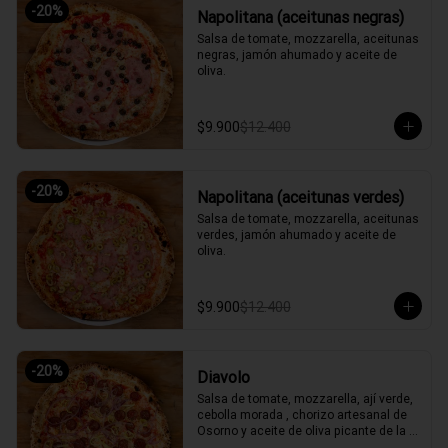
-
20
%
Napolitana (aceitunas negras)
Salsa de tomate, mozzarella, aceitunas 
negras, jamón ahumado y aceite de 
oliva.
$9.900
$12.400
-
20
%
Napolitana (aceitunas verdes)
Salsa de tomate, mozzarella, aceitunas 
verdes, jamón ahumado y aceite de 
oliva.
$9.900
$12.400
-
20
%
Diavolo
Salsa de tomate, mozzarella, ají verde, 
cebolla morada , chorizo artesanal de 
Osorno y aceite de oliva picante de la 
casa.