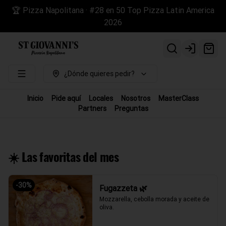
🏆 Pizza Napolitana · #28 en 50 Top Pizza Latin America
2026
Login
¿Dónde quieres pedir?
Inicio
Pide aquí
Locales
Nosotros
MasterClass
Partners
Preguntas
☀️ Las favoritas del mes
-
30
%
Fugazzeta 🌿
Mozzarella, cebolla morada y aceite de 
oliva.