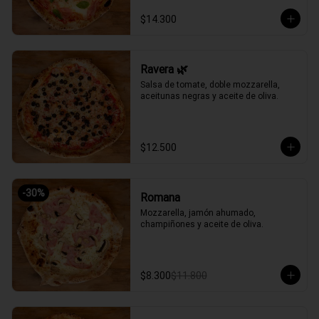
$14.300
Ravera 🌿
Salsa de tomate, doble mozzarella, 
aceitunas negras y aceite de oliva.
$12.500
-
30
%
Romana
Mozzarella, jamón ahumado, 
champiñones y aceite de oliva.
$8.300
$11.800