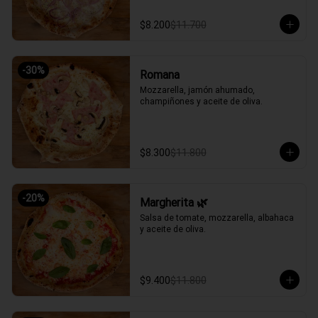
$8.200
$11.700
-
30
%
Romana
Mozzarella, jamón ahumado, 
champiñones y aceite de oliva.
$8.300
$11.800
-
20
%
Margherita 🌿
Salsa de tomate, mozzarella, albahaca 
y aceite de oliva.
$9.400
$11.800