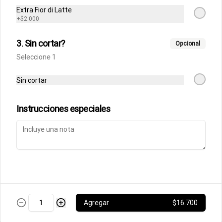
Fettuccine Rossa
Extra Fior di Latte
Pasta fresca con salsa boloñesa con 
+
$2.000
un toque de crema y queso parmesano 
acompañados de focaccia.
3. Sin cortar?
Opcional
Seleccione 1
$10.500
Sin cortar
Parmigiana de Berenjena
Lasagna de berenjenas con salsa 
Instrucciones especiales
rossa (tomates italianos triturados y un 
toque de crema) y queso parmesano.
$9.500
Ñoquis a la Rossa
Ñoquis con salsa boloñesa a la crema y 
queso parmesano acompañados de 
Agregar
$16.700
focaccia.