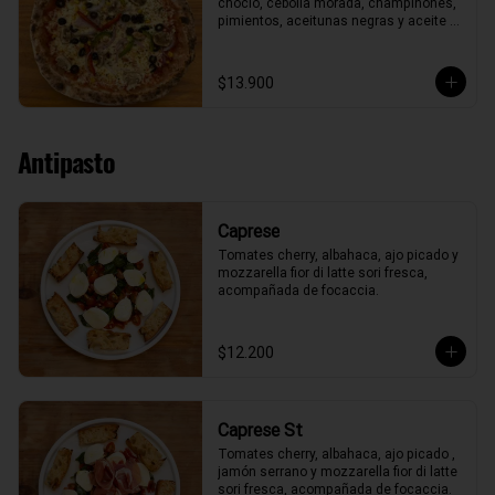
choclo, cebolla morada, champiñones, 
pimientos, aceitunas negras y aceite 
de oliva.
$13.900
Antipasto
Caprese
Tomates cherry, albahaca, ajo picado y 
mozzarella fior di latte sori fresca, 
acompañada de focaccia.
$12.200
Caprese St
Tomates cherry, albahaca, ajo picado , 
jamón serrano y mozzarella fior di latte 
sori fresca, acompañada de focaccia.