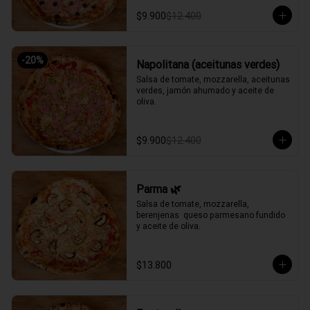
$9.900
$12.400
-
20
%
Napolitana (aceitunas verdes)
Salsa de tomate, mozzarella, aceitunas 
verdes, jamón ahumado y aceite de 
oliva.
$9.900
$12.400
Parma 🌿
Salsa de tomate, mozzarella, 
berenjenas  queso parmesano fundido 
y aceite de oliva.
$13.800