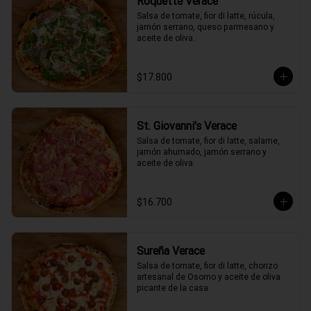
Roquette Verace
Salsa de tomate, fior di latte, rúcula, 
jamón serrano, queso parmesano y 
aceite de oliva.
$17.800
St. Giovanni's Verace
Salsa de tomate, fior di latte, salame, 
jamón ahumado, jamón serrano y 
aceite de oliva.
$16.700
Sureña Verace
Salsa de tomate, fior di latte, chorizo 
artesanal de Osorno y aceite de oliva 
picante de la casa.