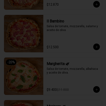
$12.870
Il Bambino
Salsa de tomate, mozzarella, salame y 
aceite de oliva.
$12.500
-
20
%
Margherita 🌿
Salsa de tomate, mozzarella, albahaca 
y aceite de oliva.
$9.400
$11.800