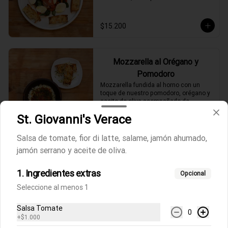
$15.200
Mozzarella al Orégano y
Pomodoro
Mozzarella fundida al horno con un 
toque de nuestro pomodoro, orégano y 
aceite de oliva acompañado de 
focaccia.
St. Giovanni's Verace
$9.100
Salsa de tomate, fior di latte, salame, jamón ahumado,
jamón serrano y aceite de oliva.
Rucola
Ensalada de rúcula, tomates cherrys y 
1. Ingredientes extras
queso parmesano fresco acompañado 
Opcional
de focaccia.
Seleccione al menos 1
Salsa Tomate
$8.800
0
+
$1.000