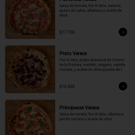
Salsa de tomate, fior di latte, salame, 
queso de cabra, albahaca y aceite de 
oliva.
$17.100
Prato Verace
Fior di latte, prieta artesanal de Osorno 
de la Pradera, merkén, orégano, cebolla 
morada, y aceite de oliva picante de la 
casa
$16.500
Principessa Verace
Salsa de tomate, fior di latte, albahaca, 
jamón serrano y aceite de oliva.