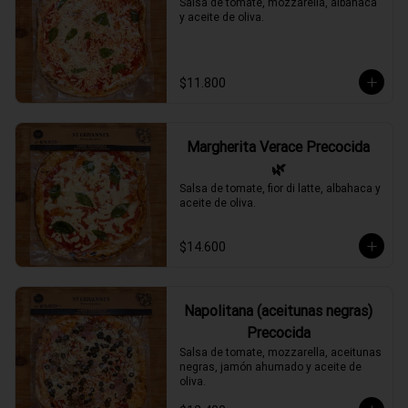
Salsa de tomate, mozzarella, albahaca 
y aceite de oliva.
$11.800
Margherita Verace Precocida
🌿
Salsa de tomate, fior di latte, albahaca y 
aceite de oliva.
$14.600
Napolitana (aceitunas negras)
Precocida
Salsa de tomate, mozzarella, aceitunas 
negras, jamón ahumado y aceite de 
oliva.