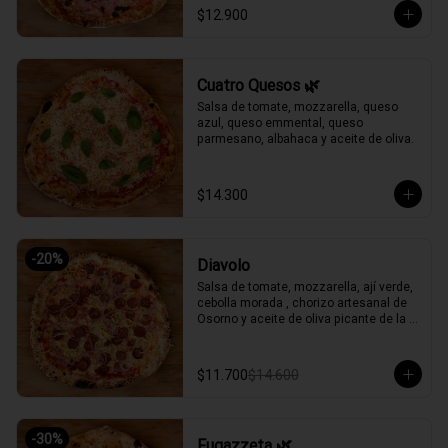
$12.900
Cuatro Quesos 🌿
Salsa de tomate, mozzarella, queso 
azul, queso emmental, queso 
parmesano, albahaca y aceite de oliva.
$14.300
-
20
%
Diavolo
Salsa de tomate, mozzarella, ají verde, 
cebolla morada , chorizo artesanal de 
Osorno y aceite de oliva picante de la 
casa.
$11.700
$14.600
-
30
%
Fugazzeta 🌿