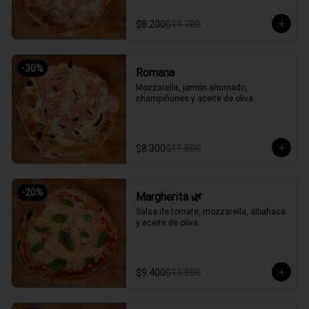
$8.200
$11.700
-
30
%
Romana
Mozzarella, jamón ahumado, 
champiñones y aceite de oliva.
$8.300
$11.800
-
20
%
Margherita 🌿
Salsa de tomate, mozzarella, albahaca 
y aceite de oliva.
$9.400
$11.800