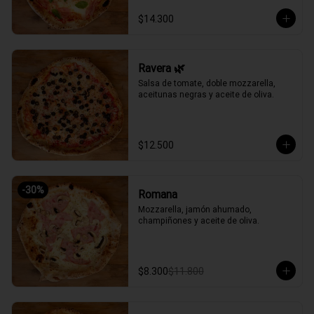
$14.300
Ravera 🌿
Salsa de tomate, doble mozzarella, 
aceitunas negras y aceite de oliva.
$12.500
-
30
%
Romana
Mozzarella, jamón ahumado, 
champiñones y aceite de oliva.
$8.300
$11.800