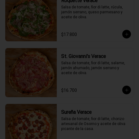
Roquette Verace
Salsa de tomate, fior di latte, rúcula, 
jamón serrano, queso parmesano y 
aceite de oliva.
$17.800
St. Giovanni's Verace
Salsa de tomate, fior di latte, salame, 
jamón ahumado, jamón serrano y 
aceite de oliva.
$16.700
Sureña Verace
Salsa de tomate, fior di latte, chorizo 
artesanal de Osorno y aceite de oliva 
picante de la casa.