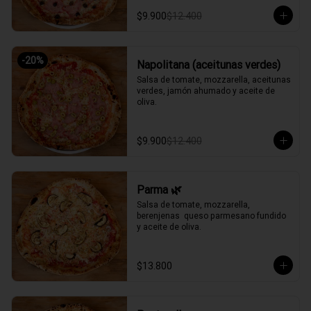
$9.900
$12.400
-
20
%
Napolitana (aceitunas verdes)
Salsa de tomate, mozzarella, aceitunas 
verdes, jamón ahumado y aceite de 
oliva.
$9.900
$12.400
Parma 🌿
Salsa de tomate, mozzarella, 
berenjenas  queso parmesano fundido 
y aceite de oliva.
$13.800