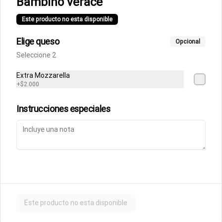
Bambino verace
Fettuccine Rossa
Pasta fresca con salsa boloñesa con 
Este producto no esta disponible
un toque de crema y queso parmesano 
acompañados de focaccia.
Elige queso
Opcional
Seleccione 2
$10.500
Extra Mozzarella
+
$2.000
Parmigiana de Berenjena
Lasagna de berenjenas con salsa 
Instrucciones especiales
rossa (tomates italianos triturados y un 
toque de crema) y queso parmesano.
$9.500
Ñoquis a la Rossa
Ñoquis con salsa boloñesa a la crema y 
queso parmesano acompañados de 
Este producto no esta disponible
focaccia.