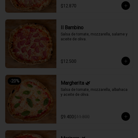
$12.870
Il Bambino
Salsa de tomate, mozzarella, salame y 
aceite de oliva.
$12.500
-
20
%
Margherita 🌿
Salsa de tomate, mozzarella, albahaca 
y aceite de oliva.
$9.400
$11.800