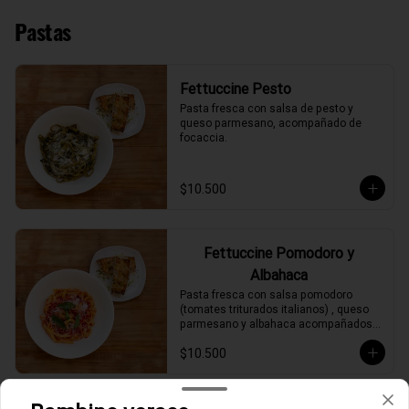
Pastas
Fettuccine Pesto
Pasta fresca con salsa de pesto y 
queso parmesano, acompañado de 
focaccia.
$10.500
Fettuccine Pomodoro y
Albahaca
Pasta fresca con salsa pomodoro 
(tomates triturados italianos) , queso 
parmesano y albahaca acompañados 
de focaccia.
$10.500