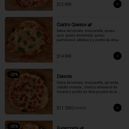
$12.900
Cuatro Quesos 🌿
Salsa de tomate, mozzarella, queso 
azul, queso emmental, queso 
parmesano, albahaca y aceite de oliva.
$14.300
-
20
%
Diavolo
Salsa de tomate, mozzarella, ají verde, 
cebolla morada , chorizo artesanal de 
Osorno y aceite de oliva picante de la 
casa.
$11.700
$14.600
-
30
%
Fugazzeta 🌿