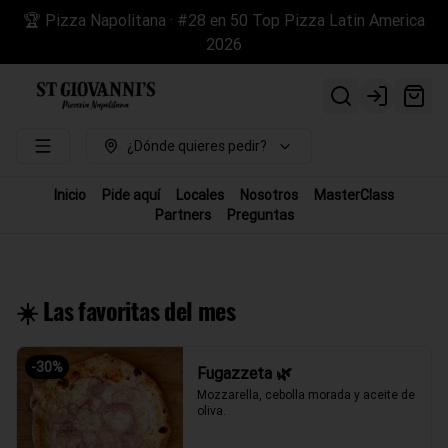
🏆 Pizza Napolitana · #28 en 50 Top Pizza Latin America
2026
Login
¿Dónde quieres pedir?
Inicio
Pide aquí
Locales
Nosotros
MasterClass
Partners
Preguntas
☀️ Las favoritas del mes
-
30
%
Fugazzeta 🌿
Mozzarella, cebolla morada y aceite de 
oliva.