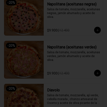
-
20
%
Napolitana (aceitunas negras)
Salsa de tomate, mozzarella, aceitunas 
negras, jamón ahumado y aceite de 
oliva.
$9.900
$12.400
-
20
%
Napolitana (aceitunas verdes)
Salsa de tomate, mozzarella, aceitunas 
verdes, jamón ahumado y aceite de 
oliva.
$9.900
$12.400
-
20
%
Diavolo
Salsa de tomate, mozzarella, ají verde, 
cebolla morada , chorizo artesanal de 
Osorno y aceite de oliva picante de la 
casa.