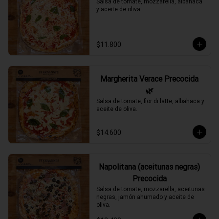
Salsa de tomate, mozzarella, albahaca 
y aceite de oliva.
$11.800
Margherita Verace Precocida
🌿
Salsa de tomate, fior di latte, albahaca y 
aceite de oliva.
$14.600
Napolitana (aceitunas negras)
Precocida
Salsa de tomate, mozzarella, aceitunas 
negras, jamón ahumado y aceite de 
oliva.