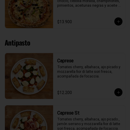
choclo, cebolla morada, champiñones, 
pimientos, aceitunas negras y aceite 
de oliva.
$13.900
Antipasto
Caprese
Tomates cherry, albahaca, ajo picado y 
mozzarella fior di latte sori fresca, 
acompañada de focaccia.
$12.200
Caprese St
Tomates cherry, albahaca, ajo picado , 
jamón serrano y mozzarella fior di latte 
sori fresca, acompañada de focaccia.