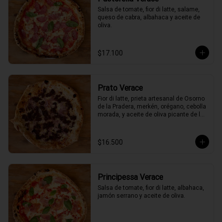
Salsa de tomate, fior di latte, salame, 
queso de cabra, albahaca y aceite de 
oliva.
$17.100
Prato Verace
Fior di latte, prieta artesanal de Osorno 
de la Pradera, merkén, orégano, cebolla 
morada, y aceite de oliva picante de la 
casa
$16.500
Principessa Verace
Salsa de tomate, fior di latte, albahaca, 
jamón serrano y aceite de oliva.