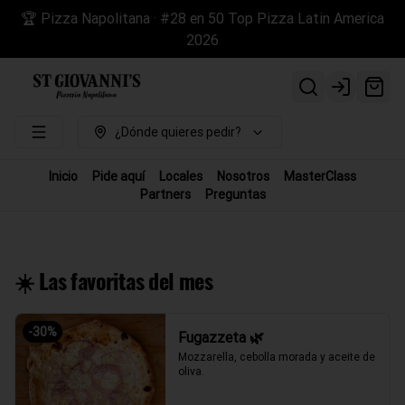
🏆 Pizza Napolitana · #28 en 50 Top Pizza Latin America
2026
Login
¿Dónde quieres pedir?
Inicio
Pide aquí
Locales
Nosotros
MasterClass
Partners
Preguntas
☀️ Las favoritas del mes
-
30
%
Fugazzeta 🌿
Mozzarella, cebolla morada y aceite de 
oliva.