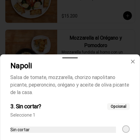
$15.200
Mozzarella al Orégano y
Pomodoro
Mozzarella fundida al horno con un 
toque de nuestro pomodoro, orégano y 
aceite de oliva acompañado de 
Napoli
focaccia.
$9.100
Salsa de tomate, mozzarella, chorizo napolitano
picante, peperoncino, orégano y aceite de oliva picante
de la casa.
Rucola
Ensalada de rúcula, tomates cherrys y 
3. Sin cortar?
queso parmesano fresco acompañado 
Opcional
de focaccia.
Seleccione 1
$8.800
Sin cortar