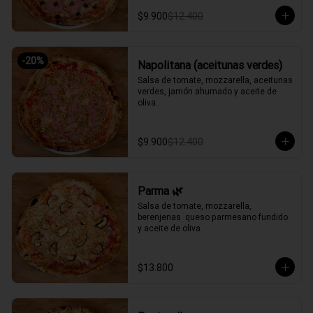
$9.900
$12.400
-
20
%
Napolitana (aceitunas verdes)
Salsa de tomate, mozzarella, aceitunas 
verdes, jamón ahumado y aceite de 
oliva.
$9.900
$12.400
Parma 🌿
Salsa de tomate, mozzarella, 
berenjenas  queso parmesano fundido 
y aceite de oliva.
$13.800