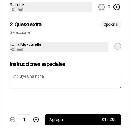
Fettuccine Rossa
Salame
0
Pasta fresca con salsa boloñesa con 
+
$1.200
un toque de crema y queso parmesano 
acompañados de focaccia.
2. Queso extra
Opcional
Seleccione 1
$10.500
Extra Mozzarella
+
$2.000
Parmigiana de Berenjena
Lasagna de berenjenas con salsa 
Instrucciones especiales
rossa (tomates italianos triturados y un 
toque de crema) y queso parmesano.
$9.500
Ñoquis a la Rossa
Ñoquis con salsa boloñesa a la crema y 
queso parmesano acompañados de 
Agregar
$15.300
focaccia.