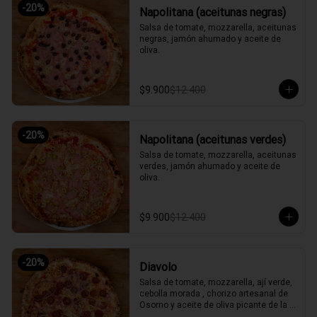
-
20
%
Napolitana (aceitunas negras)
Salsa de tomate, mozzarella, aceitunas 
negras, jamón ahumado y aceite de 
oliva.
$9.900
$12.400
-
20
%
Napolitana (aceitunas verdes)
Salsa de tomate, mozzarella, aceitunas 
verdes, jamón ahumado y aceite de 
oliva.
$9.900
$12.400
-
20
%
Diavolo
Salsa de tomate, mozzarella, ají verde, 
cebolla morada , chorizo artesanal de 
Osorno y aceite de oliva picante de la 
casa.