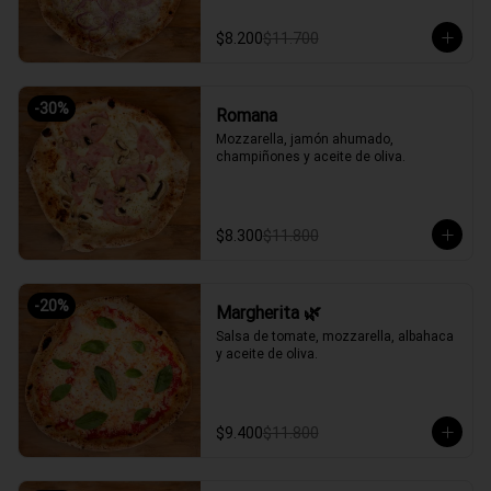
$8.200
$11.700
-
30
%
Romana
Mozzarella, jamón ahumado, 
champiñones y aceite de oliva.
$8.300
$11.800
-
20
%
Margherita 🌿
Salsa de tomate, mozzarella, albahaca 
y aceite de oliva.
$9.400
$11.800