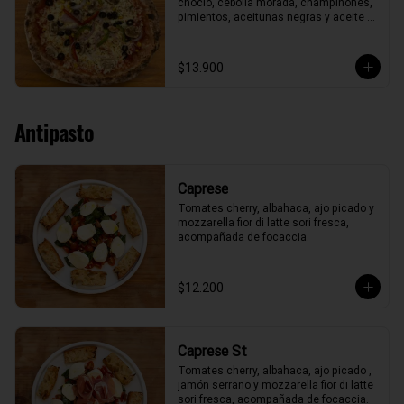
choclo, cebolla morada, champiñones, 
pimientos, aceitunas negras y aceite 
de oliva.
$13.900
Antipasto
Caprese
Tomates cherry, albahaca, ajo picado y 
mozzarella fior di latte sori fresca, 
acompañada de focaccia.
$12.200
Caprese St
Tomates cherry, albahaca, ajo picado , 
jamón serrano y mozzarella fior di latte 
sori fresca, acompañada de focaccia.