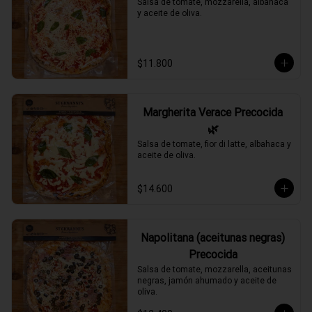
Salsa de tomate, mozzarella, albahaca 
y aceite de oliva.
$11.800
Margherita Verace Precocida
🌿
Salsa de tomate, fior di latte, albahaca y 
aceite de oliva.
$14.600
Napolitana (aceitunas negras)
Precocida
Salsa de tomate, mozzarella, aceitunas 
negras, jamón ahumado y aceite de 
oliva.