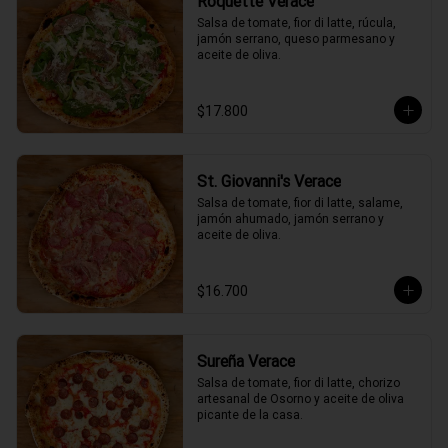
Roquette Verace
Salsa de tomate, fior di latte, rúcula, 
jamón serrano, queso parmesano y 
aceite de oliva.
$17.800
St. Giovanni's Verace
Salsa de tomate, fior di latte, salame, 
jamón ahumado, jamón serrano y 
aceite de oliva.
$16.700
Sureña Verace
Salsa de tomate, fior di latte, chorizo 
artesanal de Osorno y aceite de oliva 
picante de la casa.