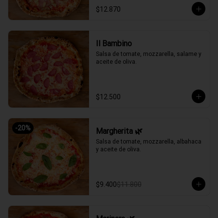
$12.870
Il Bambino
Salsa de tomate, mozzarella, salame y 
aceite de oliva.
$12.500
-
20
%
Margherita 🌿
Salsa de tomate, mozzarella, albahaca 
y aceite de oliva.
$9.400
$11.800