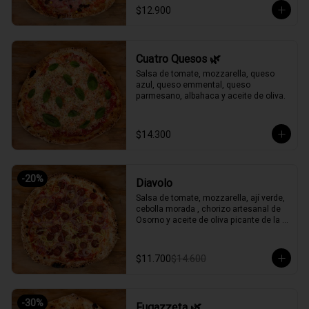
$12.900
Cuatro Quesos 🌿
Salsa de tomate, mozzarella, queso 
azul, queso emmental, queso 
parmesano, albahaca y aceite de oliva.
$14.300
-
20
%
Diavolo
Salsa de tomate, mozzarella, ají verde, 
cebolla morada , chorizo artesanal de 
Osorno y aceite de oliva picante de la 
casa.
$11.700
$14.600
-
30
%
Fugazzeta 🌿