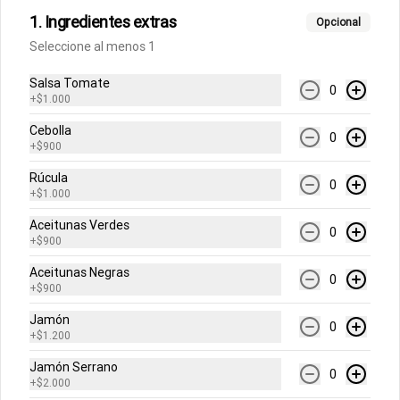
1. Ingredientes extras
Pastas
Opcional
Seleccione al menos 1
Salsa Tomate
Fettuccine Pesto
0
+
$1.000
Pasta fresca con salsa de pesto y 
queso parmesano, acompañado de 
Cebolla
focaccia.
0
+
$900
Rúcula
$10.500
0
+
$1.000
Aceitunas Verdes
0
+
$900
Fettuccine Pomodoro y
Albahaca
Aceitunas Negras
0
+
$900
Pasta fresca con salsa pomodoro 
(tomates triturados italianos) , queso 
parmesano y albahaca acompañados 
Jamón
0
de focaccia.
+
$1.200
$10.500
Jamón Serrano
0
+
$2.000