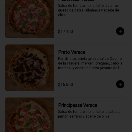
Salsa de tomate, fior di latte, salame, 
queso de cabra, albahaca y aceite de 
oliva.
$17.100
Prato Verace
Fior di latte, prieta artesanal de Osorno 
de la Pradera, merkén, orégano, cebolla 
morada, y aceite de oliva picante de la 
casa
$16.500
Principessa Verace
Salsa de tomate, fior di latte, albahaca, 
jamón serrano y aceite de oliva.