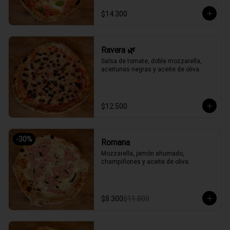
$14.300
Ravera 🌿
Salsa de tomate, doble mozzarella, 
aceitunas negras y aceite de oliva.
$12.500
-
30
%
Romana
Mozzarella, jamón ahumado, 
champiñones y aceite de oliva.
$8.300
$11.800