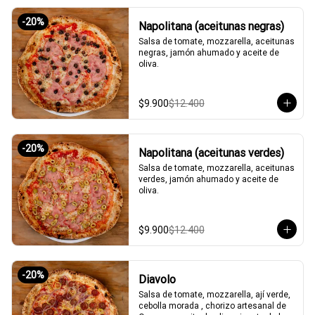
-
20
%
Napolitana (aceitunas negras)
Salsa de tomate, mozzarella, aceitunas 
negras, jamón ahumado y aceite de 
oliva.
$9.900
$12.400
-
20
%
Napolitana (aceitunas verdes)
Salsa de tomate, mozzarella, aceitunas 
verdes, jamón ahumado y aceite de 
oliva.
$9.900
$12.400
-
20
%
Diavolo
Salsa de tomate, mozzarella, ají verde, 
cebolla morada , chorizo artesanal de 