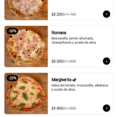
$8.200
$11.700
-
30
%
Romana
Mozzarella, jamón ahumado, 
champiñones y aceite de oliva.
$8.300
$11.800
-
20
%
Margherita 🌿
Salsa de tomate, mozzarella, albahaca 
y aceite de oliva.
$9.400
$11.800