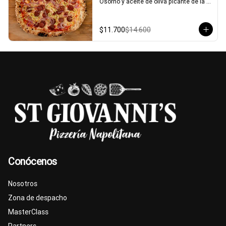
Osorno y aceite de oliva picante de la 
casa.
$11.700
$14.600
Conócenos
Nosotros
Zona de despacho
MasterClass