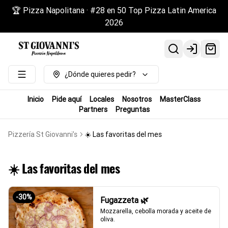
🏆 Pizza Napolitana · #28 en 50 Top Pizza Latin America
2026
Login
¿Dónde quieres pedir?
Inicio
Pide aquí
Locales
Nosotros
MasterClass
Partners
Preguntas
Pizzería St Giovanni’s
☀️ Las favoritas del mes
☀️ Las favoritas del mes
-
30
%
Fugazzeta 🌿
Mozzarella, cebolla morada y aceite de 
oliva.