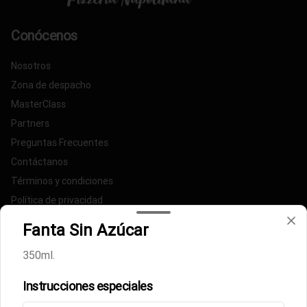
Conócenos
Nosotros
Zona de despacho
MasterClass
Partners
Preguntas Frecuentes
Contáctanos
Términos y condiciones
Política de privacidad
Fanta Sin Azúcar
Redes sociales
350ml.
Instagram
Instrucciones especiales
Mi cuenta