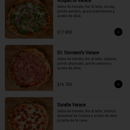
Roquette Verace
Salsa de tomate, fior di latte, rúcula, 
jamón serrano, queso parmesano y 
aceite de oliva.
$17.800
St. Giovanni's Verace
Salsa de tomate, fior di latte, salame, 
jamón ahumado, jamón serrano y 
aceite de oliva.
$16.700
Sureña Verace
Salsa de tomate, fior di latte, chorizo 
artesanal de Osorno y aceite de oliva 
picante de la casa.