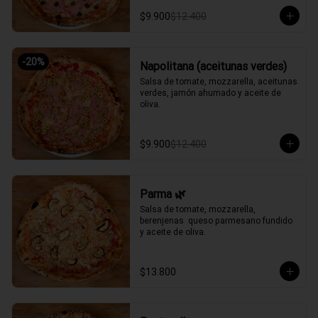
$9.900
$12.400
-
20
%
Napolitana (aceitunas verdes)
Salsa de tomate, mozzarella, aceitunas 
verdes, jamón ahumado y aceite de 
oliva.
$9.900
$12.400
Parma 🌿
Salsa de tomate, mozzarella, 
berenjenas  queso parmesano fundido 
y aceite de oliva.
$13.800