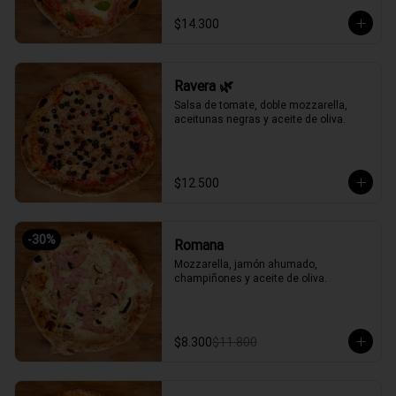
$14.300
Ravera 🌿
Salsa de tomate, doble mozzarella, 
aceitunas negras y aceite de oliva.
$12.500
-
30
%
Romana
Mozzarella, jamón ahumado, 
champiñones y aceite de oliva.
$8.300
$11.800