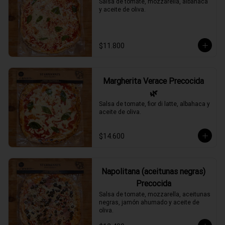
Salsa de tomate, mozzarella, albahaca 
y aceite de oliva.
$11.800
Margherita Verace Precocida
🌿
Salsa de tomate, fior di latte, albahaca y 
aceite de oliva.
$14.600
Napolitana (aceitunas negras)
Precocida
Salsa de tomate, mozzarella, aceitunas 
negras, jamón ahumado y aceite de 
oliva.