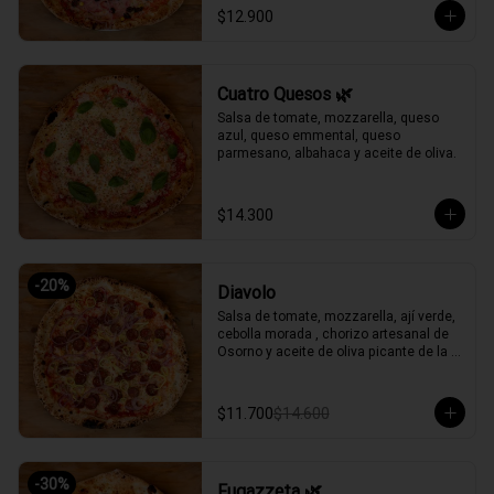
$12.900
Cuatro Quesos 🌿
Salsa de tomate, mozzarella, queso 
azul, queso emmental, queso 
parmesano, albahaca y aceite de oliva.
$14.300
-
20
%
Diavolo
Salsa de tomate, mozzarella, ají verde, 
cebolla morada , chorizo artesanal de 
Osorno y aceite de oliva picante de la 
casa.
$11.700
$14.600
-
30
%
Fugazzeta 🌿