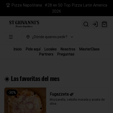
🏆 Pizza Napolitana · #28 en 50 Top Pizza Latin America
2026
Login
¿Dónde quieres pedir?
Inicio
Pide aquí
Locales
Nosotros
MasterClass
Partners
Preguntas
☀️ Las favoritas del mes
-
30
%
Fugazzeta 🌿
Mozzarella, cebolla morada y aceite de 
oliva.