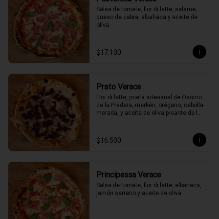
Salsa de tomate, fior di latte, salame, 
queso de cabra, albahaca y aceite de 
oliva.
$17.100
Prato Verace
Fior di latte, prieta artesanal de Osorno 
de la Pradera, merkén, orégano, cebolla 
morada, y aceite de oliva picante de la 
casa
$16.500
Principessa Verace
Salsa de tomate, fior di latte, albahaca, 
jamón serrano y aceite de oliva.