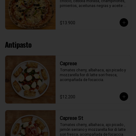
choclo, cebolla morada, champiñones, 
pimientos, aceitunas negras y aceite 
de oliva.
$13.900
Antipasto
Caprese
Tomates cherry, albahaca, ajo picado y 
mozzarella fior di latte sori fresca, 
acompañada de focaccia.
$12.200
Caprese St
Tomates cherry, albahaca, ajo picado , 
jamón serrano y mozzarella fior di latte 
sori fresca, acompañada de focaccia.