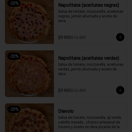
-
20
%
Napolitana (aceitunas negras)
Salsa de tomate, mozzarella, aceitunas 
negras, jamón ahumado y aceite de 
oliva.
$9.900
$12.400
-
20
%
Napolitana (aceitunas verdes)
Salsa de tomate, mozzarella, aceitunas 
verdes, jamón ahumado y aceite de 
oliva.
$9.900
$12.400
-
20
%
Diavolo
Salsa de tomate, mozzarella, ají verde, 
cebolla morada , chorizo artesanal de 
Osorno y aceite de oliva picante de la 
casa.