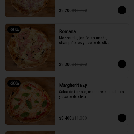
$8.200
$11.700
-
30
%
Romana
Mozzarella, jamón ahumado, 
champiñones y aceite de oliva.
$8.300
$11.800
-
20
%
Margherita 🌿
Salsa de tomate, mozzarella, albahaca 
y aceite de oliva.
$9.400
$11.800