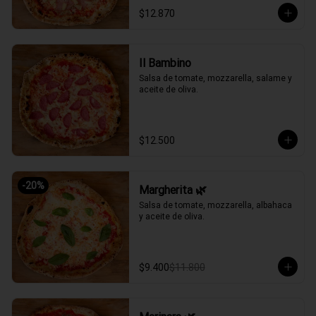
$12.870
Il Bambino
Salsa de tomate, mozzarella, salame y 
aceite de oliva.
$12.500
-
20
%
Margherita 🌿
Salsa de tomate, mozzarella, albahaca 
y aceite de oliva.
$9.400
$11.800