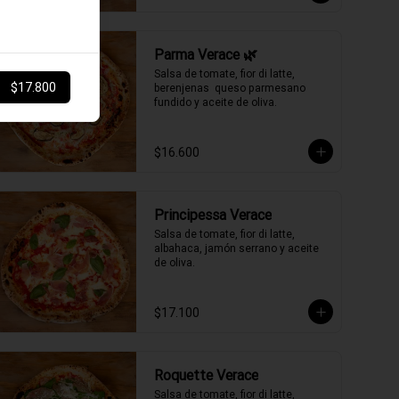
Parma Verace 🌿
Salsa de tomate, fior di latte, 
$17.800
berenjenas  queso parmesano 
fundido y aceite de oliva.
$16.600
Principessa Verace
Salsa de tomate, fior di latte, 
albahaca, jamón serrano y aceite 
de oliva.
$17.100
Roquette Verace
Salsa de tomate, fior di latte, 