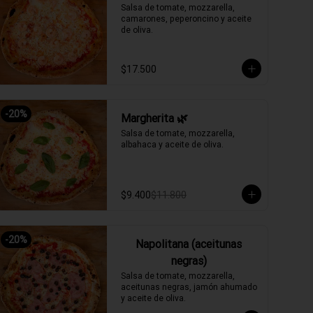
Salsa de tomate, mozzarella, 
camarones, peperoncino y aceite 
de oliva.
$17.500
-
20
%
Margherita 🌿
Salsa de tomate, mozzarella, 
albahaca y aceite de oliva.
$9.400
$11.800
-
20
%
Napolitana (aceitunas
negras)
Salsa de tomate, mozzarella, 
aceitunas negras, jamón ahumado 
y aceite de oliva.