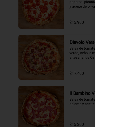
peperoni picante, merkén, orégano 
y aceite de oliva.
$15.900
Diavolo Verace
Salsa de tomate, fior di latte, ají 
verde, cebolla morada , chorizo 
artesanal de Osorno y aceite de 
oliva picante de la casa.
$17.400
Il Bambino Verace
Salsa de tomate, fior di latte, 
salame y aceite de oliva.
$15.300