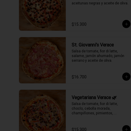
aceitunas negras y aceite de oliva.
$15.300
St. Giovanni's Verace
Salsa de tomate, fior di latte, 
salame, jamón ahumado, jamón 
serrano y aceite de oliva.
$16.700
Vegetariana Verace 🌿
Salsa de tomate, fior di latte, 
choclo, cebolla morada, 
champiñones, pimientos, 
aceitunas negras y aceite de oliva.
$15.300