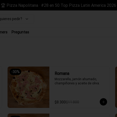
🏆 Pizza Napolitana · #28 en 50 Top Pizza Latin America 2026
uieres pedir?
ners
Preguntas
-
30
%
Romana
Mozzarella, jamón ahumado, 
champiñones y aceite de oliva.
$8.300
$11.800