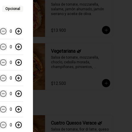
Salsa de tomate, mozzarella, 
Opcional
salame, jamón ahumado, jamón 
serrano y aceite de oliva.
$13.900
0
0
Vegetariana 🌿
Salsa de tomate, mozzarella, 
0
choclo, cebolla morada, 
champiñones, pimientos, 
aceitunas negras y aceite de oliva.
0
$12.500
0
0
Cuatro Quesos Verace 🌿
0
Salsa de tomate, fior di latte, queso 