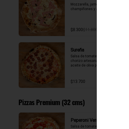
Mozzarella, jamón ahumado, 
champiñones y aceite de oliva.
$8.300
$11.800
Sureña
Salsa de tomate, mozzarella, 
chorizo artesanal de Osorno y 
aceite de oliva picante de la casa.
$13.700
Pizzas Premium (32 cms)
Peperoni Verace
Salsa de tomate, fior di latte, 