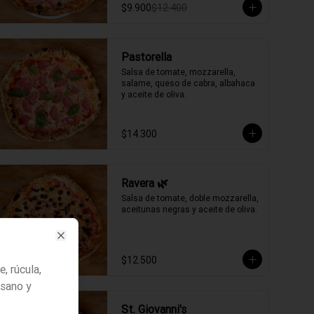
$9.900
$12.400
Pastorella
Salsa de tomate, mozzarella, 
salame, queso de cabra, albahaca 
y aceite de oliva.
$14.300
Ravera 🌿
Salsa de tomate, doble mozzarella, 
aceitunas negras y aceite de oliva.
Close
$12.500
e, rúcula,
esano y
St. Giovanni's