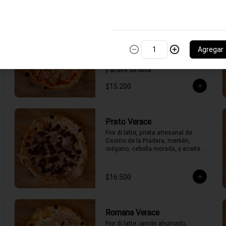
Napolitana (aceitunas
verdes) Verace
Agregar
Salsa de tomate, fior di latte, 
aceitunas verdes, jamón ahumado 
y aceite de oliva.
$15.200
Prato Verace
Fior di latte, prieta artesanal de 
Osorno de la Pradera, merkén, 
orégano, cebolla morada, y aceite 
de oliva picante de la casa
$16.500
Romana Verace
Fior di latte, jamón ahumado, 