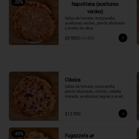
-
20
%
Napolitana (aceitunas
verdes)
Salsa de tomate, mozzarella, 
aceitunas verdes, jamón ahumado 
y aceite de oliva.
$9.900
$12.400
Clásica
Salsa de tomate, mozzarella, 
jamón ahumado, choclo, cebolla 
morada, aceitunas negras y aceite 
de oliva.
$12.900
-
30
%
Fugazzeta 🌿