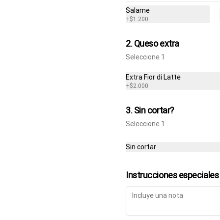
ahumado, choclo, cebolla morada, 
Salame
aceitunas negras y aceite de oliva.
+
$1.200
$15.700
2. Queso extra
Seleccione 1
Fugazzeta Verace 🌿
Extra Fior di Latte
Fior di latte, cebolla morada y 
+
$2.000
aceite de oliva.
3. Sin cortar?
Seleccione 1
$14.500
Sin cortar
Margherita Verace 🌿
Salsa de tomate, fior di latte, 
Instrucciones especiales
albahaca y aceite de oliva.
$14.600