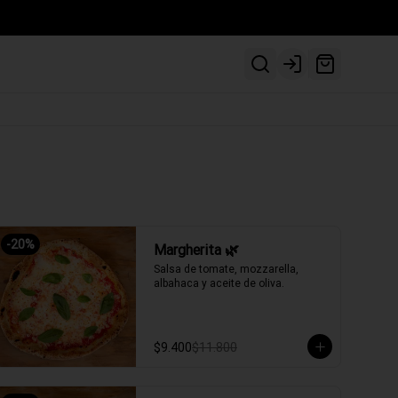
Login
-
20
%
Margherita 🌿
Salsa de tomate, mozzarella, 
albahaca y aceite de oliva.
$9.400
$11.800