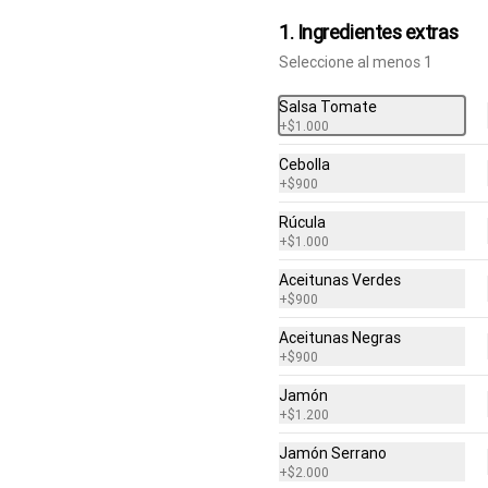
Salsa de tomate, mozzarella, 
1. Ingredientes extras
rúcula, jamón serrano, queso 
parmesano y aceite de oliva.
Seleccione al menos 1
Salsa Tomate
$14.900
+
$1.000
Cebolla
+
$900
Tomaso 🌿
Salsa de tomate, mozzarella, 
Rúcula
choclo, champiñones, albahaca y 
+
$1.000
aceite de oliva.
Aceitunas Verdes
+
$900
$11.900
Aceitunas Negras
+
$900
Jamón
+
$1.200
Clásica Verace
Jamón Serrano
+
$2.000
Salsa de tomate, fior di latte, jamón 