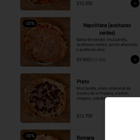
$10.200
-
20
%
Napolitana (aceitunas
verdes)
Salsa de tomate, mozzarella, 
aceitunas verdes, jamón ahumado 
y aceite de oliva.
$9.900
$12.400
Prato
Mozzarella, prieta artesanal de 
Osorno de la Pradera, merkén, 
orégano, cebolla morada, y aceite 
de oliva picante de la casa
$13.700
-
30
%
Romana