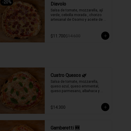
-
20
%
Diavolo
Salsa de tomate, mozzarella, ají 
verde, cebolla morada , chorizo 
artesanal de Osorno y aceite de 
oliva picante de la casa.
$11.700
$14.600
Cuatro Quesos 🌿
Salsa de tomate, mozzarella, 
queso azul, queso emmental, 
queso parmesano, albahaca y 
aceite de oliva.
$14.300
Gamberetti 🆕