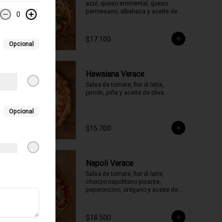
azul, queso emmental, queso 
parmesano, albahaca y aceite de 
0
oliva.
$17.100
Opcional
Hawaiana Verace
Salsa de tomate, fior di latte, 
jamón, piña y aceite de oliva.
Opcional
$15.700
Napoli Verace
Salsa de tomate, fior di latte, 
chorizo napolitano picante, 
peperoncino, orégano y aceite de 
oliva picante de la casa.
$18.500