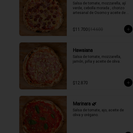
Salsa de tomate, mozzarella, ají 
verde, cebolla morada , chorizo 
artesanal de Osorno y aceite de 
oliva picante de la casa.
$11.700
$14.600
Hawaiana
Salsa de tomate, mozzarella, 
jamón, piña y aceite de oliva.
$12.870
Marinara 🌿
Salsa de tomate, ajo, aceite de 
oliva y orégano.