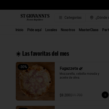
Categorías
¿Dónde q
Inicio
Pide aquí
Locales
Nosotros
MasterClass
Part
☀️ Las favoritas del mes
-
30
%
Fugazzeta 🌿
Mozzarella, cebolla morada y 
aceite de oliva.
$8.200
$11.700