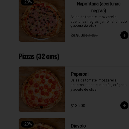
-
20
%
Napolitana (aceitunas
negras)
Salsa de tomate, mozzarella, 
aceitunas negras, jamón ahumado 
y aceite de oliva.
$9.900
$12.400
Pizzas (32 cms)
Peperoni
Salsa de tomate, mozzarella, 
peperoni picante, merkén, orégano 
y aceite de oliva.
$13.200
-
20
%
Diavolo