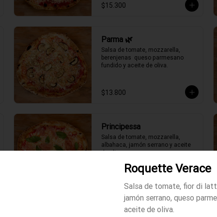
$15.300
Parma 🌿
Salsa de tomate, mozzarella, 
berenjenas  queso parmesano 
fundido y aceite de oliva.
$13.800
Principessa
Salsa de tomate, mozzarella, 
albahaca, jamón serrano y aceite 
de oliva.
Roquette Verace
$14.300
Salsa de tomate, fior di latt
jamón serrano, queso parm
aceite de oliva.
Roquette