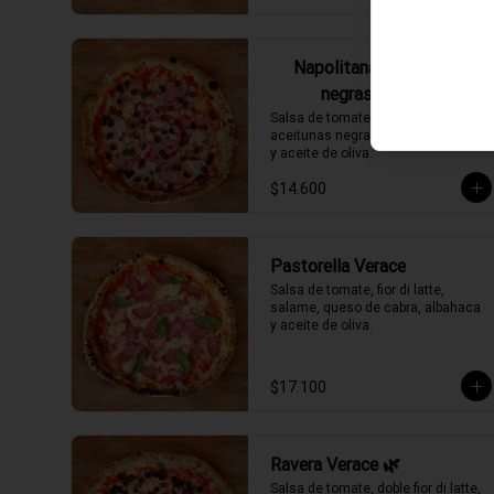
Napolitana (aceitunas
negras) Verace
Salsa de tomate, fior di latte, 
aceitunas negras, jamón ahumado 
y aceite de oliva.
$14.600
Pastorella Verace
Salsa de tomate, fior di latte, 
salame, queso de cabra, albahaca 
y aceite de oliva.
$17.100
Ravera Verace 🌿
Salsa de tomate, doble fior di latte, 