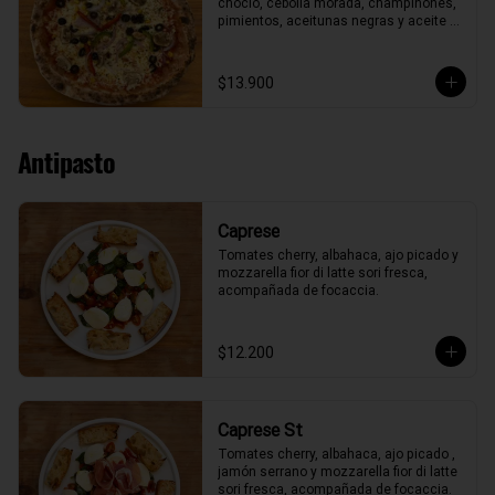
choclo, cebolla morada, champiñones, 
pimientos, aceitunas negras y aceite 
de oliva.
$13.900
Antipasto
Caprese
Tomates cherry, albahaca, ajo picado y 
mozzarella fior di latte sori fresca, 
acompañada de focaccia.
$12.200
Caprese St
Tomates cherry, albahaca, ajo picado , 
jamón serrano y mozzarella fior di latte 
sori fresca, acompañada de focaccia.