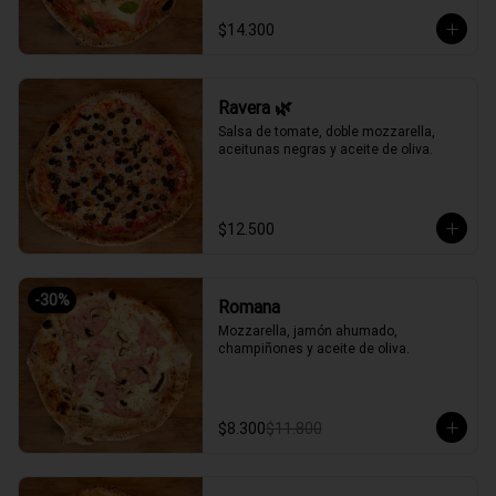
$14.300
Ravera 🌿
Salsa de tomate, doble mozzarella, 
aceitunas negras y aceite de oliva.
$12.500
-
30
%
Romana
Mozzarella, jamón ahumado, 
champiñones y aceite de oliva.
$8.300
$11.800