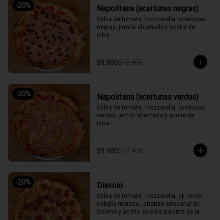
-
20
%
Napolitana (aceitunas negras)
Salsa de tomate, mozzarella, aceitunas 
negras, jamón ahumado y aceite de 
oliva.
$9.900
$12.400
-
20
%
Napolitana (aceitunas verdes)
Salsa de tomate, mozzarella, aceitunas 
verdes, jamón ahumado y aceite de 
oliva.
$9.900
$12.400
-
20
%
Diavolo
Salsa de tomate, mozzarella, ají verde, 
cebolla morada , chorizo artesanal de 
Osorno y aceite de oliva picante de la 
casa.