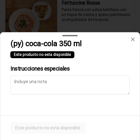
Fettuccine Rossa
Pasta fresca con salsa boloñesa con 
un toque de crema y queso parmesano 
acompañados de focaccia.
$10.500
(py) coca-cola 350 ml
Este producto no esta disponible
Parmigiana de Berenjena
Lasagna de berenjenas con salsa 
Instrucciones especiales
rossa (tomates italianos triturados y un 
toque de crema) y queso parmesano.
$9.500
Ñoquis a la Rossa
Ñoquis con salsa boloñesa a la crema y 
queso parmesano acompañados de 
Este producto no esta disponible
focaccia.