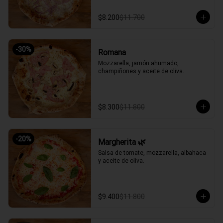
$8.200
$11.700
-
30
%
Romana
Mozzarella, jamón ahumado, 
champiñones y aceite de oliva.
$8.300
$11.800
-
20
%
Margherita 🌿
Salsa de tomate, mozzarella, albahaca 
y aceite de oliva.
$9.400
$11.800