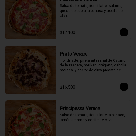
Salsa de tomate, fior di latte, salame, 
queso de cabra, albahaca y aceite de 
oliva.
$17.100
Prato Verace
Fior di latte, prieta artesanal de Osorno 
de la Pradera, merkén, orégano, cebolla 
morada, y aceite de oliva picante de la 
casa
$16.500
Principessa Verace
Salsa de tomate, fior di latte, albahaca, 
jamón serrano y aceite de oliva.