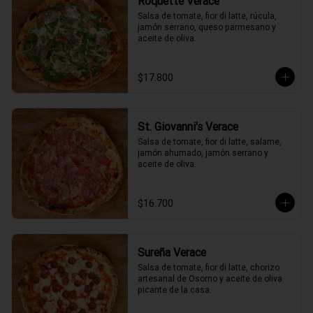
Roquette Verace
Salsa de tomate, fior di latte, rúcula, 
jamón serrano, queso parmesano y 
aceite de oliva.
$17.800
St. Giovanni's Verace
Salsa de tomate, fior di latte, salame, 
jamón ahumado, jamón serrano y 
aceite de oliva.
$16.700
Sureña Verace
Salsa de tomate, fior di latte, chorizo 
artesanal de Osorno y aceite de oliva 
picante de la casa.