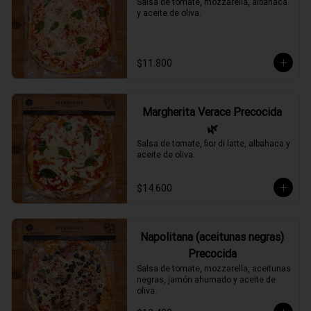
Salsa de tomate, mozzarella, albahaca 
y aceite de oliva.
$11.800
Margherita Verace Precocida
🌿
Salsa de tomate, fior di latte, albahaca y 
aceite de oliva.
$14.600
Napolitana (aceitunas negras)
Precocida
Salsa de tomate, mozzarella, aceitunas 
negras, jamón ahumado y aceite de 
oliva.