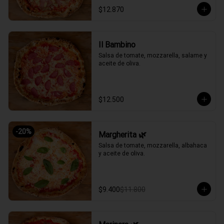
$12.870
Il Bambino
Salsa de tomate, mozzarella, salame y 
aceite de oliva.
$12.500
-
20
%
Margherita 🌿
Salsa de tomate, mozzarella, albahaca 
y aceite de oliva.
$9.400
$11.800