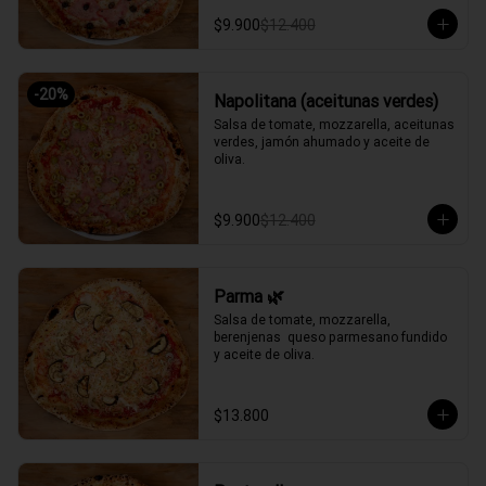
$9.900
$12.400
-
20
%
Napolitana (aceitunas verdes)
Salsa de tomate, mozzarella, aceitunas 
verdes, jamón ahumado y aceite de 
oliva.
$9.900
$12.400
Parma 🌿
Salsa de tomate, mozzarella, 
berenjenas  queso parmesano fundido 
y aceite de oliva.
$13.800