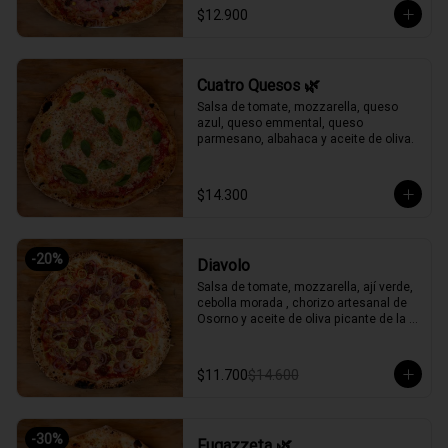
$12.900
Cuatro Quesos 🌿
Salsa de tomate, mozzarella, queso 
azul, queso emmental, queso 
parmesano, albahaca y aceite de oliva.
$14.300
-
20
%
Diavolo
Salsa de tomate, mozzarella, ají verde, 
cebolla morada , chorizo artesanal de 
Osorno y aceite de oliva picante de la 
casa.
$11.700
$14.600
-
30
%
Fugazzeta 🌿