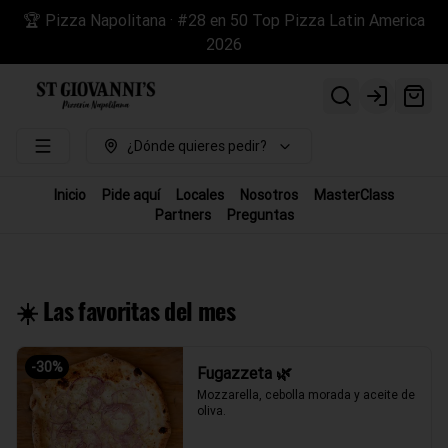
🏆 Pizza Napolitana · #28 en 50 Top Pizza Latin America
2026
Login
¿Dónde quieres pedir?
Inicio
Pide aquí
Locales
Nosotros
MasterClass
Partners
Preguntas
☀️ Las favoritas del mes
-
30
%
Fugazzeta 🌿
Mozzarella, cebolla morada y aceite de 
oliva.