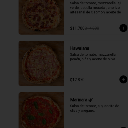
Salsa de tomate, mozzarella, ají 
verde, cebolla morada , chorizo 
artesanal de Osorno y aceite de 
oliva picante de la casa.
$11.700
$14.600
Hawaiana
Salsa de tomate, mozzarella, 
jamón, piña y aceite de oliva.
$12.870
Marinara 🌿
Salsa de tomate, ajo, aceite de 
oliva y orégano.