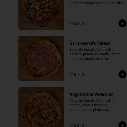
aceitunas negras y aceite de oliva.
$15.300
St. Giovanni's Verace
Salsa de tomate, fior di latte, 
salame, jamón ahumado, jamón 
serrano y aceite de oliva.
$16.700
Vegetariana Verace 🌿
Salsa de tomate, fior di latte, 
choclo, cebolla morada, 
champiñones, pimientos, 
aceitunas negras y aceite de oliva.
$15.300