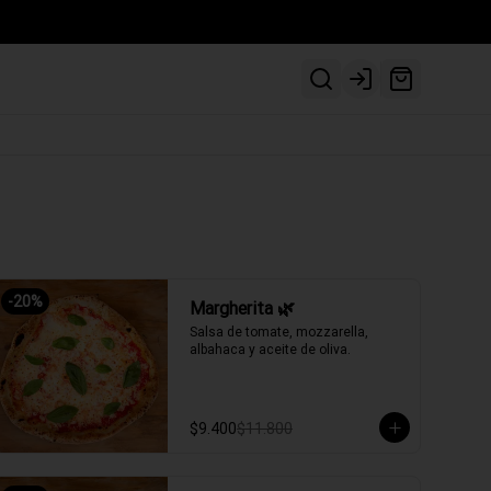
Login
-
20
%
Margherita 🌿
Salsa de tomate, mozzarella, 
albahaca y aceite de oliva.
$9.400
$11.800