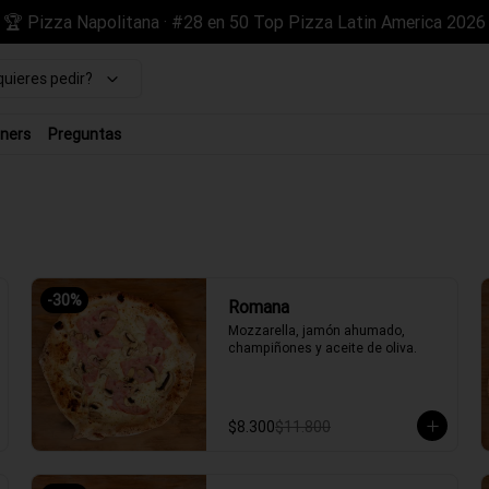
🏆 Pizza Napolitana · #28 en 50 Top Pizza Latin America 2026
uieres pedir?
ners
Preguntas
-
30
%
Romana
Mozzarella, jamón ahumado, 
champiñones y aceite de oliva.
$8.300
$11.800