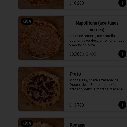
$10.200
-
20
%
Napolitana (aceitunas
verdes)
Salsa de tomate, mozzarella, 
aceitunas verdes, jamón ahumado 
y aceite de oliva.
$9.900
$12.400
Prato
Mozzarella, prieta artesanal de 
Osorno de la Pradera, merkén, 
orégano, cebolla morada, y aceite 
de oliva picante de la casa
$13.700
-
30
%
Romana