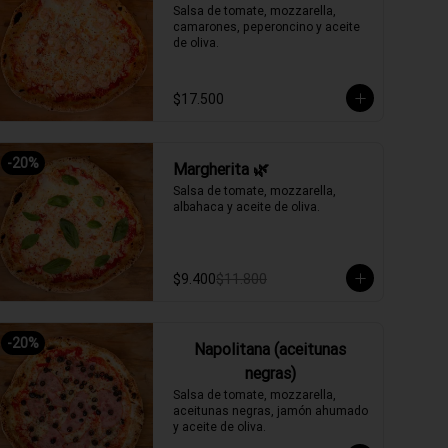
Salsa de tomate, mozzarella, 
camarones, peperoncino y aceite 
de oliva.
$17.500
-
20
%
Margherita 🌿
Salsa de tomate, mozzarella, 
albahaca y aceite de oliva.
$9.400
$11.800
-
20
%
Napolitana (aceitunas
negras)
Salsa de tomate, mozzarella, 
aceitunas negras, jamón ahumado 
y aceite de oliva.