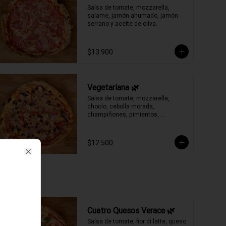
Salsa de tomate, mozzarella, 
salame, jamón ahumado, jamón 
serrano y aceite de oliva.
$13.900
Vegetariana 🌿
Salsa de tomate, mozzarella, 
choclo, cebolla morada, 
champiñones, pimientos, 
aceitunas negras y aceite de oliva.
$12.500
Close
Cuatro Quesos Verace 🌿
Salsa de tomate, fior di latte, queso 