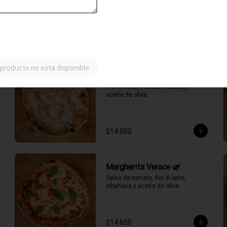
ahumado, choclo, cebolla morada, 
aceitunas negras y aceite de oliva.
$15.700
 producto no esta disponible
Fugazzeta Verace 🌿
Fior di latte, cebolla morada y 
aceite de oliva.
$14.500
Margherita Verace 🌿
Salsa de tomate, fior di latte, 
albahaca y aceite de oliva.
$14.600