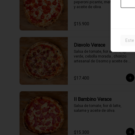
peperoni picante, merkén, orégano 
y aceite de oliva.
$15.900
Este
Diavolo Verace
Salsa de tomate, fior di latte, ají 
verde, cebolla morada , chorizo 
artesanal de Osorno y aceite de 
oliva picante de la casa.
$17.400
Il Bambino Verace
Salsa de tomate, fior di latte, 
salame y aceite de oliva.
$15.300