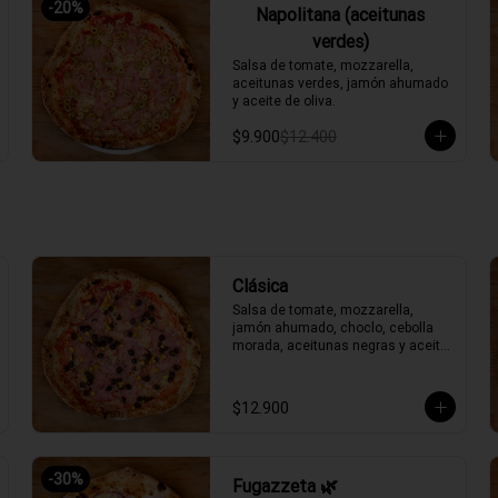
-
20
%
Napolitana (aceitunas
verdes)
Salsa de tomate, mozzarella, 
aceitunas verdes, jamón ahumado 
y aceite de oliva.
$9.900
$12.400
Clásica
Salsa de tomate, mozzarella, 
jamón ahumado, choclo, cebolla 
morada, aceitunas negras y aceite 
de oliva.
$12.900
-
30
%
Fugazzeta 🌿