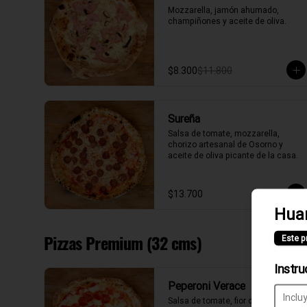
Mozzarella, jamón ahumado, 
champiñones y aceite de oliva.
$8.300
$11.800
Sureña
Salsa de tomate, mozzarella, 
chorizo artesanal de Osorno y 
aceite de oliva picante de la casa.
$13.700
Hua
Pizzas Premium (32 cms)
Este p
Instru
Peperoni Verace
Salsa de tomate, fior di latte, 