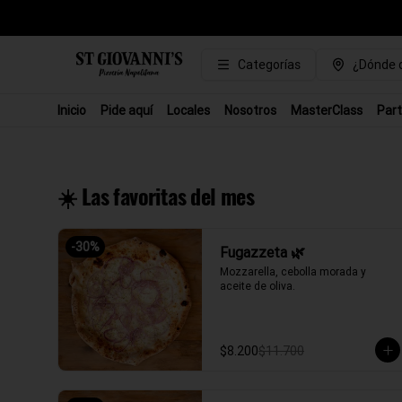
Categorías
¿Dónde q
Inicio
Pide aquí
Locales
Nosotros
MasterClass
Part
☀️ Las favoritas del mes
-
30
%
Fugazzeta 🌿
Mozzarella, cebolla morada y 
aceite de oliva.
$8.200
$11.700