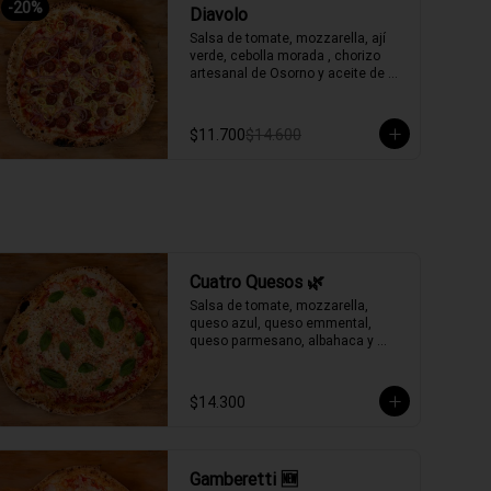
-
20
%
Diavolo
Salsa de tomate, mozzarella, ají 
verde, cebolla morada , chorizo 
artesanal de Osorno y aceite de 
oliva picante de la casa.
$11.700
$14.600
Cuatro Quesos 🌿
Salsa de tomate, mozzarella, 
queso azul, queso emmental, 
queso parmesano, albahaca y 
aceite de oliva.
$14.300
Gamberetti 🆕