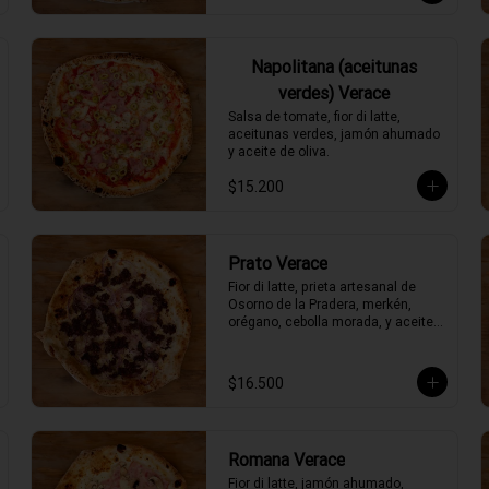
Napolitana (aceitunas
verdes) Verace
Salsa de tomate, fior di latte, 
aceitunas verdes, jamón ahumado 
y aceite de oliva.
$15.200
Prato Verace
Fior di latte, prieta artesanal de 
Osorno de la Pradera, merkén, 
orégano, cebolla morada, y aceite 
de oliva picante de la casa
$16.500
Romana Verace
Fior di latte, jamón ahumado, 