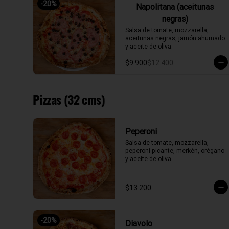
-
20
%
Napolitana (aceitunas
negras)
Salsa de tomate, mozzarella, 
aceitunas negras, jamón ahumado 
y aceite de oliva.
$9.900
$12.400
Pizzas (32 cms)
Peperoni
Salsa de tomate, mozzarella, 
peperoni picante, merkén, orégano 
y aceite de oliva.
$13.200
-
20
%
Diavolo