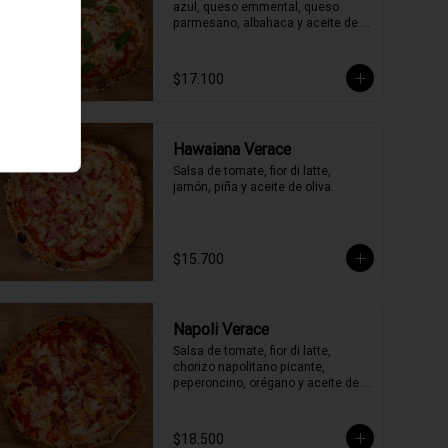
azul, queso emmental, queso 
parmesano, albahaca y aceite de 
oliva.
$17.100
Hawaiana Verace
Salsa de tomate, fior di latte, 
jamón, piña y aceite de oliva.
$15.700
Napoli Verace
Salsa de tomate, fior di latte, 
chorizo napolitano picante, 
peperoncino, orégano y aceite de 
oliva picante de la casa.
$18.500