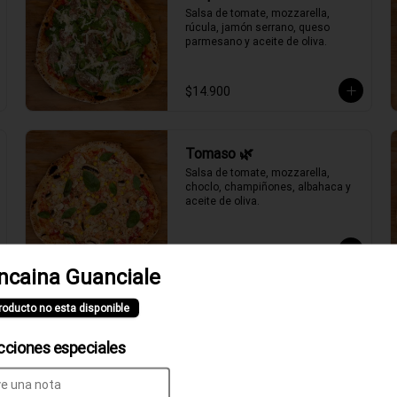
Salsa de tomate, mozzarella, 
rúcula, jamón serrano, queso 
parmesano y aceite de oliva.
$14.900
Tomaso 🌿
Salsa de tomate, mozzarella, 
choclo, champiñones, albahaca y 
aceite de oliva.
$11.900
ncaina Guanciale
roducto no esta disponible
cciones especiales
Clásica Verace
Salsa de tomate, fior di latte, jamón 