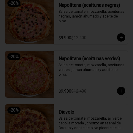
-
20
%
Napolitana (aceitunas negras)
Salsa de tomate, mozzarella, aceitunas 
negras, jamón ahumado y aceite de 
oliva.
$9.900
$12.400
-
20
%
Napolitana (aceitunas verdes)
Salsa de tomate, mozzarella, aceitunas 
verdes, jamón ahumado y aceite de 
oliva.
$9.900
$12.400
-
20
%
Diavolo
Salsa de tomate, mozzarella, ají verde, 
cebolla morada , chorizo artesanal de 
Osorno y aceite de oliva picante de la 
casa.