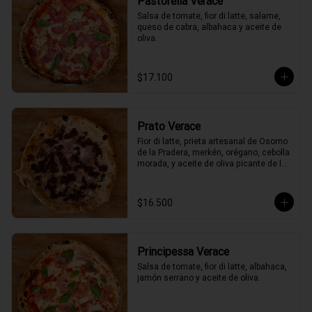
Pastorella Verace
Salsa de tomate, fior di latte, salame, 
queso de cabra, albahaca y aceite de 
oliva.
$17.100
Prato Verace
Fior di latte, prieta artesanal de Osorno 
de la Pradera, merkén, orégano, cebolla 
morada, y aceite de oliva picante de la 
casa
$16.500
Principessa Verace
Salsa de tomate, fior di latte, albahaca, 
jamón serrano y aceite de oliva.