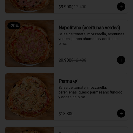
$9.900
$12.400
-
20
%
Napolitana (aceitunas verdes)
Salsa de tomate, mozzarella, aceitunas 
verdes, jamón ahumado y aceite de 
oliva.
$9.900
$12.400
Parma 🌿
Salsa de tomate, mozzarella, 
berenjenas  queso parmesano fundido 
y aceite de oliva.
$13.800