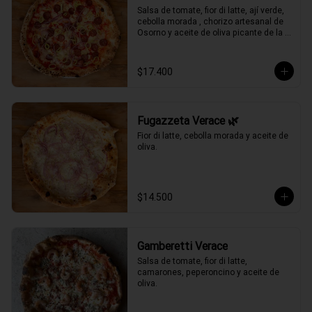
Salsa de tomate, fior di latte, ají verde, 
cebolla morada , chorizo artesanal de 
Osorno y aceite de oliva picante de la 
casa.
$17.400
Fugazzeta Verace 🌿
Fior di latte, cebolla morada y aceite de 
oliva.
$14.500
Gamberetti Verace
Salsa de tomate, fior di latte, 
camarones, peperoncino y aceite de 
oliva.