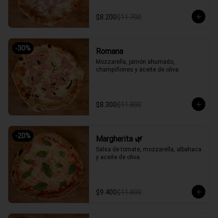
$8.200
$11.700
-
30
%
Romana
Mozzarella, jamón ahumado, 
champiñones y aceite de oliva.
$8.300
$11.800
-
20
%
Margherita 🌿
Salsa de tomate, mozzarella, albahaca 
y aceite de oliva.
$9.400
$11.800