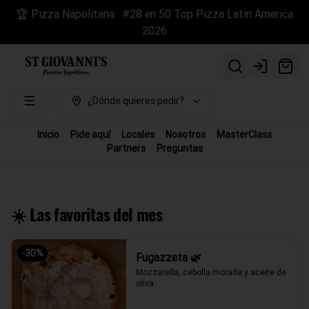
🏆 Pizza Napolitana · #28 en 50 Top Pizza Latin America
2026
Login
¿Dónde quieres pedir?
Inicio
Pide aquí
Locales
Nosotros
MasterClass
Partners
Preguntas
☀️ Las favoritas del mes
-
30
%
Fugazzeta 🌿
Mozzarella, cebolla morada y aceite de 
oliva.