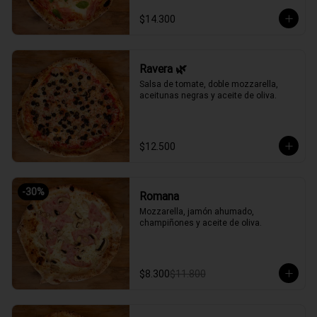
$14.300
Ravera 🌿
Salsa de tomate, doble mozzarella, 
aceitunas negras y aceite de oliva.
$12.500
-
30
%
Romana
Mozzarella, jamón ahumado, 
champiñones y aceite de oliva.
$8.300
$11.800