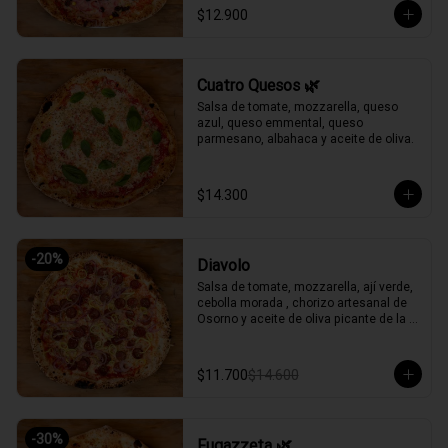
$12.900
Cuatro Quesos 🌿
Salsa de tomate, mozzarella, queso 
azul, queso emmental, queso 
parmesano, albahaca y aceite de oliva.
$14.300
-
20
%
Diavolo
Salsa de tomate, mozzarella, ají verde, 
cebolla morada , chorizo artesanal de 
Osorno y aceite de oliva picante de la 
casa.
$11.700
$14.600
-
30
%
Fugazzeta 🌿