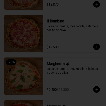
$12.870
Il Bambino
Salsa de tomate, mozzarella, salame y 
aceite de oliva.
$12.500
-
20
%
Margherita 🌿
Salsa de tomate, mozzarella, albahaca 
y aceite de oliva.
$9.400
$11.800