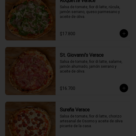
Roquette Verace
Salsa de tomate, fior di latte, rúcula, 
jamón serrano, queso parmesano y 
aceite de oliva.
$17.800
St. Giovanni's Verace
Salsa de tomate, fior di latte, salame, 
jamón ahumado, jamón serrano y 
aceite de oliva.
$16.700
Sureña Verace
Salsa de tomate, fior di latte, chorizo 
artesanal de Osorno y aceite de oliva 
picante de la casa.