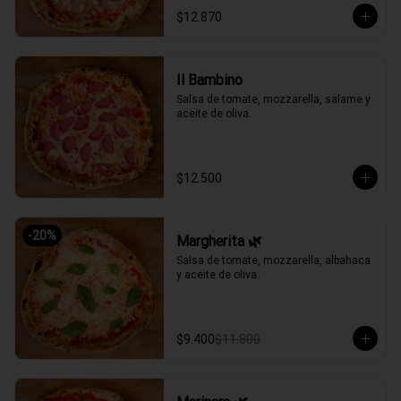
$12.870
Il Bambino
Salsa de tomate, mozzarella, salame y 
aceite de oliva.
$12.500
-
20
%
Margherita 🌿
Salsa de tomate, mozzarella, albahaca 
y aceite de oliva.
$9.400
$11.800