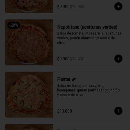
$9.900
$12.400
-
20
%
Napolitana (aceitunas verdes)
Salsa de tomate, mozzarella, aceitunas 
verdes, jamón ahumado y aceite de 
oliva.
$9.900
$12.400
Parma 🌿
Salsa de tomate, mozzarella, 
berenjenas  queso parmesano fundido 
y aceite de oliva.
$13.800