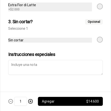
Fettuccine Rossa
Extra Fior di Latte
Pasta fresca con salsa boloñesa con 
+
$2.000
un toque de crema y queso parmesano 
acompañados de focaccia.
3. Sin cortar?
Opcional
Seleccione 1
$10.500
Sin cortar
Parmigiana de Berenjena
Lasagna de berenjenas con salsa 
Instrucciones especiales
rossa (tomates italianos triturados y un 
toque de crema) y queso parmesano.
$9.500
Ñoquis a la Rossa
Ñoquis con salsa boloñesa a la crema y 
queso parmesano acompañados de 
Agregar
$14.600
focaccia.