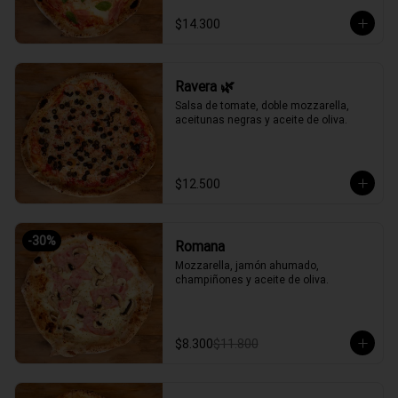
$14.300
Ravera 🌿
Salsa de tomate, doble mozzarella, 
aceitunas negras y aceite de oliva.
$12.500
-
30
%
Romana
Mozzarella, jamón ahumado, 
champiñones y aceite de oliva.
$8.300
$11.800