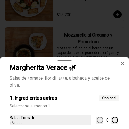
$15.200
Mozzarella al Orégano y
Pomodoro
Mozzarella fundida al horno con un 
toque de nuestro pomodoro, orégano y 
aceite de oliva acompañado de 
focaccia.
Margherita Verace 🌿
$9.100
Salsa de tomate, fior di latte, albahaca y aceite de
oliva.
Rucola
Ensalada de rúcula, tomates cherrys y 
1. Ingredientes extras
queso parmesano fresco acompañado 
Opcional
de focaccia.
Seleccione al menos 1
Salsa Tomate
$8.800
0
+
$1.000