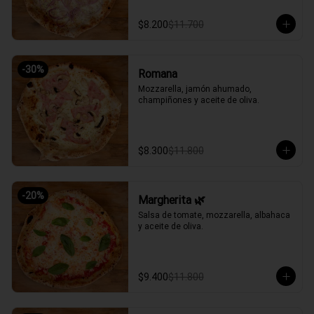
$8.200
$11.700
-
30
%
Romana
Mozzarella, jamón ahumado, 
champiñones y aceite de oliva.
$8.300
$11.800
-
20
%
Margherita 🌿
Salsa de tomate, mozzarella, albahaca 
y aceite de oliva.
$9.400
$11.800