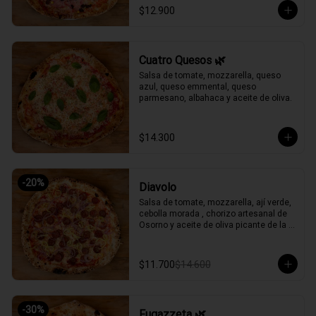
$12.900
Cuatro Quesos 🌿
Salsa de tomate, mozzarella, queso 
azul, queso emmental, queso 
parmesano, albahaca y aceite de oliva.
$14.300
-
20
%
Diavolo
Salsa de tomate, mozzarella, ají verde, 
cebolla morada , chorizo artesanal de 
Osorno y aceite de oliva picante de la 
casa.
$11.700
$14.600
-
30
%
Fugazzeta 🌿