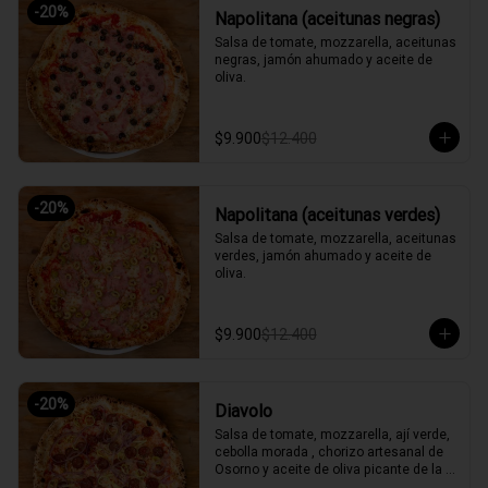
-
20
%
Napolitana (aceitunas negras)
Salsa de tomate, mozzarella, aceitunas 
negras, jamón ahumado y aceite de 
oliva.
$9.900
$12.400
-
20
%
Napolitana (aceitunas verdes)
Salsa de tomate, mozzarella, aceitunas 
verdes, jamón ahumado y aceite de 
oliva.
$9.900
$12.400
-
20
%
Diavolo
Salsa de tomate, mozzarella, ají verde, 
cebolla morada , chorizo artesanal de 
Osorno y aceite de oliva picante de la 
casa.