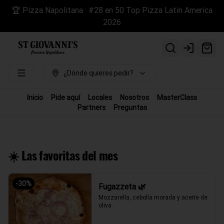
🏆 Pizza Napolitana · #28 en 50 Top Pizza Latin America
2026
Login
¿Dónde quieres pedir?
Inicio
Pide aquí
Locales
Nosotros
MasterClass
Partners
Preguntas
☀️ Las favoritas del mes
-
30
%
Fugazzeta 🌿
Mozzarella, cebolla morada y aceite de 
oliva.