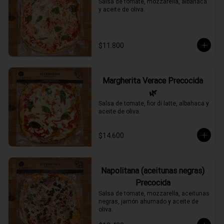
Salsa de tomate, mozzarella, albahaca 
y aceite de oliva.
$11.800
Margherita Verace Precocida
🌿
Salsa de tomate, fior di latte, albahaca y 
aceite de oliva.
$14.600
Napolitana (aceitunas negras)
Precocida
Salsa de tomate, mozzarella, aceitunas 
negras, jamón ahumado y aceite de 
oliva.