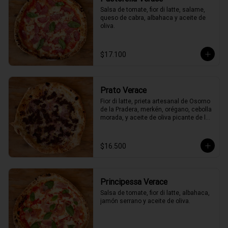
Salsa de tomate, fior di latte, salame, 
queso de cabra, albahaca y aceite de 
oliva.
$17.100
Prato Verace
Fior di latte, prieta artesanal de Osorno 
de la Pradera, merkén, orégano, cebolla 
morada, y aceite de oliva picante de la 
casa
$16.500
Principessa Verace
Salsa de tomate, fior di latte, albahaca, 
jamón serrano y aceite de oliva.