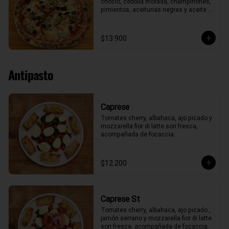
choclo, cebolla morada, champiñones, 
pimientos, aceitunas negras y aceite 
de oliva.
$13.900
Antipasto
Caprese
Tomates cherry, albahaca, ajo picado y 
mozzarella fior di latte sori fresca, 
acompañada de focaccia.
$12.200
Caprese St
Tomates cherry, albahaca, ajo picado , 
jamón serrano y mozzarella fior di latte 
sori fresca, acompañada de focaccia.