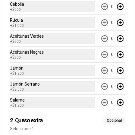
Cebolla
0
Pastas
+
$900
Rúcula
0
+
$1.000
Fettuccine Pesto
Aceitunas Verdes
Pasta fresca con salsa de pesto y 
0
queso parmesano, acompañado de 
+
$900
focaccia.
Aceitunas Negras
0
+
$900
$10.500
Jamón
0
+
$1.200
Fettuccine Pomodoro y
Jamón Serrano
0
+
$2.000
Albahaca
Pasta fresca con salsa pomodoro 
Salame
(tomates triturados italianos) , queso 
0
+
$1.200
parmesano y albahaca acompañados 
de focaccia.
$10.500
2. Queso extra
Opcional
Seleccione 1