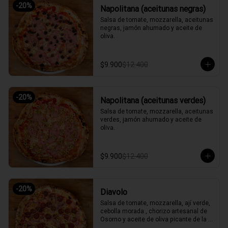
-
20
%
Napolitana (aceitunas negras)
Salsa de tomate, mozzarella, aceitunas 
negras, jamón ahumado y aceite de 
oliva.
$9.900
$12.400
-
20
%
Napolitana (aceitunas verdes)
Salsa de tomate, mozzarella, aceitunas 
verdes, jamón ahumado y aceite de 
oliva.
$9.900
$12.400
-
20
%
Diavolo
Salsa de tomate, mozzarella, ají verde, 
cebolla morada , chorizo artesanal de 
Osorno y aceite de oliva picante de la 
casa.