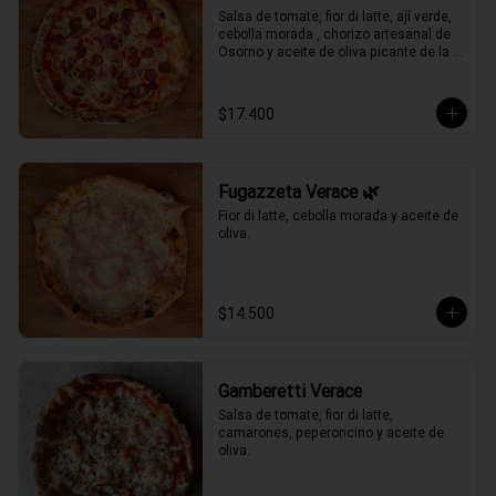
Salsa de tomate, fior di latte, ají verde, 
cebolla morada , chorizo artesanal de 
Osorno y aceite de oliva picante de la 
casa.
$17.400
Fugazzeta Verace 🌿
Fior di latte, cebolla morada y aceite de 
oliva.
$14.500
Gamberetti Verace
Salsa de tomate, fior di latte, 
camarones, peperoncino y aceite de 
oliva.