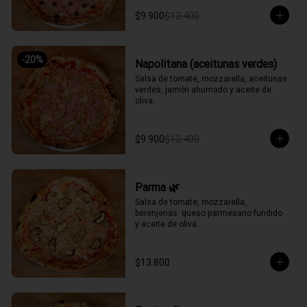
$9.900
$12.400
-
20
%
Napolitana (aceitunas verdes)
Salsa de tomate, mozzarella, aceitunas 
verdes, jamón ahumado y aceite de 
oliva.
$9.900
$12.400
Parma 🌿
Salsa de tomate, mozzarella, 
berenjenas  queso parmesano fundido 
y aceite de oliva.
$13.800