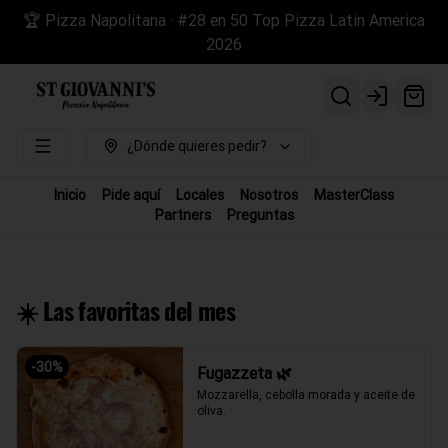
🏆 Pizza Napolitana · #28 en 50 Top Pizza Latin America
2026
Login
¿Dónde quieres pedir?
Inicio
Pide aquí
Locales
Nosotros
MasterClass
Partners
Preguntas
☀️ Las favoritas del mes
-
30
%
Fugazzeta 🌿
Mozzarella, cebolla morada y aceite de 
oliva.