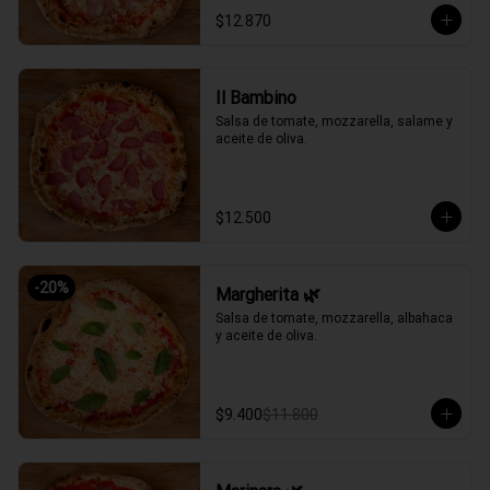
$12.870
Il Bambino
Salsa de tomate, mozzarella, salame y 
aceite de oliva.
$12.500
-
20
%
Margherita 🌿
Salsa de tomate, mozzarella, albahaca 
y aceite de oliva.
$9.400
$11.800