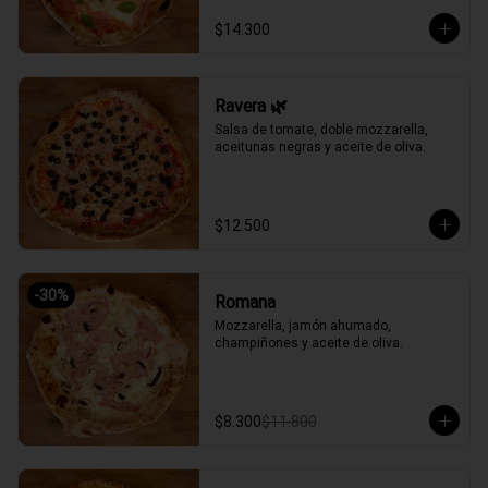
$14.300
Ravera 🌿
Salsa de tomate, doble mozzarella, 
aceitunas negras y aceite de oliva.
$12.500
-
30
%
Romana
Mozzarella, jamón ahumado, 
champiñones y aceite de oliva.
$8.300
$11.800