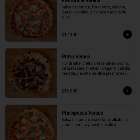
Pastorella Verace
Salsa de tomate, fior di latte, salame, 
queso de cabra, albahaca y aceite de 
oliva.
$17.100
Prato Verace
Fior di latte, prieta artesanal de Osorno 
de la Pradera, merkén, orégano, cebolla 
morada, y aceite de oliva picante de la 
casa
$16.500
Principessa Verace
Salsa de tomate, fior di latte, albahaca, 
jamón serrano y aceite de oliva.