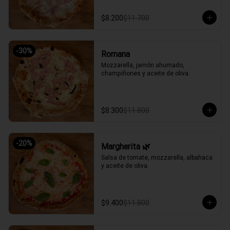
$8.200
$11.700
-
30
%
Romana
Mozzarella, jamón ahumado, 
champiñones y aceite de oliva.
$8.300
$11.800
-
20
%
Margherita 🌿
Salsa de tomate, mozzarella, albahaca 
y aceite de oliva.
$9.400
$11.800