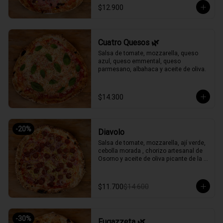
$12.900
Cuatro Quesos 🌿
Salsa de tomate, mozzarella, queso 
azul, queso emmental, queso 
parmesano, albahaca y aceite de oliva.
$14.300
-
20
%
Diavolo
Salsa de tomate, mozzarella, ají verde, 
cebolla morada , chorizo artesanal de 
Osorno y aceite de oliva picante de la 
casa.
$11.700
$14.600
-
30
%
Fugazzeta 🌿