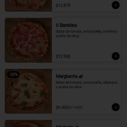
$12.870
Il Bambino
Salsa de tomate, mozzarella, salame y 
aceite de oliva.
$12.500
-
20
%
Margherita 🌿
Salsa de tomate, mozzarella, albahaca 
y aceite de oliva.
$9.400
$11.800