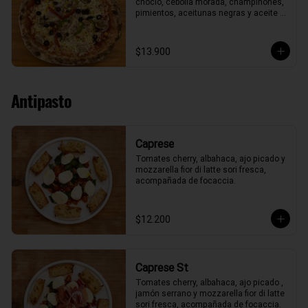
choclo, cebolla morada, champiñones, 
pimientos, aceitunas negras y aceite 
de oliva.
$13.900
Antipasto
Caprese
Tomates cherry, albahaca, ajo picado y 
mozzarella fior di latte sori fresca, 
acompañada de focaccia.
$12.200
Caprese St
Tomates cherry, albahaca, ajo picado , 
jamón serrano y mozzarella fior di latte 
sori fresca, acompañada de focaccia.