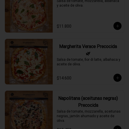
Salsa de tomate, mozzarella, albahaca 
y aceite de oliva.
$11.800
Margherita Verace Precocida
🌿
Salsa de tomate, fior di latte, albahaca y 
aceite de oliva.
$14.600
Napolitana (aceitunas negras)
Precocida
Salsa de tomate, mozzarella, aceitunas 
negras, jamón ahumado y aceite de 
oliva.