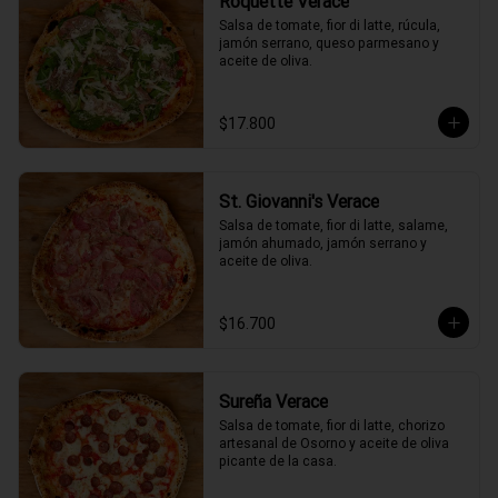
Roquette Verace
Salsa de tomate, fior di latte, rúcula, 
jamón serrano, queso parmesano y 
aceite de oliva.
$17.800
St. Giovanni's Verace
Salsa de tomate, fior di latte, salame, 
jamón ahumado, jamón serrano y 
aceite de oliva.
$16.700
Sureña Verace
Salsa de tomate, fior di latte, chorizo 
artesanal de Osorno y aceite de oliva 
picante de la casa.