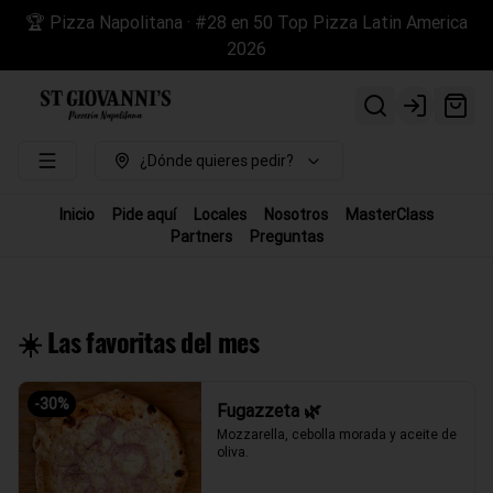
🏆 Pizza Napolitana · #28 en 50 Top Pizza Latin America
2026
Login
¿Dónde quieres pedir?
Inicio
Pide aquí
Locales
Nosotros
MasterClass
Partners
Preguntas
☀️ Las favoritas del mes
-
30
%
Fugazzeta 🌿
Mozzarella, cebolla morada y aceite de 
oliva.