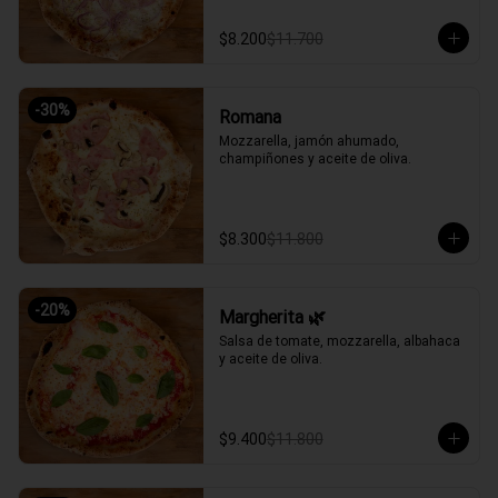
$8.200
$11.700
-
30
%
Romana
Mozzarella, jamón ahumado, 
champiñones y aceite de oliva.
$8.300
$11.800
-
20
%
Margherita 🌿
Salsa de tomate, mozzarella, albahaca 
y aceite de oliva.
$9.400
$11.800