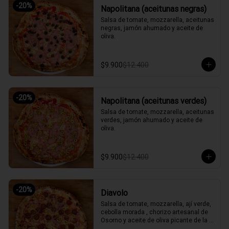
-
20
%
Napolitana (aceitunas negras)
Salsa de tomate, mozzarella, aceitunas 
negras, jamón ahumado y aceite de 
oliva.
$9.900
$12.400
-
20
%
Napolitana (aceitunas verdes)
Salsa de tomate, mozzarella, aceitunas 
verdes, jamón ahumado y aceite de 
oliva.
$9.900
$12.400
-
20
%
Diavolo
Salsa de tomate, mozzarella, ají verde, 
cebolla morada , chorizo artesanal de 
Osorno y aceite de oliva picante de la 
casa.