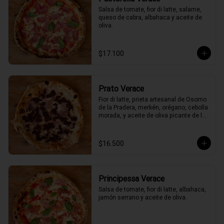
Salsa de tomate, fior di latte, salame, 
queso de cabra, albahaca y aceite de 
oliva.
$17.100
Prato Verace
Fior di latte, prieta artesanal de Osorno 
de la Pradera, merkén, orégano, cebolla 
morada, y aceite de oliva picante de la 
casa
$16.500
Principessa Verace
Salsa de tomate, fior di latte, albahaca, 
jamón serrano y aceite de oliva.