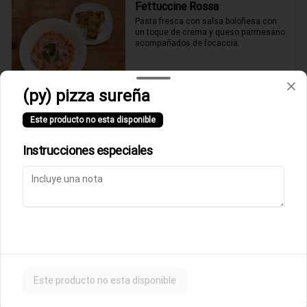
Fettuccine Rossa
Pasta fresca con salsa boloñesa con 
un toque de crema y queso parmesano 
acompañados de focaccia.
$10.500
(py) pizza sureña
Este producto no esta disponible
Parmigiana de Berenjena
Lasagna de berenjenas con salsa 
Instrucciones especiales
rossa (tomates italianos triturados y un 
toque de crema) y queso parmesano.
$9.500
Ñoquis a la Rossa
Ñoquis con salsa boloñesa a la crema y 
queso parmesano acompañados de 
Este producto no esta disponible
focaccia.