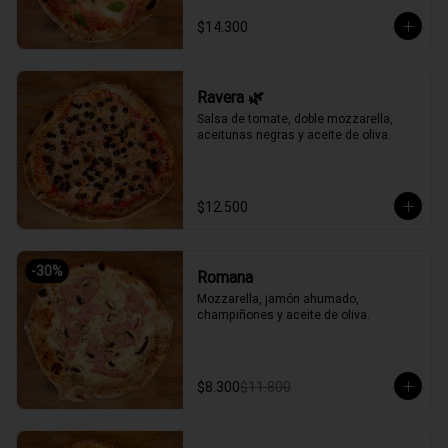
$14.300
Ravera 🌿
Salsa de tomate, doble mozzarella, 
aceitunas negras y aceite de oliva.
$12.500
-
30
%
Romana
Mozzarella, jamón ahumado, 
champiñones y aceite de oliva.
$8.300
$11.800