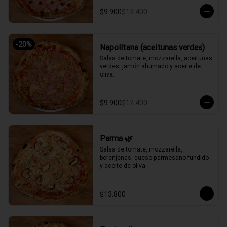
$9.900
$12.400
-
20
%
Napolitana (aceitunas verdes)
Salsa de tomate, mozzarella, aceitunas 
verdes, jamón ahumado y aceite de 
oliva.
$9.900
$12.400
Parma 🌿
Salsa de tomate, mozzarella, 
berenjenas  queso parmesano fundido 
y aceite de oliva.
$13.800