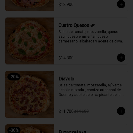
$12.900
Cuatro Quesos 🌿
Salsa de tomate, mozzarella, queso 
azul, queso emmental, queso 
parmesano, albahaca y aceite de oliva.
$14.300
-
20
%
Diavolo
Salsa de tomate, mozzarella, ají verde, 
cebolla morada , chorizo artesanal de 
Osorno y aceite de oliva picante de la 
casa.
$11.700
$14.600
-
30
%
Fugazzeta 🌿