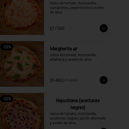
Salsa de tomate, mozzarella, 
camarones, peperoncino y aceite 
de oliva.
$17.500
-
20
%
Margherita 🌿
Salsa de tomate, mozzarella, 
albahaca y aceite de oliva.
$9.400
$11.800
-
20
%
Napolitana (aceitunas
negras)
Salsa de tomate, mozzarella, 
aceitunas negras, jamón ahumado 
y aceite de oliva.