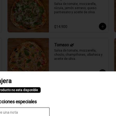
Salsa de tomate, mozzarella, 
rúcula, jamón serrano, queso 
parmesano y aceite de oliva.
$14.900
Tomaso 🌿
Salsa de tomate, mozzarella, 
choclo, champiñones, albahaca y 
aceite de oliva.
$11.900
jera
roducto no esta disponible
cciones especiales
Clásica Verace
Salsa de tomate, fior di latte, jamón 