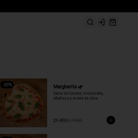
Login
-
20
%
Margherita 🌿
Salsa de tomate, mozzarella, 
albahaca y aceite de oliva.
$9.400
$11.800