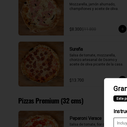
Mozzarella, jamón ahumado, 
champiñones y aceite de oliva.
$8.300
$11.800
Sureña
Salsa de tomate, mozzarella, 
chorizo artesanal de Osorno y 
aceite de oliva picante de la casa.
$13.700
Gran
Pizzas Premium (32 cms)
Este p
Instru
Peperoni Verace
Salsa de tomate, fior di latte, 