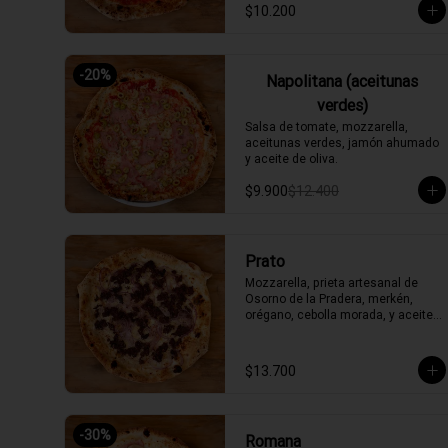
$10.200
-
20
%
Napolitana (aceitunas
verdes)
Salsa de tomate, mozzarella, 
aceitunas verdes, jamón ahumado 
y aceite de oliva.
$9.900
$12.400
Prato
Mozzarella, prieta artesanal de 
Osorno de la Pradera, merkén, 
orégano, cebolla morada, y aceite 
de oliva picante de la casa
$13.700
-
30
%
Romana