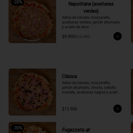
-
20
%
Napolitana (aceitunas
verdes)
Salsa de tomate, mozzarella, 
aceitunas verdes, jamón ahumado 
y aceite de oliva.
$9.900
$12.400
Clásica
Salsa de tomate, mozzarella, 
jamón ahumado, choclo, cebolla 
morada, aceitunas negras y aceite 
de oliva.
$12.900
-
30
%
Fugazzeta 🌿