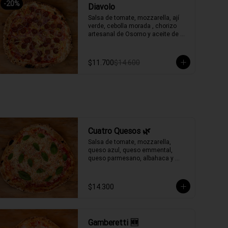
-
20
%
Diavolo
Salsa de tomate, mozzarella, ají 
verde, cebolla morada , chorizo 
artesanal de Osorno y aceite de 
oliva picante de la casa.
$11.700
$14.600
Cuatro Quesos 🌿
Salsa de tomate, mozzarella, 
queso azul, queso emmental, 
queso parmesano, albahaca y 
aceite de oliva.
$14.300
Gamberetti 🆕