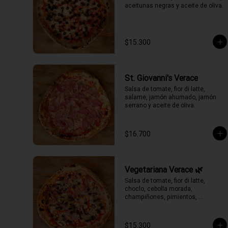
aceitunas negras y aceite de oliva.
$15.300
St. Giovanni's Verace
Salsa de tomate, fior di latte, 
salame, jamón ahumado, jamón 
serrano y aceite de oliva.
$16.700
Vegetariana Verace 🌿
Salsa de tomate, fior di latte, 
choclo, cebolla morada, 
champiñones, pimientos, 
aceitunas negras y aceite de oliva.
$15.300