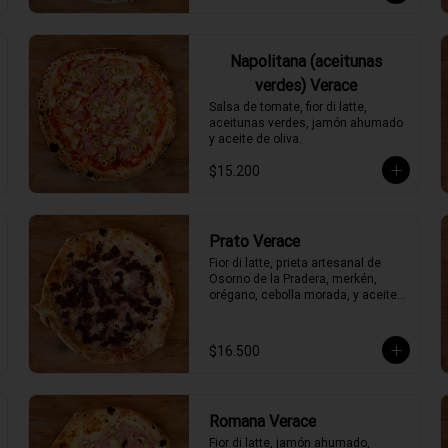
Napolitana (aceitunas
verdes) Verace
Salsa de tomate, fior di latte, 
aceitunas verdes, jamón ahumado 
y aceite de oliva.
$15.200
Prato Verace
Fior di latte, prieta artesanal de 
Osorno de la Pradera, merkén, 
orégano, cebolla morada, y aceite 
de oliva picante de la casa
$16.500
Romana Verace
Fior di latte, jamón ahumado, 