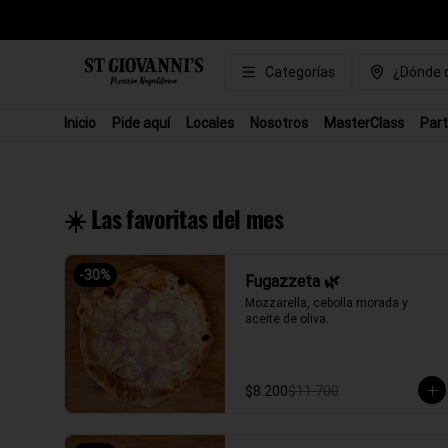
Categorías
¿Dónde q
Inicio
Pide aquí
Locales
Nosotros
MasterClass
Part
☀️ Las favoritas del mes
-
30
%
Fugazzeta 🌿
Mozzarella, cebolla morada y 
aceite de oliva.
$8.200
$11.700