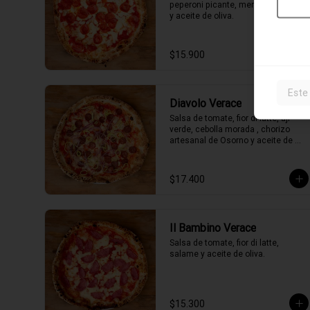
peperoni picante, merkén, orégano 
y aceite de oliva.
$15.900
Este
Diavolo Verace
Salsa de tomate, fior di latte, ají 
verde, cebolla morada , chorizo 
artesanal de Osorno y aceite de 
oliva picante de la casa.
$17.400
Il Bambino Verace
Salsa de tomate, fior di latte, 
salame y aceite de oliva.
$15.300