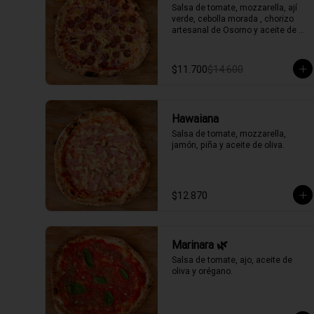
Salsa de tomate, mozzarella, ají 
verde, cebolla morada , chorizo 
artesanal de Osorno y aceite de 
oliva picante de la casa.
$11.700
$14.600
Hawaiana
Salsa de tomate, mozzarella, 
jamón, piña y aceite de oliva.
$12.870
Marinara 🌿
Salsa de tomate, ajo, aceite de 
oliva y orégano.