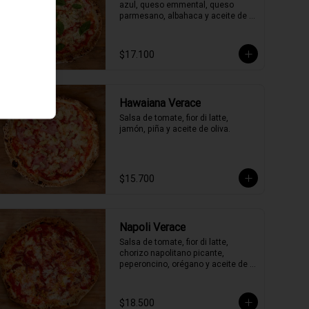
azul, queso emmental, queso 
parmesano, albahaca y aceite de 
oliva.
$17.100
Hawaiana Verace
Salsa de tomate, fior di latte, 
jamón, piña y aceite de oliva.
$15.700
Napoli Verace
Salsa de tomate, fior di latte, 
chorizo napolitano picante, 
peperoncino, orégano y aceite de 
oliva picante de la casa.
$18.500