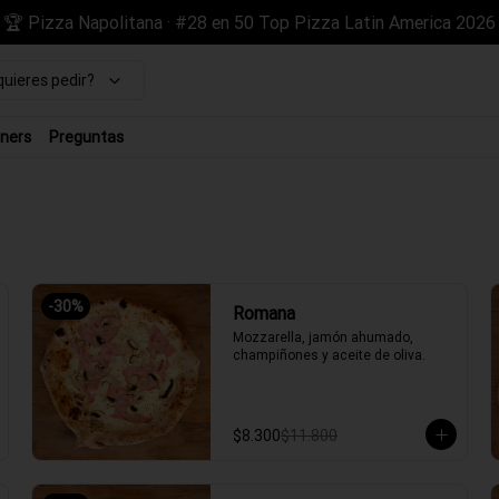
🏆 Pizza Napolitana · #28 en 50 Top Pizza Latin America 2026
uieres pedir?
ners
Preguntas
-
30
%
Romana
Mozzarella, jamón ahumado, 
champiñones y aceite de oliva.
$8.300
$11.800