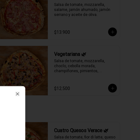
Salsa de tomate, mozzarella, 
salame, jamón ahumado, jamón 
serrano y aceite de oliva.
$13.900
Vegetariana 🌿
Salsa de tomate, mozzarella, 
choclo, cebolla morada, 
champiñones, pimientos, 
aceitunas negras y aceite de oliva.
$12.500
Close
Cuatro Quesos Verace 🌿
Salsa de tomate, fior di latte, queso 