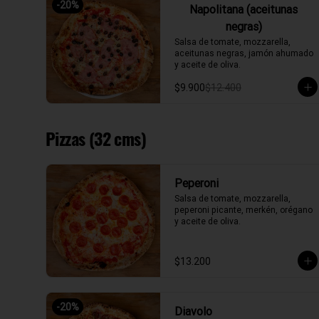
-
20
%
Napolitana (aceitunas
negras)
Salsa de tomate, mozzarella, 
aceitunas negras, jamón ahumado 
y aceite de oliva.
$9.900
$12.400
Pizzas (32 cms)
Peperoni
Salsa de tomate, mozzarella, 
peperoni picante, merkén, orégano 
y aceite de oliva.
$13.200
-
20
%
Diavolo