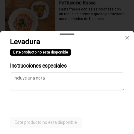
Fettuccine Rossa
Pasta fresca con salsa boloñesa con 
un toque de crema y queso parmesano 
acompañados de focaccia.
$10.500
Levadura
Este producto no esta disponible
Parmigiana de Berenjena
Lasagna de berenjenas con salsa 
Instrucciones especiales
rossa (tomates italianos triturados y un 
toque de crema) y queso parmesano.
$9.500
Ñoquis a la Rossa
Ñoquis con salsa boloñesa a la crema y 
queso parmesano acompañados de 
Este producto no esta disponible
focaccia.