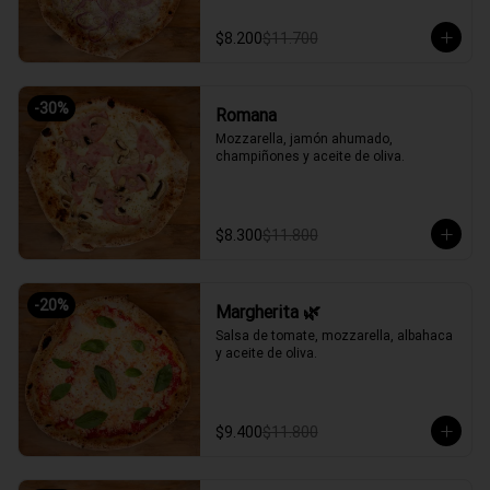
$8.200
$11.700
-
30
%
Romana
Mozzarella, jamón ahumado, 
champiñones y aceite de oliva.
$8.300
$11.800
-
20
%
Margherita 🌿
Salsa de tomate, mozzarella, albahaca 
y aceite de oliva.
$9.400
$11.800