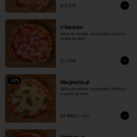
$12.870
Il Bambino
Salsa de tomate, mozzarella, salame y 
aceite de oliva.
$12.500
-
20
%
Margherita 🌿
Salsa de tomate, mozzarella, albahaca 
y aceite de oliva.
$9.400
$11.800