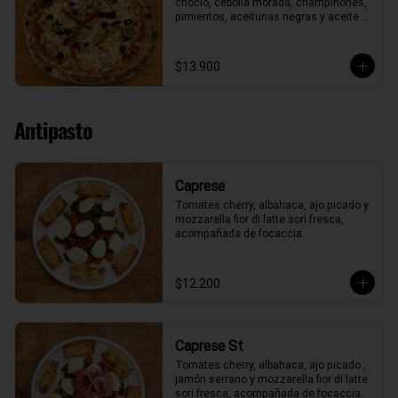
choclo, cebolla morada, champiñones, 
pimientos, aceitunas negras y aceite 
de oliva.
$13.900
Antipasto
Caprese
Tomates cherry, albahaca, ajo picado y 
mozzarella fior di latte sori fresca, 
acompañada de focaccia.
$12.200
Caprese St
Tomates cherry, albahaca, ajo picado , 
jamón serrano y mozzarella fior di latte 
sori fresca, acompañada de focaccia.