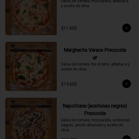
Salsa de tomate, mozzarella, albahaca 
y aceite de oliva.
$11.800
Margherita Verace Precocida
🌿
Salsa de tomate, fior di latte, albahaca y 
aceite de oliva.
$14.600
Napolitana (aceitunas negras)
Precocida
Salsa de tomate, mozzarella, aceitunas 
negras, jamón ahumado y aceite de 
oliva.