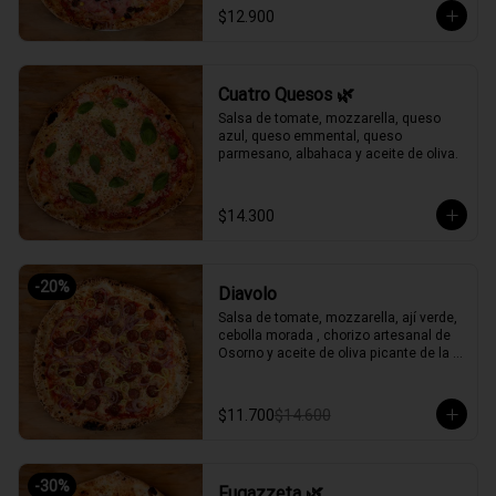
$12.900
Cuatro Quesos 🌿
Salsa de tomate, mozzarella, queso 
azul, queso emmental, queso 
parmesano, albahaca y aceite de oliva.
$14.300
-
20
%
Diavolo
Salsa de tomate, mozzarella, ají verde, 
cebolla morada , chorizo artesanal de 
Osorno y aceite de oliva picante de la 
casa.
$11.700
$14.600
-
30
%
Fugazzeta 🌿