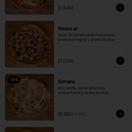
$14.300
Ravera 🌿
Salsa de tomate, doble mozzarella, 
aceitunas negras y aceite de oliva.
$12.500
-
30
%
Romana
Mozzarella, jamón ahumado, 
champiñones y aceite de oliva.
$8.300
$11.800