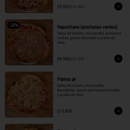
$9.900
$12.400
-
20
%
Napolitana (aceitunas verdes)
Salsa de tomate, mozzarella, aceitunas 
verdes, jamón ahumado y aceite de 
oliva.
$9.900
$12.400
Parma 🌿
Salsa de tomate, mozzarella, 
berenjenas  queso parmesano fundido 
y aceite de oliva.
$13.800