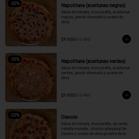
-
20
%
Napolitana (aceitunas negras)
Salsa de tomate, mozzarella, aceitunas 
negras, jamón ahumado y aceite de 
oliva.
$9.900
$12.400
-
20
%
Napolitana (aceitunas verdes)
Salsa de tomate, mozzarella, aceitunas 
verdes, jamón ahumado y aceite de 
oliva.
$9.900
$12.400
-
20
%
Diavolo
Salsa de tomate, mozzarella, ají verde, 
cebolla morada , chorizo artesanal de 
Osorno y aceite de oliva picante de la 
casa.