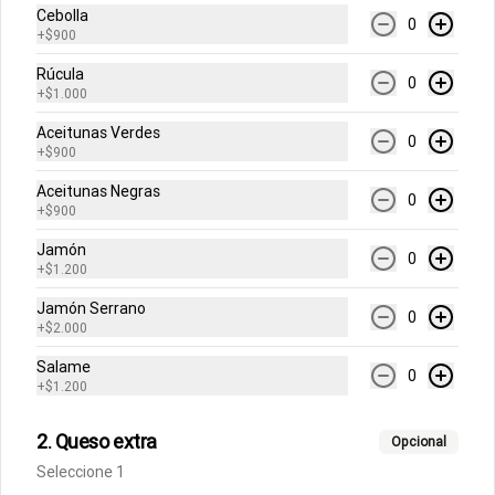
Cebolla
0
Pastas
+
$900
Rúcula
0
+
$1.000
Fettuccine Pesto
Aceitunas Verdes
Pasta fresca con salsa de pesto y 
0
queso parmesano, acompañado de 
+
$900
focaccia.
Aceitunas Negras
0
+
$900
$10.500
Jamón
0
+
$1.200
Fettuccine Pomodoro y
Jamón Serrano
0
+
$2.000
Albahaca
Pasta fresca con salsa pomodoro 
Salame
(tomates triturados italianos) , queso 
0
+
$1.200
parmesano y albahaca acompañados 
de focaccia.
$10.500
2. Queso extra
Opcional
Seleccione 1