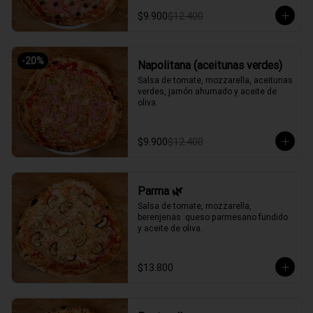
$9.900
$12.400
-
20
%
Napolitana (aceitunas verdes)
Salsa de tomate, mozzarella, aceitunas 
verdes, jamón ahumado y aceite de 
oliva.
$9.900
$12.400
Parma 🌿
Salsa de tomate, mozzarella, 
berenjenas  queso parmesano fundido 
y aceite de oliva.
$13.800