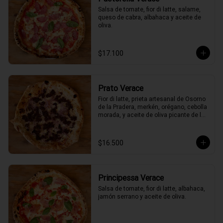
Salsa de tomate, fior di latte, salame, 
queso de cabra, albahaca y aceite de 
oliva.
$17.100
Prato Verace
Fior di latte, prieta artesanal de Osorno 
de la Pradera, merkén, orégano, cebolla 
morada, y aceite de oliva picante de la 
casa
$16.500
Principessa Verace
Salsa de tomate, fior di latte, albahaca, 
jamón serrano y aceite de oliva.