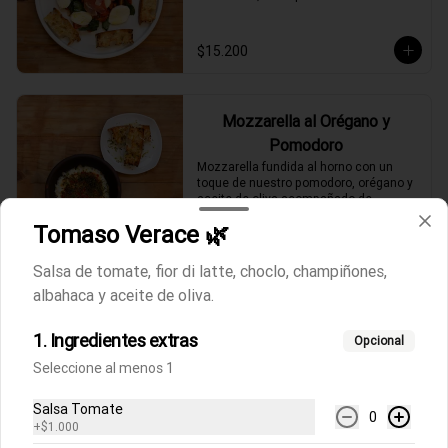
$15.200
Mozzarella al Orégano y
Pomodoro
Mozzarella fundida al horno con un 
toque de nuestro pomodoro, orégano y 
aceite de oliva acompañado de 
focaccia.
Tomaso Verace 🌿
$9.100
Salsa de tomate, fior di latte, choclo, champiñones,
albahaca y aceite de oliva.
Rucola
Ensalada de rúcula, tomates cherrys y 
1. Ingredientes extras
queso parmesano fresco acompañado 
Opcional
de focaccia.
Seleccione al menos 1
Salsa Tomate
$8.800
0
+
$1.000