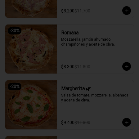
$8.200
$11.700
-
30
%
Romana
Mozzarella, jamón ahumado, 
champiñones y aceite de oliva.
$8.300
$11.800
-
20
%
Margherita 🌿
Salsa de tomate, mozzarella, albahaca 
y aceite de oliva.
$9.400
$11.800