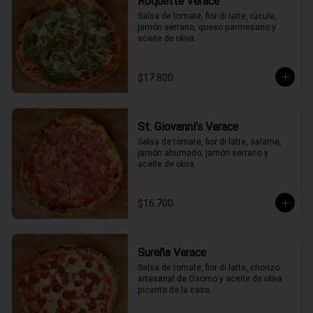
Roquette Verace
Salsa de tomate, fior di latte, rúcula, 
jamón serrano, queso parmesano y 
aceite de oliva.
$17.800
St. Giovanni's Verace
Salsa de tomate, fior di latte, salame, 
jamón ahumado, jamón serrano y 
aceite de oliva.
$16.700
Sureña Verace
Salsa de tomate, fior di latte, chorizo 
artesanal de Osorno y aceite de oliva 
picante de la casa.