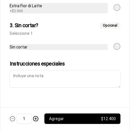
Fettuccine Rossa
Extra Fior di Latte
Pasta fresca con salsa boloñesa con 
+
$2.000
un toque de crema y queso parmesano 
acompañados de focaccia.
3. Sin cortar?
Opcional
Seleccione 1
$10.500
Sin cortar
Parmigiana de Berenjena
Lasagna de berenjenas con salsa 
Instrucciones especiales
rossa (tomates italianos triturados y un 
toque de crema) y queso parmesano.
$9.500
Ñoquis a la Rossa
Ñoquis con salsa boloñesa a la crema y 
queso parmesano acompañados de 
Agregar
$12.400
focaccia.