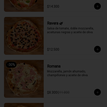
$14.300
Ravera 🌿
Salsa de tomate, doble mozzarella, 
aceitunas negras y aceite de oliva.
$12.500
-
30
%
Romana
Mozzarella, jamón ahumado, 
champiñones y aceite de oliva.
$8.300
$11.800