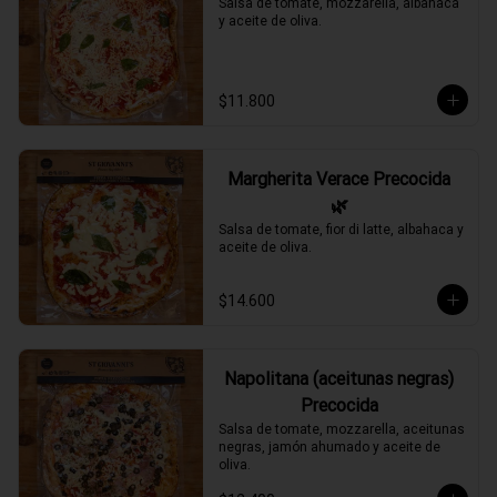
Salsa de tomate, mozzarella, albahaca 
y aceite de oliva.
$11.800
Margherita Verace Precocida
🌿
Salsa de tomate, fior di latte, albahaca y 
aceite de oliva.
$14.600
Napolitana (aceitunas negras)
Precocida
Salsa de tomate, mozzarella, aceitunas 
negras, jamón ahumado y aceite de 
oliva.