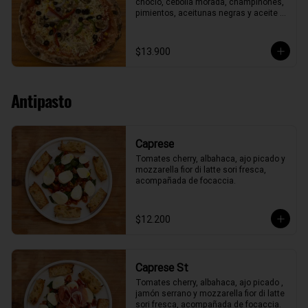
choclo, cebolla morada, champiñones, 
pimientos, aceitunas negras y aceite 
de oliva.
$13.900
Antipasto
Caprese
Tomates cherry, albahaca, ajo picado y 
mozzarella fior di latte sori fresca, 
acompañada de focaccia.
$12.200
Caprese St
Tomates cherry, albahaca, ajo picado , 
jamón serrano y mozzarella fior di latte 
sori fresca, acompañada de focaccia.