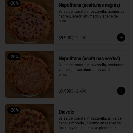
-
20
%
Napolitana (aceitunas negras)
Salsa de tomate, mozzarella, aceitunas 
negras, jamón ahumado y aceite de 
oliva.
$9.900
$12.400
-
20
%
Napolitana (aceitunas verdes)
Salsa de tomate, mozzarella, aceitunas 
verdes, jamón ahumado y aceite de 
oliva.
$9.900
$12.400
-
20
%
Diavolo
Salsa de tomate, mozzarella, ají verde, 
cebolla morada , chorizo artesanal de 
Osorno y aceite de oliva picante de la 
casa.