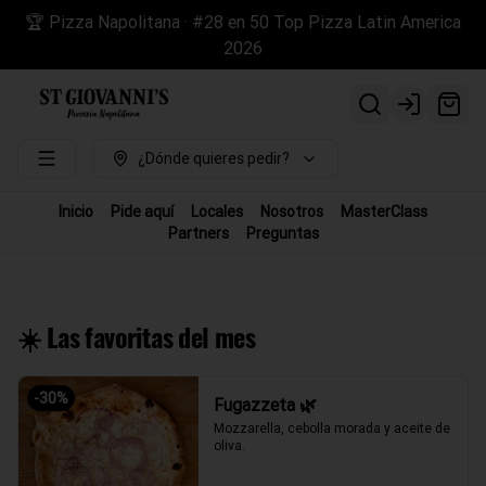
🏆 Pizza Napolitana · #28 en 50 Top Pizza Latin America
2026
Login
¿Dónde quieres pedir?
Inicio
Pide aquí
Locales
Nosotros
MasterClass
Partners
Preguntas
☀️ Las favoritas del mes
-
30
%
Fugazzeta 🌿
Mozzarella, cebolla morada y aceite de 
oliva.