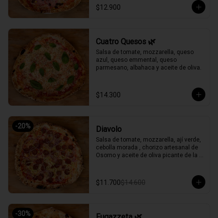
$12.900
Cuatro Quesos 🌿
Salsa de tomate, mozzarella, queso 
azul, queso emmental, queso 
parmesano, albahaca y aceite de oliva.
$14.300
-
20
%
Diavolo
Salsa de tomate, mozzarella, ají verde, 
cebolla morada , chorizo artesanal de 
Osorno y aceite de oliva picante de la 
casa.
$11.700
$14.600
-
30
%
Fugazzeta 🌿