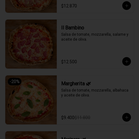
$12.870
Il Bambino
Salsa de tomate, mozzarella, salame y 
aceite de oliva.
$12.500
-
20
%
Margherita 🌿
Salsa de tomate, mozzarella, albahaca 
y aceite de oliva.
$9.400
$11.800