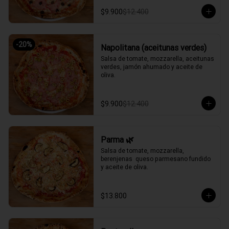
$9.900
$12.400
-
20
%
Napolitana (aceitunas verdes)
Salsa de tomate, mozzarella, aceitunas 
verdes, jamón ahumado y aceite de 
oliva.
$9.900
$12.400
Parma 🌿
Salsa de tomate, mozzarella, 
berenjenas  queso parmesano fundido 
y aceite de oliva.
$13.800