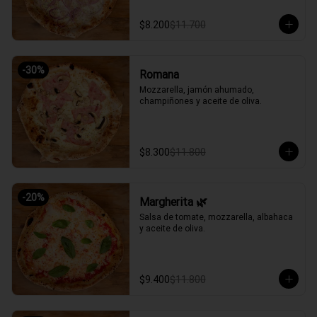
$8.200
$11.700
-
30
%
Romana
Mozzarella, jamón ahumado, 
champiñones y aceite de oliva.
$8.300
$11.800
-
20
%
Margherita 🌿
Salsa de tomate, mozzarella, albahaca 
y aceite de oliva.
$9.400
$11.800