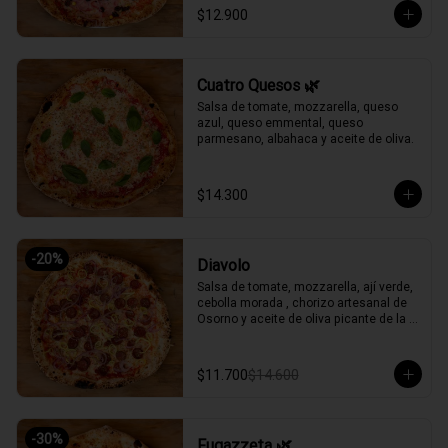
$12.900
Cuatro Quesos 🌿
Salsa de tomate, mozzarella, queso 
azul, queso emmental, queso 
parmesano, albahaca y aceite de oliva.
$14.300
-
20
%
Diavolo
Salsa de tomate, mozzarella, ají verde, 
cebolla morada , chorizo artesanal de 
Osorno y aceite de oliva picante de la 
casa.
$11.700
$14.600
-
30
%
Fugazzeta 🌿