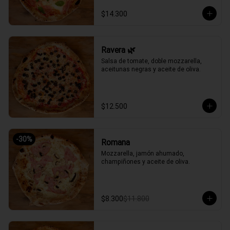
$14.300
Ravera 🌿
Salsa de tomate, doble mozzarella, 
aceitunas negras y aceite de oliva.
$12.500
-
30
%
Romana
Mozzarella, jamón ahumado, 
champiñones y aceite de oliva.
$8.300
$11.800