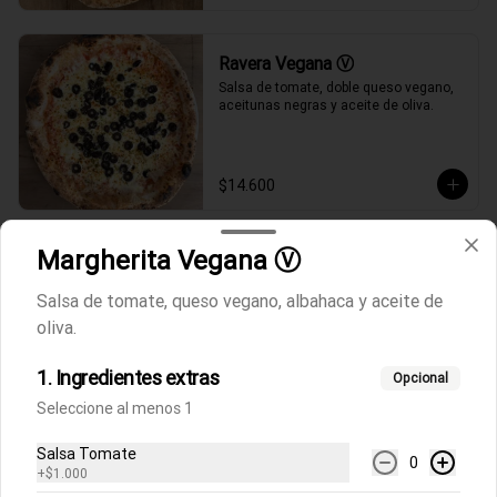
Ravera Vegana Ⓥ
Salsa de tomate, doble queso vegano, 
aceitunas negras y aceite de oliva.
$14.600
Margherita Vegana Ⓥ
Tomaso Vegana Ⓥ
Salsa de tomate, queso vegano, 
Salsa de tomate, queso vegano, albahaca y aceite de
choclo, champiñones, albahaca y 
aceite de oliva.
oliva.
1. Ingredientes extras
Opcional
$12.800
Seleccione al menos 1
Salsa Tomate
Vegetariana Vegana Ⓥ
0
+
$1.000
Salsa de tomate, queso vegano, 