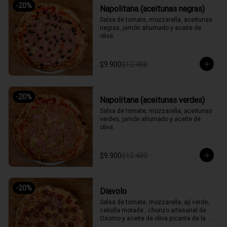
-
20
%
Napolitana (aceitunas negras)
Salsa de tomate, mozzarella, aceitunas 
negras, jamón ahumado y aceite de 
oliva.
$9.900
$12.400
-
20
%
Napolitana (aceitunas verdes)
Salsa de tomate, mozzarella, aceitunas 
verdes, jamón ahumado y aceite de 
oliva.
$9.900
$12.400
-
20
%
Diavolo
Salsa de tomate, mozzarella, ají verde, 
cebolla morada , chorizo artesanal de 
Osorno y aceite de oliva picante de la 
casa.