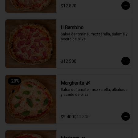
$12.870
Il Bambino
Salsa de tomate, mozzarella, salame y 
aceite de oliva.
$12.500
-
20
%
Margherita 🌿
Salsa de tomate, mozzarella, albahaca 
y aceite de oliva.
$9.400
$11.800