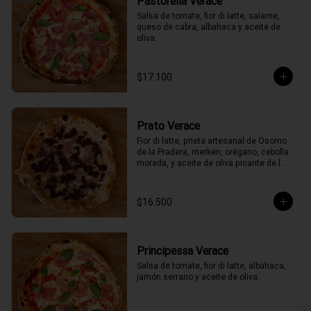
Pastorella Verace
Salsa de tomate, fior di latte, salame, 
queso de cabra, albahaca y aceite de 
oliva.
$17.100
Prato Verace
Fior di latte, prieta artesanal de Osorno 
de la Pradera, merkén, orégano, cebolla 
morada, y aceite de oliva picante de la 
casa
$16.500
Principessa Verace
Salsa de tomate, fior di latte, albahaca, 
jamón serrano y aceite de oliva.