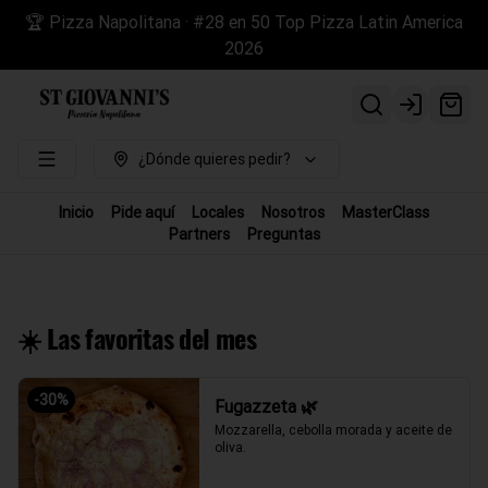
🏆 Pizza Napolitana · #28 en 50 Top Pizza Latin America
2026
Login
¿Dónde quieres pedir?
Inicio
Pide aquí
Locales
Nosotros
MasterClass
Partners
Preguntas
☀️ Las favoritas del mes
-
30
%
Fugazzeta 🌿
Mozzarella, cebolla morada y aceite de 
oliva.