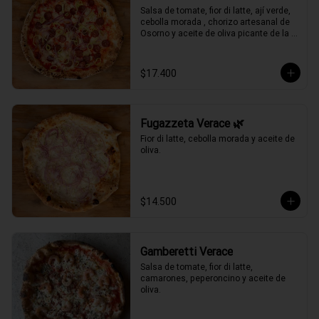
Salsa de tomate, fior di latte, ají verde, 
cebolla morada , chorizo artesanal de 
Osorno y aceite de oliva picante de la 
casa.
$17.400
Fugazzeta Verace 🌿
Fior di latte, cebolla morada y aceite de 
oliva.
$14.500
Gamberetti Verace
Salsa de tomate, fior di latte, 
camarones, peperoncino y aceite de 
oliva.