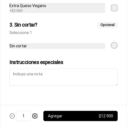
de aceto balsámico.
Extra Queso Vegano
+
$2.000
$12.000
3. Sin cortar?
Opcional
Seleccione 1
Bruschetta Pesto
Cuatro unidades con tomates cherry 
Sin cortar
asados, mozzarella y pesto

de albahaca.
Instrucciones especiales
$10.000
Caprese
Tomates cherry, albahaca, ajo picado y 
mozzarella fior di latte sori fresca, 
acompañada de focaccia.
Agregar
$12.900
$12.200