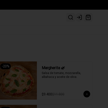
Login
-
20
%
Margherita 🌿
Salsa de tomate, mozzarella, 
albahaca y aceite de oliva.
$9.400
$11.800