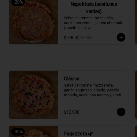
-
20
%
Napolitana (aceitunas
verdes)
Salsa de tomate, mozzarella, 
aceitunas verdes, jamón ahumado 
y aceite de oliva.
$9.900
$12.400
Clásica
Salsa de tomate, mozzarella, 
jamón ahumado, choclo, cebolla 
morada, aceitunas negras y aceite 
de oliva.
$12.900
-
30
%
Fugazzeta 🌿