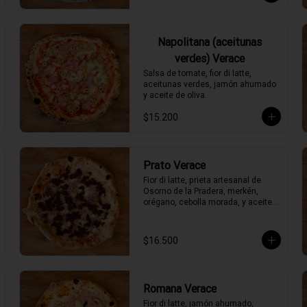
Napolitana (aceitunas
verdes) Verace
Salsa de tomate, fior di latte, 
aceitunas verdes, jamón ahumado 
y aceite de oliva.
$15.200
Prato Verace
Fior di latte, prieta artesanal de 
Osorno de la Pradera, merkén, 
orégano, cebolla morada, y aceite 
de oliva picante de la casa
$16.500
Romana Verace
Fior di latte, jamón ahumado, 