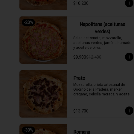
$10.200
-
20
%
Napolitana (aceitunas
verdes)
Salsa de tomate, mozzarella, 
aceitunas verdes, jamón ahumado 
y aceite de oliva.
$9.900
$12.400
Prato
Mozzarella, prieta artesanal de 
Osorno de la Pradera, merkén, 
orégano, cebolla morada, y aceite 
de oliva picante de la casa
$13.700
-
30
%
Romana