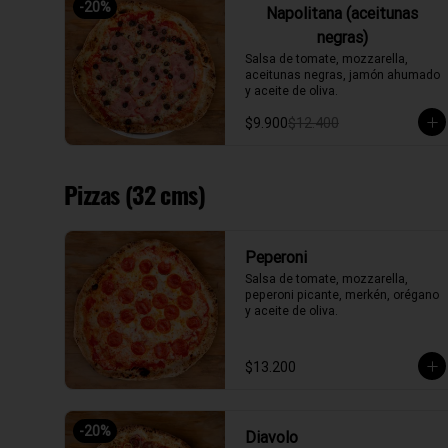
-
20
%
Napolitana (aceitunas
negras)
Salsa de tomate, mozzarella, 
aceitunas negras, jamón ahumado 
y aceite de oliva.
$9.900
$12.400
Pizzas (32 cms)
Peperoni
Salsa de tomate, mozzarella, 
peperoni picante, merkén, orégano 
y aceite de oliva.
$13.200
-
20
%
Diavolo