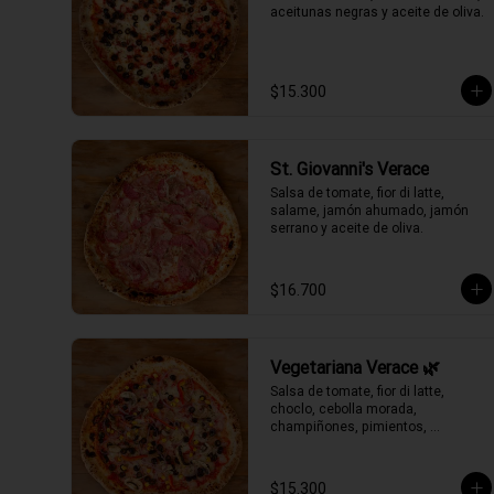
aceitunas negras y aceite de oliva.
$15.300
St. Giovanni's Verace
Salsa de tomate, fior di latte, 
salame, jamón ahumado, jamón 
serrano y aceite de oliva.
$16.700
Vegetariana Verace 🌿
Salsa de tomate, fior di latte, 
choclo, cebolla morada, 
champiñones, pimientos, 
aceitunas negras y aceite de oliva.
$15.300