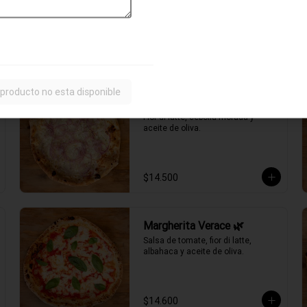
ahumado, choclo, cebolla morada, 
aceitunas negras y aceite de oliva.
$15.700
 producto no esta disponible
Fugazzeta Verace 🌿
Fior di latte, cebolla morada y 
aceite de oliva.
$14.500
Margherita Verace 🌿
Salsa de tomate, fior di latte, 
albahaca y aceite de oliva.
$14.600