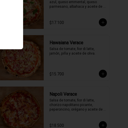
azul, queso emmental, queso 
parmesano, albahaca y aceite de 
oliva.
$17.100
Hawaiana Verace
Salsa de tomate, fior di latte, 
jamón, piña y aceite de oliva.
$15.700
Napoli Verace
Salsa de tomate, fior di latte, 
chorizo napolitano picante, 
peperoncino, orégano y aceite de 
oliva picante de la casa.
$18.500