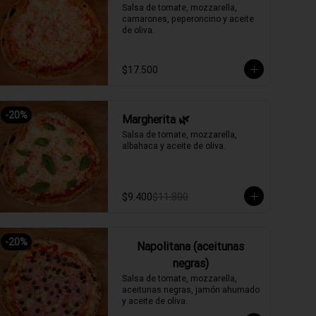
Salsa de tomate, mozzarella, 
camarones, peperoncino y aceite 
de oliva.
$17.500
-
20
%
Margherita 🌿
Salsa de tomate, mozzarella, 
albahaca y aceite de oliva.
$9.400
$11.800
-
20
%
Napolitana (aceitunas
negras)
Salsa de tomate, mozzarella, 
aceitunas negras, jamón ahumado 
y aceite de oliva.