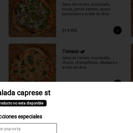
Salsa de tomate, mozzarella, 
rúcula, jamón serrano, queso 
parmesano y aceite de oliva.
$14.900
Tomaso 🌿
Salsa de tomate, mozzarella, 
choclo, champiñones, albahaca y 
aceite de oliva.
$11.900
lada caprese st
roducto no esta disponible
cciones especiales
Clásica Verace
Salsa de tomate, fior di latte, jamón 