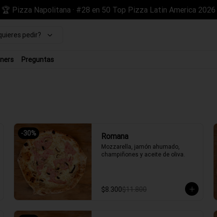
🏆 Pizza Napolitana · #28 en 50 Top Pizza Latin America 2026
uieres pedir?
ners
Preguntas
-
30
%
Romana
Mozzarella, jamón ahumado, 
champiñones y aceite de oliva.
$8.300
$11.800