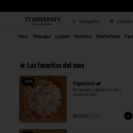
Categorías
¿Dónde q
Inicio
Pide aquí
Locales
Nosotros
MasterClass
Part
☀️ Las favoritas del mes
-
30
%
Fugazzeta 🌿
Mozzarella, cebolla morada y 
aceite de oliva.
$8.200
$11.700