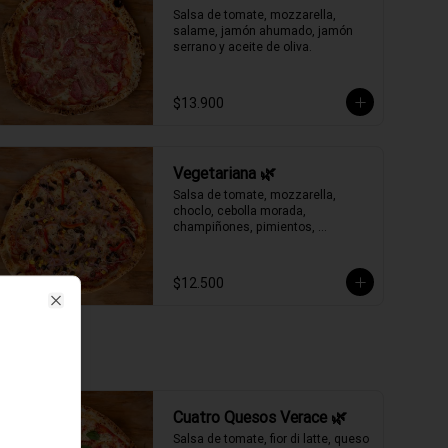
Salsa de tomate, mozzarella, 
salame, jamón ahumado, jamón 
serrano y aceite de oliva.
$13.900
Vegetariana 🌿
Salsa de tomate, mozzarella, 
choclo, cebolla morada, 
champiñones, pimientos, 
aceitunas negras y aceite de oliva.
$12.500
Close
Cuatro Quesos Verace 🌿
Salsa de tomate, fior di latte, queso 