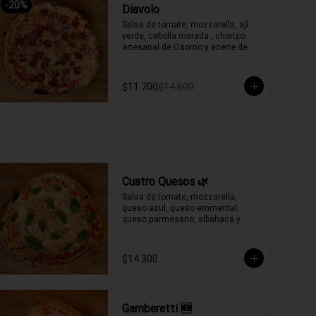
-
20
%
Diavolo
Salsa de tomate, mozzarella, ají 
verde, cebolla morada , chorizo 
artesanal de Osorno y aceite de 
oliva picante de la casa.
$11.700
$14.600
Cuatro Quesos 🌿
Salsa de tomate, mozzarella, 
queso azul, queso emmental, 
queso parmesano, albahaca y 
aceite de oliva.
$14.300
Gamberetti 🆕