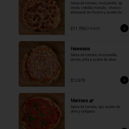
Salsa de tomate, mozzarella, ají 
verde, cebolla morada , chorizo 
artesanal de Osorno y aceite de 
oliva picante de la casa.
$11.700
$14.600
Hawaiana
Salsa de tomate, mozzarella, 
jamón, piña y aceite de oliva.
$12.870
Marinara 🌿
Salsa de tomate, ajo, aceite de 
oliva y orégano.