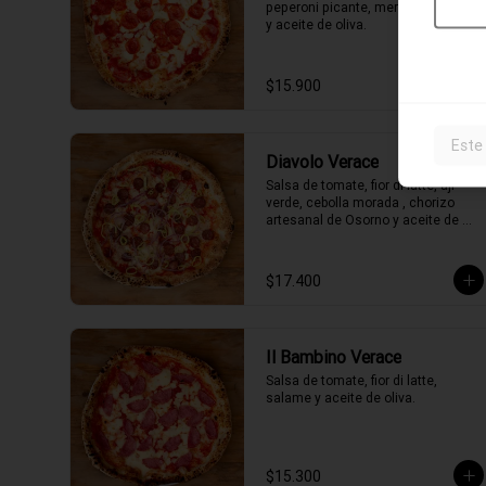
peperoni picante, merkén, orégano 
y aceite de oliva.
$15.900
Este
Diavolo Verace
Salsa de tomate, fior di latte, ají 
verde, cebolla morada , chorizo 
artesanal de Osorno y aceite de 
oliva picante de la casa.
$17.400
Il Bambino Verace
Salsa de tomate, fior di latte, 
salame y aceite de oliva.
$15.300