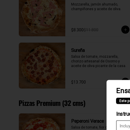
Mozzarella, jamón ahumado, 
champiñones y aceite de oliva.
$8.300
$11.800
Sureña
Salsa de tomate, mozzarella, 
chorizo artesanal de Osorno y 
aceite de oliva picante de la casa.
$13.700
Ensa
Pizzas Premium (32 cms)
Este p
Instru
Peperoni Verace
Salsa de tomate, fior di latte, 