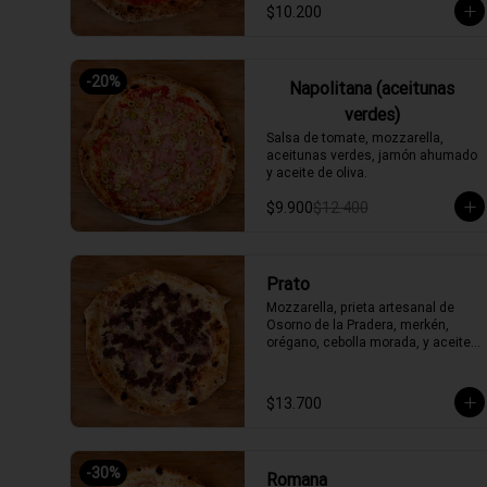
$10.200
-
20
%
Napolitana (aceitunas
verdes)
Salsa de tomate, mozzarella, 
aceitunas verdes, jamón ahumado 
y aceite de oliva.
$9.900
$12.400
Prato
Mozzarella, prieta artesanal de 
Osorno de la Pradera, merkén, 
orégano, cebolla morada, y aceite 
de oliva picante de la casa
$13.700
-
30
%
Romana