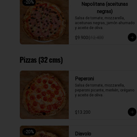
-
20
%
Napolitana (aceitunas
negras)
Salsa de tomate, mozzarella, 
aceitunas negras, jamón ahumado 
y aceite de oliva.
$9.900
$12.400
Pizzas (32 cms)
Peperoni
Salsa de tomate, mozzarella, 
peperoni picante, merkén, orégano 
y aceite de oliva.
$13.200
-
20
%
Diavolo