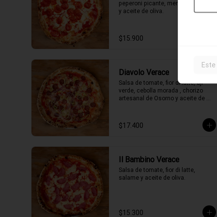
peperoni picante, merkén, orégano 
y aceite de oliva.
$15.900
Este
Diavolo Verace
Salsa de tomate, fior di latte, ají 
verde, cebolla morada , chorizo 
artesanal de Osorno y aceite de 
oliva picante de la casa.
$17.400
Il Bambino Verace
Salsa de tomate, fior di latte, 
salame y aceite de oliva.
$15.300