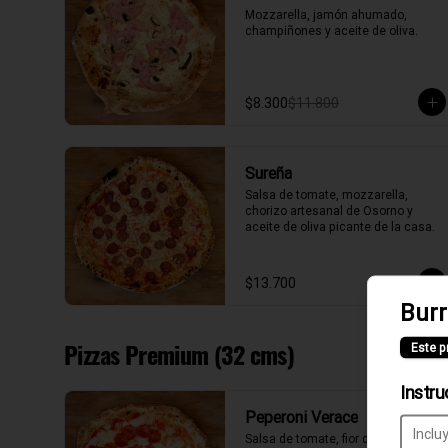
Mozzarella, jamón ahumado, 
champiñones y aceite de oliva.
$8.300
$11.800
Sureña
Salsa de tomate, mozzarella, 
chorizo artesanal de Osorno y 
aceite de oliva picante de la casa.
$13.700
Burr
Pizzas Premium (32 cms)
Este p
Instru
Peperoni Verace
Salsa de tomate, fior di latte, 