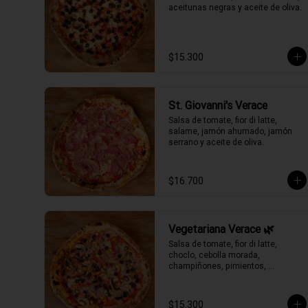
aceitunas negras y aceite de oliva.
$15.300
St. Giovanni's Verace
Salsa de tomate, fior di latte, 
salame, jamón ahumado, jamón 
serrano y aceite de oliva.
$16.700
Vegetariana Verace 🌿
Salsa de tomate, fior di latte, 
choclo, cebolla morada, 
champiñones, pimientos, 
aceitunas negras y aceite de oliva.
$15.300