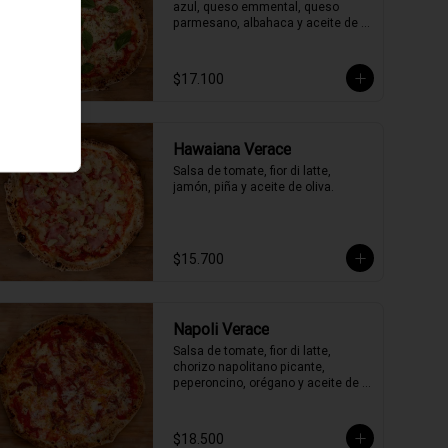
azul, queso emmental, queso 
parmesano, albahaca y aceite de 
oliva.
$17.100
Hawaiana Verace
Salsa de tomate, fior di latte, 
jamón, piña y aceite de oliva.
$15.700
Napoli Verace
Salsa de tomate, fior di latte, 
chorizo napolitano picante, 
peperoncino, orégano y aceite de 
oliva picante de la casa.
$18.500