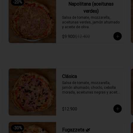
-
20
%
Napolitana (aceitunas
verdes)
Salsa de tomate, mozzarella, 
aceitunas verdes, jamón ahumado 
y aceite de oliva.
$9.900
$12.400
Clásica
Salsa de tomate, mozzarella, 
jamón ahumado, choclo, cebolla 
morada, aceitunas negras y aceite 
de oliva.
$12.900
-
30
%
Fugazzeta 🌿