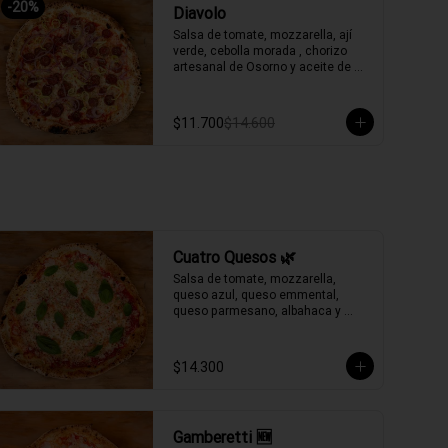
-
20
%
Diavolo
Salsa de tomate, mozzarella, ají 
verde, cebolla morada , chorizo 
artesanal de Osorno y aceite de 
oliva picante de la casa.
$11.700
$14.600
Cuatro Quesos 🌿
Salsa de tomate, mozzarella, 
queso azul, queso emmental, 
queso parmesano, albahaca y 
aceite de oliva.
$14.300
Gamberetti 🆕