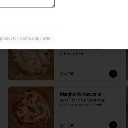
ahumado, choclo, cebolla morada, 
aceitunas negras y aceite de oliva.
$15.700
 producto no esta disponible
Fugazzeta Verace 🌿
Fior di latte, cebolla morada y 
aceite de oliva.
$14.500
Margherita Verace 🌿
Salsa de tomate, fior di latte, 
albahaca y aceite de oliva.
$14.600