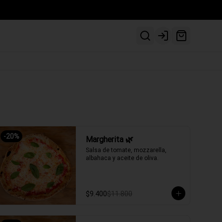
Login
-
20
%
Margherita 🌿
Salsa de tomate, mozzarella, 
albahaca y aceite de oliva.
$9.400
$11.800