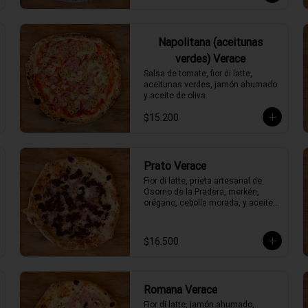
Napolitana (aceitunas
verdes) Verace
Salsa de tomate, fior di latte, 
aceitunas verdes, jamón ahumado 
y aceite de oliva.
$15.200
Prato Verace
Fior di latte, prieta artesanal de 
Osorno de la Pradera, merkén, 
orégano, cebolla morada, y aceite 
de oliva picante de la casa
$16.500
Romana Verace
Fior di latte, jamón ahumado, 