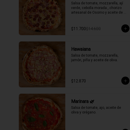
Salsa de tomate, mozzarella, ají 
verde, cebolla morada , chorizo 
artesanal de Osorno y aceite de 
oliva picante de la casa.
$11.700
$14.600
Hawaiana
Salsa de tomate, mozzarella, 
jamón, piña y aceite de oliva.
$12.870
Marinara 🌿
Salsa de tomate, ajo, aceite de 
oliva y orégano.