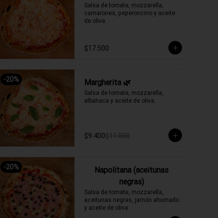
Salsa de tomate, mozzarella, 
camarones, peperoncino y aceite 
de oliva.
$17.500
-
20
%
Margherita 🌿
Salsa de tomate, mozzarella, 
albahaca y aceite de oliva.
$9.400
$11.800
-
20
%
Napolitana (aceitunas
negras)
Salsa de tomate, mozzarella, 
aceitunas negras, jamón ahumado 
y aceite de oliva.