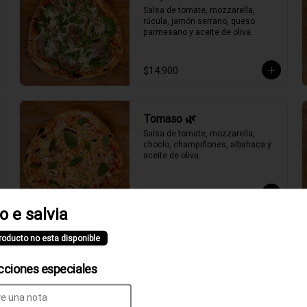
Salsa de tomate, mozzarella, 
rúcula, jamón serrano, queso 
parmesano y aceite de oliva.
$14.900
Tomaso 🌿
Salsa de tomate, mozzarella, 
choclo, champiñones, albahaca y 
aceite de oliva.
$11.900
o e salvia
roducto no esta disponible
cciones especiales
Clásica Verace
Salsa de tomate, fior di latte, jamón 