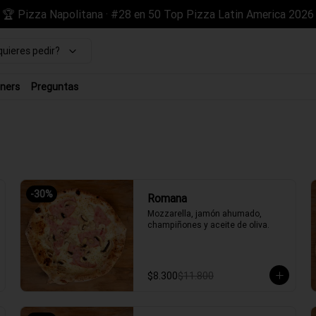
🏆 Pizza Napolitana · #28 en 50 Top Pizza Latin America 2026
uieres pedir?
ners
Preguntas
-
30
%
Romana
Mozzarella, jamón ahumado, 
champiñones y aceite de oliva.
$8.300
$11.800