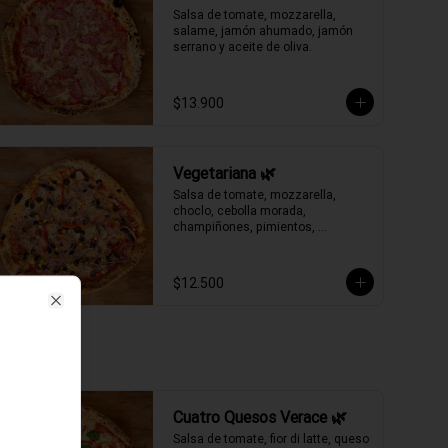
Salsa de tomate, mozzarella, 
salame, jamón ahumado, jamón 
serrano y aceite de oliva.
$13.900
Vegetariana 🌿
Salsa de tomate, mozzarella, 
choclo, cebolla morada, 
champiñones, pimientos, 
aceitunas negras y aceite de oliva.
$12.500
Close
Cuatro Quesos Verace 🌿
Salsa de tomate, fior di latte, queso 