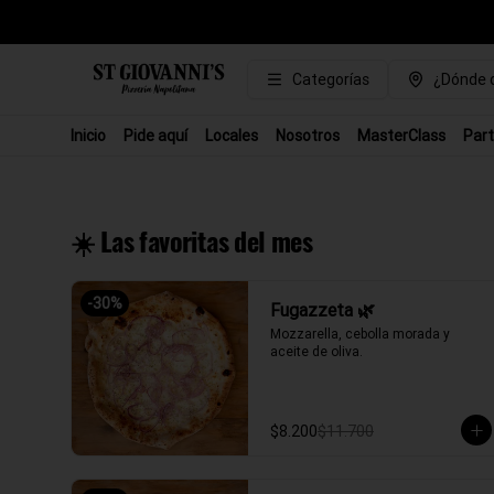
Categorías
¿Dónde q
Inicio
Pide aquí
Locales
Nosotros
MasterClass
Part
☀️ Las favoritas del mes
-
30
%
Fugazzeta 🌿
Mozzarella, cebolla morada y 
aceite de oliva.
$8.200
$11.700