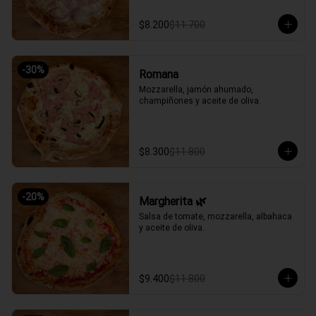
$8.200
$11.700
-
30
%
Romana
Mozzarella, jamón ahumado, 
champiñones y aceite de oliva.
$8.300
$11.800
-
20
%
Margherita 🌿
Salsa de tomate, mozzarella, albahaca 
y aceite de oliva.
$9.400
$11.800