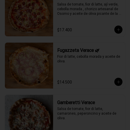
Salsa de tomate, fior di latte, ají verde, 
cebolla morada , chorizo artesanal de 
Osorno y aceite de oliva picante de la 
casa.
$17.400
Fugazzeta Verace 🌿
Fior di latte, cebolla morada y aceite de 
oliva.
$14.500
Gamberetti Verace
Salsa de tomate, fior di latte, 
camarones, peperoncino y aceite de 
oliva.