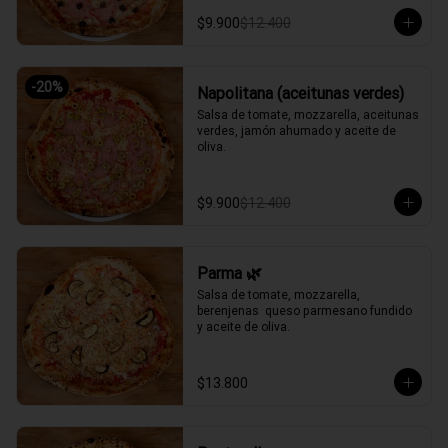
$9.900
$12.400
-
20
%
Napolitana (aceitunas verdes)
Salsa de tomate, mozzarella, aceitunas 
verdes, jamón ahumado y aceite de 
oliva.
$9.900
$12.400
Parma 🌿
Salsa de tomate, mozzarella, 
berenjenas  queso parmesano fundido 
y aceite de oliva.
$13.800