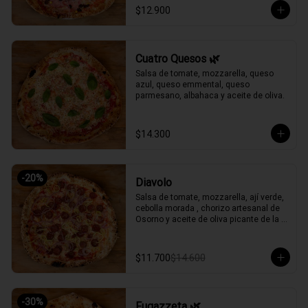
$12.900
Cuatro Quesos 🌿
Salsa de tomate, mozzarella, queso 
azul, queso emmental, queso 
parmesano, albahaca y aceite de oliva.
$14.300
-
20
%
Diavolo
Salsa de tomate, mozzarella, ají verde, 
cebolla morada , chorizo artesanal de 
Osorno y aceite de oliva picante de la 
casa.
$11.700
$14.600
-
30
%
Fugazzeta 🌿