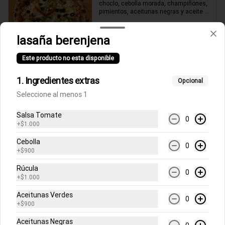
choclo, cebolla morada, champiñones, 
pimientos, aceitunas negras y aceite 
de oliva.
lasaña berenjena
$13.900
Este producto no esta disponible
Antipasto
1. Ingredientes extras
Opcional
Seleccione al menos 1
Bruschetta Blue
Salsa Tomate
Cuatro unidades con queso azul 
0
+
$1.000
fundido, pasta de ajo, rúcula y 
reducción de aceto balsámico.
Cebolla
0
+
$900
$12.000
Rúcula
0
+
$1.000
Aceitunas Verdes
Bruschetta Di Capra
0
+
$900
Cuatro unidades con tomates cherry 
asados, pasta de ajo, queso de

Aceitunas Negras
cabra, pesto de albahaca y reducción 