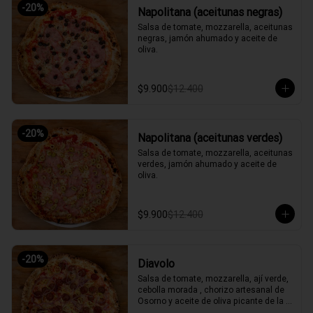
-
20
%
Napolitana (aceitunas negras)
Salsa de tomate, mozzarella, aceitunas 
negras, jamón ahumado y aceite de 
oliva.
$9.900
$12.400
-
20
%
Napolitana (aceitunas verdes)
Salsa de tomate, mozzarella, aceitunas 
verdes, jamón ahumado y aceite de 
oliva.
$9.900
$12.400
-
20
%
Diavolo
Salsa de tomate, mozzarella, ají verde, 
cebolla morada , chorizo artesanal de 
Osorno y aceite de oliva picante de la 
casa.