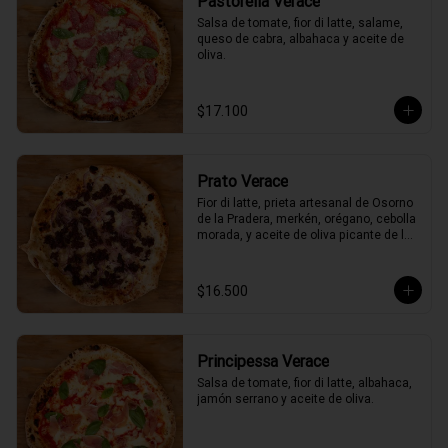
Pastorella Verace
Salsa de tomate, fior di latte, salame, 
queso de cabra, albahaca y aceite de 
oliva.
$17.100
Prato Verace
Fior di latte, prieta artesanal de Osorno 
de la Pradera, merkén, orégano, cebolla 
morada, y aceite de oliva picante de la 
casa
$16.500
Principessa Verace
Salsa de tomate, fior di latte, albahaca, 
jamón serrano y aceite de oliva.