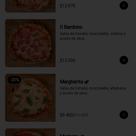
$12.870
Il Bambino
Salsa de tomate, mozzarella, salame y 
aceite de oliva.
$12.500
-
20
%
Margherita 🌿
Salsa de tomate, mozzarella, albahaca 
y aceite de oliva.
$9.400
$11.800