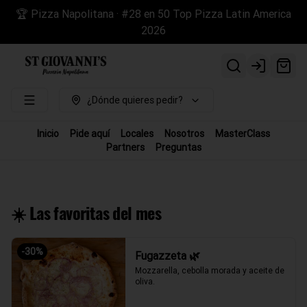
🏆 Pizza Napolitana · #28 en 50 Top Pizza Latin America
2026
Login
¿Dónde quieres pedir?
Inicio
Pide aquí
Locales
Nosotros
MasterClass
Partners
Preguntas
☀️ Las favoritas del mes
-
30
%
Fugazzeta 🌿
Mozzarella, cebolla morada y aceite de 
oliva.