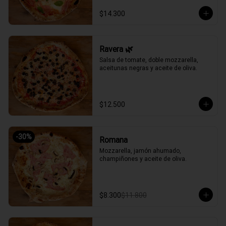
$14.300
Ravera 🌿
Salsa de tomate, doble mozzarella, 
aceitunas negras y aceite de oliva.
$12.500
-
30
%
Romana
Mozzarella, jamón ahumado, 
champiñones y aceite de oliva.
$8.300
$11.800