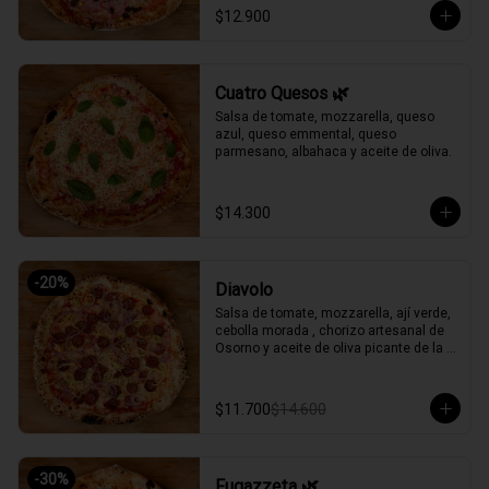
$12.900
Cuatro Quesos 🌿
Salsa de tomate, mozzarella, queso 
azul, queso emmental, queso 
parmesano, albahaca y aceite de oliva.
$14.300
-
20
%
Diavolo
Salsa de tomate, mozzarella, ají verde, 
cebolla morada , chorizo artesanal de 
Osorno y aceite de oliva picante de la 
casa.
$11.700
$14.600
-
30
%
Fugazzeta 🌿