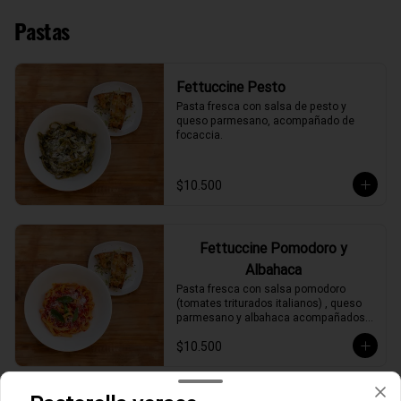
Pastas
Fettuccine Pesto
Pasta fresca con salsa de pesto y 
queso parmesano, acompañado de 
focaccia.
$10.500
Fettuccine Pomodoro y
Albahaca
Pasta fresca con salsa pomodoro 
(tomates triturados italianos) , queso 
parmesano y albahaca acompañados 
de focaccia.
$10.500