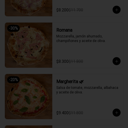
$8.200
$11.700
-
30
%
Romana
Mozzarella, jamón ahumado, 
champiñones y aceite de oliva.
$8.300
$11.800
-
20
%
Margherita 🌿
Salsa de tomate, mozzarella, albahaca 
y aceite de oliva.
$9.400
$11.800