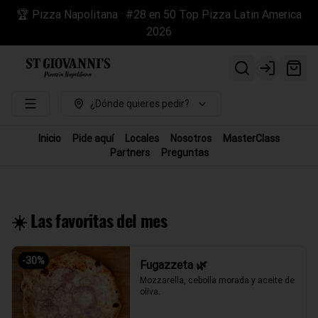
🏆 Pizza Napolitana · #28 en 50 Top Pizza Latin America
2026
Login
¿Dónde quieres pedir?
Inicio
Pide aquí
Locales
Nosotros
MasterClass
Partners
Preguntas
☀️ Las favoritas del mes
-
30
%
Fugazzeta 🌿
Mozzarella, cebolla morada y aceite de 
oliva.