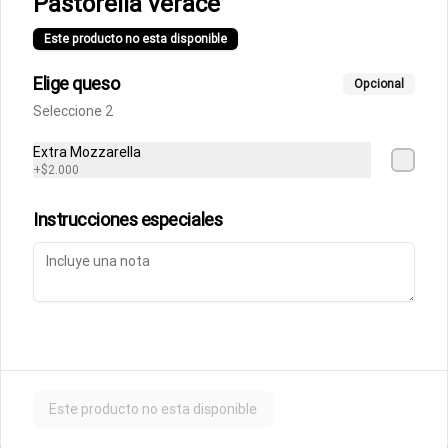
Pastorella verace
Fettuccine Rossa
Pasta fresca con salsa boloñesa con 
Este producto no esta disponible
un toque de crema y queso parmesano 
acompañados de focaccia.
Elige queso
Opcional
Seleccione 2
$10.500
Extra Mozzarella
+
$2.000
Parmigiana de Berenjena
Lasagna de berenjenas con salsa 
Instrucciones especiales
rossa (tomates italianos triturados y un 
toque de crema) y queso parmesano.
$9.500
Ñoquis a la Rossa
Ñoquis con salsa boloñesa a la crema y 
queso parmesano acompañados de 
Este producto no esta disponible
focaccia.