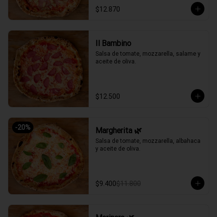
$12.870
Il Bambino
Salsa de tomate, mozzarella, salame y 
aceite de oliva.
$12.500
-
20
%
Margherita 🌿
Salsa de tomate, mozzarella, albahaca 
y aceite de oliva.
$9.400
$11.800