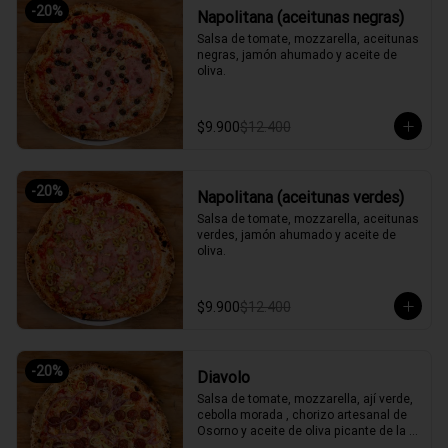
-
20
%
Napolitana (aceitunas negras)
Salsa de tomate, mozzarella, aceitunas 
negras, jamón ahumado y aceite de 
oliva.
$9.900
$12.400
-
20
%
Napolitana (aceitunas verdes)
Salsa de tomate, mozzarella, aceitunas 
verdes, jamón ahumado y aceite de 
oliva.
$9.900
$12.400
-
20
%
Diavolo
Salsa de tomate, mozzarella, ají verde, 
cebolla morada , chorizo artesanal de 
Osorno y aceite de oliva picante de la 
casa.