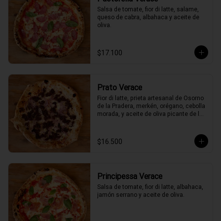
Salsa de tomate, fior di latte, salame, 
queso de cabra, albahaca y aceite de 
oliva.
$17.100
Prato Verace
Fior di latte, prieta artesanal de Osorno 
de la Pradera, merkén, orégano, cebolla 
morada, y aceite de oliva picante de la 
casa
$16.500
Principessa Verace
Salsa de tomate, fior di latte, albahaca, 
jamón serrano y aceite de oliva.