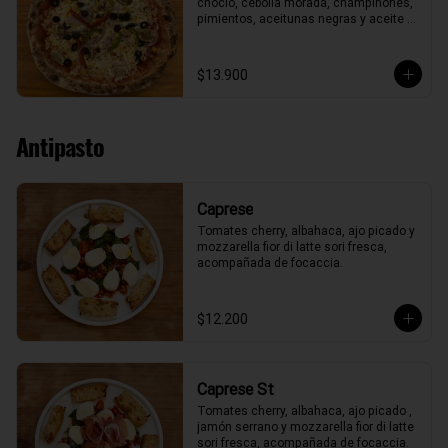
choclo, cebolla morada, champiñones, 
pimientos, aceitunas negras y aceite 
de oliva.
$13.900
Antipasto
Caprese
Tomates cherry, albahaca, ajo picado y 
mozzarella fior di latte sori fresca, 
acompañada de focaccia.
$12.200
Caprese St
Tomates cherry, albahaca, ajo picado , 
jamón serrano y mozzarella fior di latte 
sori fresca, acompañada de focaccia.