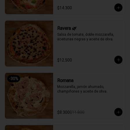
$14.300
Ravera 🌿
Salsa de tomate, doble mozzarella, 
aceitunas negras y aceite de oliva.
$12.500
-
30
%
Romana
Mozzarella, jamón ahumado, 
champiñones y aceite de oliva.
$8.300
$11.800