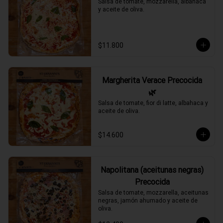
Salsa de tomate, mozzarella, albahaca 
y aceite de oliva.
$11.800
Margherita Verace Precocida
🌿
Salsa de tomate, fior di latte, albahaca y 
aceite de oliva.
$14.600
Napolitana (aceitunas negras)
Precocida
Salsa de tomate, mozzarella, aceitunas 
negras, jamón ahumado y aceite de 
oliva.