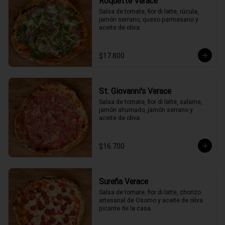
Roquette Verace
Salsa de tomate, fior di latte, rúcula, 
jamón serrano, queso parmesano y 
aceite de oliva.
$17.800
St. Giovanni's Verace
Salsa de tomate, fior di latte, salame, 
jamón ahumado, jamón serrano y 
aceite de oliva.
$16.700
Sureña Verace
Salsa de tomate, fior di latte, chorizo 
artesanal de Osorno y aceite de oliva 
picante de la casa.