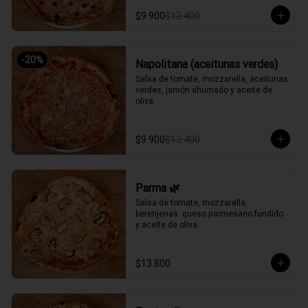
$9.900
$12.400
-
20
%
Napolitana (aceitunas verdes)
Salsa de tomate, mozzarella, aceitunas 
verdes, jamón ahumado y aceite de 
oliva.
$9.900
$12.400
Parma 🌿
Salsa de tomate, mozzarella, 
berenjenas  queso parmesano fundido 
y aceite de oliva.
$13.800