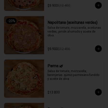
$9.900
$12.400
-
20
%
Napolitana (aceitunas verdes)
Salsa de tomate, mozzarella, aceitunas 
verdes, jamón ahumado y aceite de 
oliva.
$9.900
$12.400
Parma 🌿
Salsa de tomate, mozzarella, 
berenjenas  queso parmesano fundido 
y aceite de oliva.
$13.800