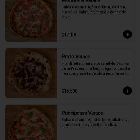
Pastorella Verace
Salsa de tomate, fior di latte, salame, 
queso de cabra, albahaca y aceite de 
oliva.
$17.100
Prato Verace
Fior di latte, prieta artesanal de Osorno 
de la Pradera, merkén, orégano, cebolla 
morada, y aceite de oliva picante de la 
casa
$16.500
Principessa Verace
Salsa de tomate, fior di latte, albahaca, 
jamón serrano y aceite de oliva.