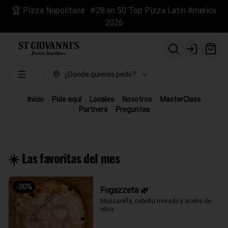
🏆 Pizza Napolitana · #28 en 50 Top Pizza Latin America
2026
Login
¿Dónde quieres pedir?
Inicio
Pide aquí
Locales
Nosotros
MasterClass
Partners
Preguntas
☀️ Las favoritas del mes
-
30
%
Fugazzeta 🌿
Mozzarella, cebolla morada y aceite de 
oliva.