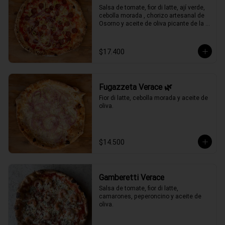
Salsa de tomate, fior di latte, ají verde, 
cebolla morada , chorizo artesanal de 
Osorno y aceite de oliva picante de la 
casa.
$17.400
Fugazzeta Verace 🌿
Fior di latte, cebolla morada y aceite de 
oliva.
$14.500
Gamberetti Verace
Salsa de tomate, fior di latte, 
camarones, peperoncino y aceite de 
oliva.