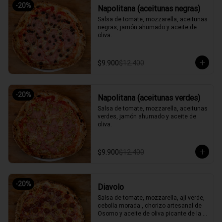
-
20
%
Napolitana (aceitunas negras)
Salsa de tomate, mozzarella, aceitunas 
negras, jamón ahumado y aceite de 
oliva.
$9.900
$12.400
-
20
%
Napolitana (aceitunas verdes)
Salsa de tomate, mozzarella, aceitunas 
verdes, jamón ahumado y aceite de 
oliva.
$9.900
$12.400
-
20
%
Diavolo
Salsa de tomate, mozzarella, ají verde, 
cebolla morada , chorizo artesanal de 
Osorno y aceite de oliva picante de la 
casa.