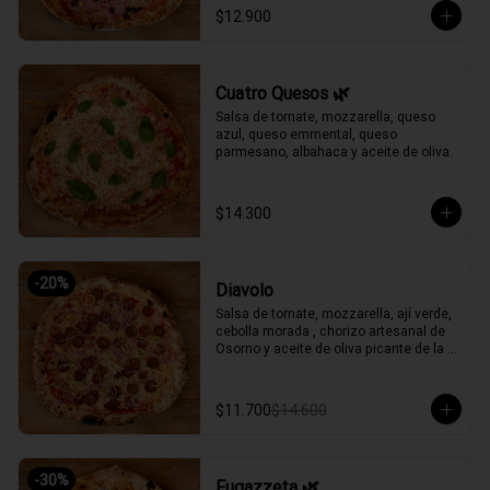
$12.900
Cuatro Quesos 🌿
Salsa de tomate, mozzarella, queso 
azul, queso emmental, queso 
parmesano, albahaca y aceite de oliva.
$14.300
-
20
%
Diavolo
Salsa de tomate, mozzarella, ají verde, 
cebolla morada , chorizo artesanal de 
Osorno y aceite de oliva picante de la 
casa.
$11.700
$14.600
-
30
%
Fugazzeta 🌿