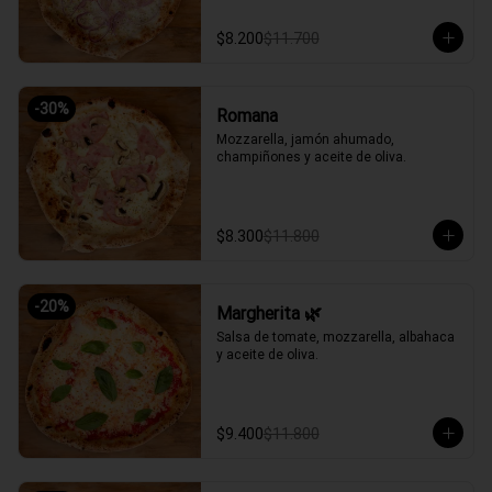
$8.200
$11.700
-
30
%
Romana
Mozzarella, jamón ahumado, 
champiñones y aceite de oliva.
$8.300
$11.800
-
20
%
Margherita 🌿
Salsa de tomate, mozzarella, albahaca 
y aceite de oliva.
$9.400
$11.800