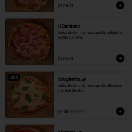
$12.870
Il Bambino
Salsa de tomate, mozzarella, salame y 
aceite de oliva.
$12.500
-
20
%
Margherita 🌿
Salsa de tomate, mozzarella, albahaca 
y aceite de oliva.
$9.400
$11.800