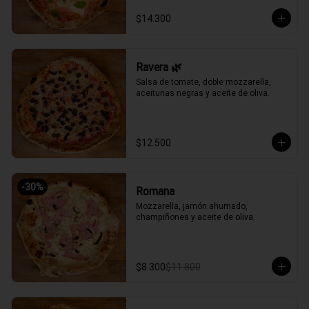
$14.300
Ravera 🌿
Salsa de tomate, doble mozzarella, 
aceitunas negras y aceite de oliva.
$12.500
-
30
%
Romana
Mozzarella, jamón ahumado, 
champiñones y aceite de oliva.
$8.300
$11.800