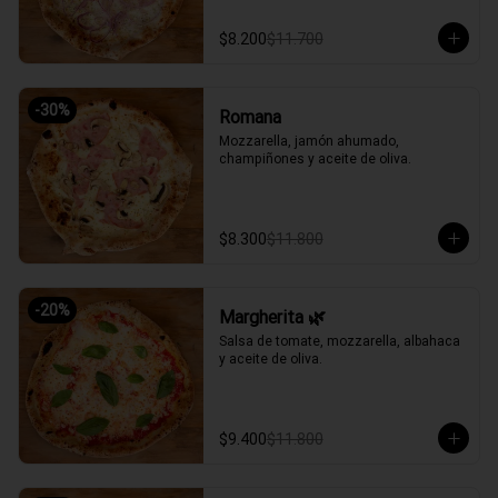
$8.200
$11.700
-
30
%
Romana
Mozzarella, jamón ahumado, 
champiñones y aceite de oliva.
$8.300
$11.800
-
20
%
Margherita 🌿
Salsa de tomate, mozzarella, albahaca 
y aceite de oliva.
$9.400
$11.800