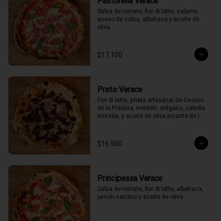
Pastorella Verace
Salsa de tomate, fior di latte, salame, 
queso de cabra, albahaca y aceite de 
oliva.
$17.100
Prato Verace
Fior di latte, prieta artesanal de Osorno 
de la Pradera, merkén, orégano, cebolla 
morada, y aceite de oliva picante de la 
casa
$16.500
Principessa Verace
Salsa de tomate, fior di latte, albahaca, 
jamón serrano y aceite de oliva.