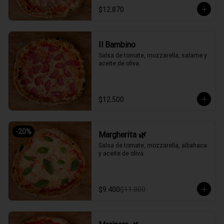
$12.870
Il Bambino
Salsa de tomate, mozzarella, salame y 
aceite de oliva.
$12.500
-
20
%
Margherita 🌿
Salsa de tomate, mozzarella, albahaca 
y aceite de oliva.
$9.400
$11.800