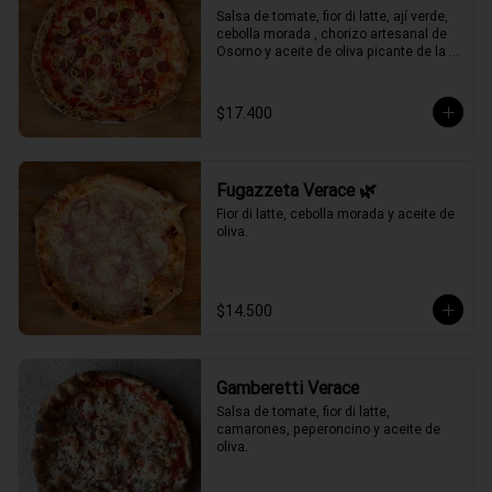
Salsa de tomate, fior di latte, ají verde, 
cebolla morada , chorizo artesanal de 
Osorno y aceite de oliva picante de la 
casa.
$17.400
Fugazzeta Verace 🌿
Fior di latte, cebolla morada y aceite de 
oliva.
$14.500
Gamberetti Verace
Salsa de tomate, fior di latte, 
camarones, peperoncino y aceite de 
oliva.