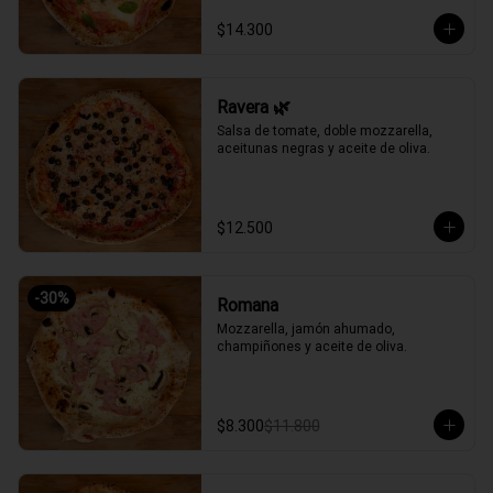
$14.300
Ravera 🌿
Salsa de tomate, doble mozzarella, 
aceitunas negras y aceite de oliva.
$12.500
-
30
%
Romana
Mozzarella, jamón ahumado, 
champiñones y aceite de oliva.
$8.300
$11.800