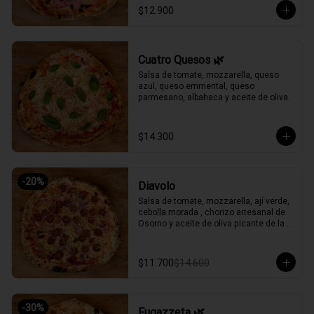
$12.900
Cuatro Quesos 🌿
Salsa de tomate, mozzarella, queso 
azul, queso emmental, queso 
parmesano, albahaca y aceite de oliva.
$14.300
-
20
%
Diavolo
Salsa de tomate, mozzarella, ají verde, 
cebolla morada , chorizo artesanal de 
Osorno y aceite de oliva picante de la 
casa.
$11.700
$14.600
-
30
%
Fugazzeta 🌿