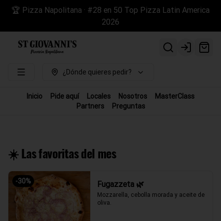
🏆 Pizza Napolitana · #28 en 50 Top Pizza Latin America
2026
Login
¿Dónde quieres pedir?
Inicio
Pide aquí
Locales
Nosotros
MasterClass
Partners
Preguntas
☀️ Las favoritas del mes
-
30
%
Fugazzeta 🌿
Mozzarella, cebolla morada y aceite de 
oliva.