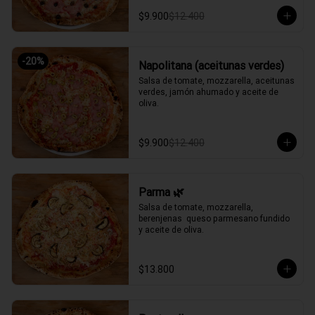
$9.900
$12.400
-
20
%
Napolitana (aceitunas verdes)
Salsa de tomate, mozzarella, aceitunas 
verdes, jamón ahumado y aceite de 
oliva.
$9.900
$12.400
Parma 🌿
Salsa de tomate, mozzarella, 
berenjenas  queso parmesano fundido 
y aceite de oliva.
$13.800