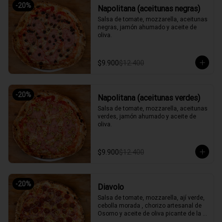
-
20
%
Napolitana (aceitunas negras)
Salsa de tomate, mozzarella, aceitunas 
negras, jamón ahumado y aceite de 
oliva.
$9.900
$12.400
-
20
%
Napolitana (aceitunas verdes)
Salsa de tomate, mozzarella, aceitunas 
verdes, jamón ahumado y aceite de 
oliva.
$9.900
$12.400
-
20
%
Diavolo
Salsa de tomate, mozzarella, ají verde, 
cebolla morada , chorizo artesanal de 
Osorno y aceite de oliva picante de la 
casa.