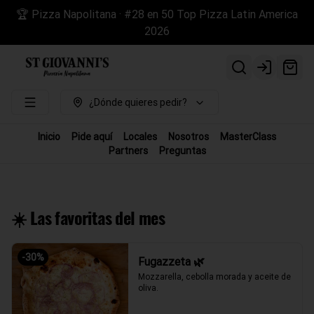
🏆 Pizza Napolitana · #28 en 50 Top Pizza Latin America
2026
Login
¿Dónde quieres pedir?
Inicio
Pide aquí
Locales
Nosotros
MasterClass
Partners
Preguntas
☀️ Las favoritas del mes
-
30
%
Fugazzeta 🌿
Mozzarella, cebolla morada y aceite de 
oliva.