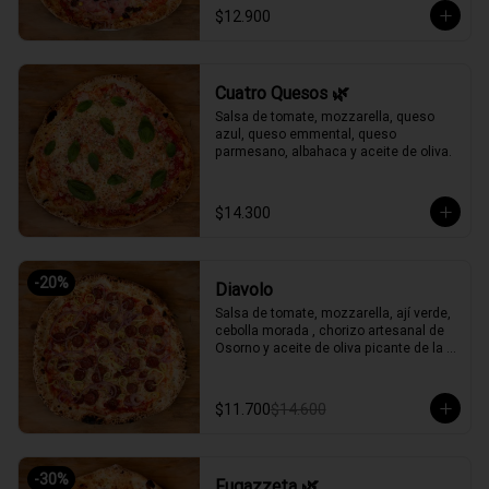
$12.900
Cuatro Quesos 🌿
Salsa de tomate, mozzarella, queso 
azul, queso emmental, queso 
parmesano, albahaca y aceite de oliva.
$14.300
-
20
%
Diavolo
Salsa de tomate, mozzarella, ají verde, 
cebolla morada , chorizo artesanal de 
Osorno y aceite de oliva picante de la 
casa.
$11.700
$14.600
-
30
%
Fugazzeta 🌿