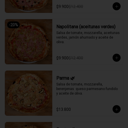
$9.900
$12.400
-
20
%
Napolitana (aceitunas verdes)
Salsa de tomate, mozzarella, aceitunas 
verdes, jamón ahumado y aceite de 
oliva.
$9.900
$12.400
Parma 🌿
Salsa de tomate, mozzarella, 
berenjenas  queso parmesano fundido 
y aceite de oliva.
$13.800