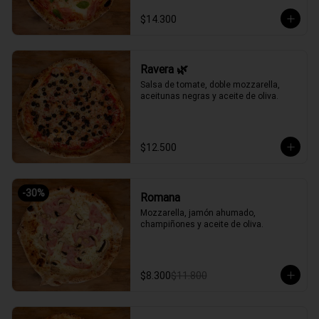
$14.300
Ravera 🌿
Salsa de tomate, doble mozzarella, 
aceitunas negras y aceite de oliva.
$12.500
-
30
%
Romana
Mozzarella, jamón ahumado, 
champiñones y aceite de oliva.
$8.300
$11.800