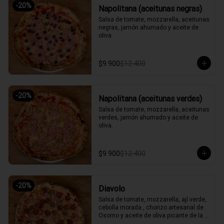
-
20
%
Napolitana (aceitunas negras)
Salsa de tomate, mozzarella, aceitunas 
negras, jamón ahumado y aceite de 
oliva.
$9.900
$12.400
-
20
%
Napolitana (aceitunas verdes)
Salsa de tomate, mozzarella, aceitunas 
verdes, jamón ahumado y aceite de 
oliva.
$9.900
$12.400
-
20
%
Diavolo
Salsa de tomate, mozzarella, ají verde, 
cebolla morada , chorizo artesanal de 
Osorno y aceite de oliva picante de la 
casa.