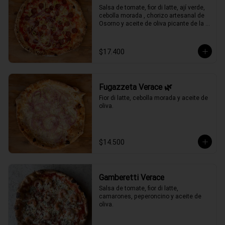
Salsa de tomate, fior di latte, ají verde, 
cebolla morada , chorizo artesanal de 
Osorno y aceite de oliva picante de la 
casa.
$17.400
Fugazzeta Verace 🌿
Fior di latte, cebolla morada y aceite de 
oliva.
$14.500
Gamberetti Verace
Salsa de tomate, fior di latte, 
camarones, peperoncino y aceite de 
oliva.