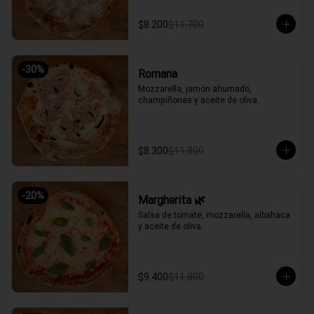
$8.200
$11.700
-
30
%
Romana
Mozzarella, jamón ahumado, 
champiñones y aceite de oliva.
$8.300
$11.800
-
20
%
Margherita 🌿
Salsa de tomate, mozzarella, albahaca 
y aceite de oliva.
$9.400
$11.800