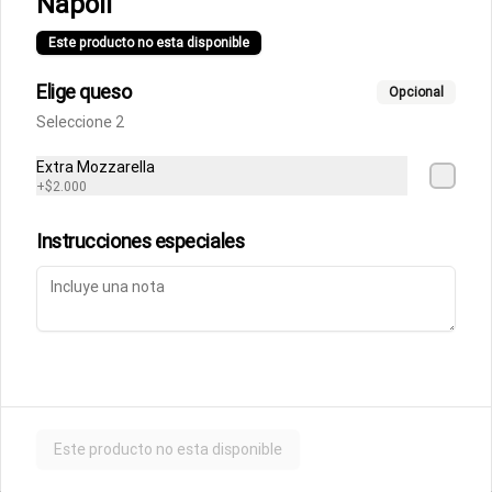
Napoli
Fettuccine Rossa
Pasta fresca con salsa boloñesa con 
Este producto no esta disponible
un toque de crema y queso parmesano 
acompañados de focaccia.
Elige queso
Opcional
Seleccione 2
$10.500
Extra Mozzarella
+
$2.000
Parmigiana de Berenjena
Lasagna de berenjenas con salsa 
Instrucciones especiales
rossa (tomates italianos triturados y un 
toque de crema) y queso parmesano.
$9.500
Ñoquis a la Rossa
Ñoquis con salsa boloñesa a la crema y 
queso parmesano acompañados de 
Este producto no esta disponible
focaccia.