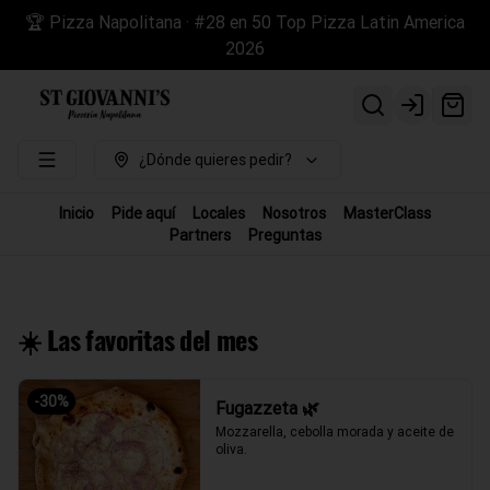
🏆 Pizza Napolitana · #28 en 50 Top Pizza Latin America
2026
Login
¿Dónde quieres pedir?
Inicio
Pide aquí
Locales
Nosotros
MasterClass
Partners
Preguntas
☀️ Las favoritas del mes
-
30
%
Fugazzeta 🌿
Mozzarella, cebolla morada y aceite de 
oliva.