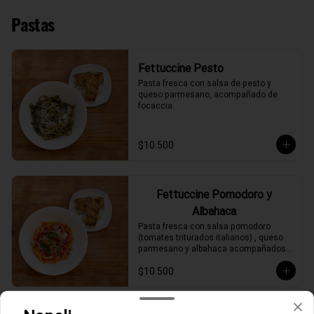
Pastas
Fettuccine Pesto
Pasta fresca con salsa de pesto y 
queso parmesano, acompañado de 
focaccia.
$10.500
Fettuccine Pomodoro y
Albahaca
Pasta fresca con salsa pomodoro 
(tomates triturados italianos) , queso 
parmesano y albahaca acompañados 
de focaccia.
$10.500