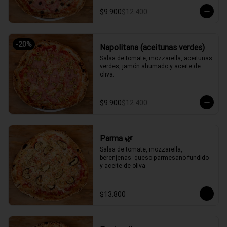
$9.900
$12.400
-
20
%
Napolitana (aceitunas verdes)
Salsa de tomate, mozzarella, aceitunas 
verdes, jamón ahumado y aceite de 
oliva.
$9.900
$12.400
Parma 🌿
Salsa de tomate, mozzarella, 
berenjenas  queso parmesano fundido 
y aceite de oliva.
$13.800