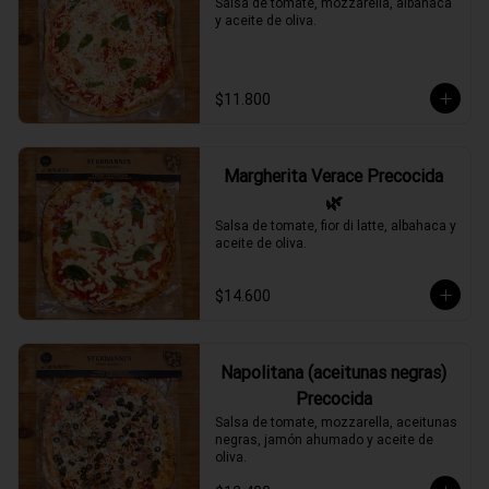
Salsa de tomate, mozzarella, albahaca 
y aceite de oliva.
$11.800
Margherita Verace Precocida
🌿
Salsa de tomate, fior di latte, albahaca y 
aceite de oliva.
$14.600
Napolitana (aceitunas negras)
Precocida
Salsa de tomate, mozzarella, aceitunas 
negras, jamón ahumado y aceite de 
oliva.