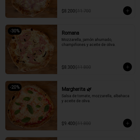
$8.200
$11.700
-
30
%
Romana
Mozzarella, jamón ahumado, 
champiñones y aceite de oliva.
$8.300
$11.800
-
20
%
Margherita 🌿
Salsa de tomate, mozzarella, albahaca 
y aceite de oliva.
$9.400
$11.800