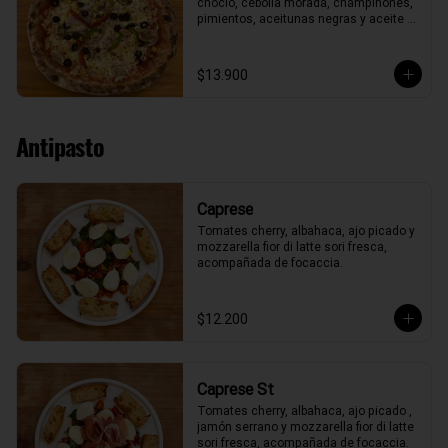
choclo, cebolla morada, champiñones, 
pimientos, aceitunas negras y aceite 
de oliva.
$13.900
Antipasto
Caprese
Tomates cherry, albahaca, ajo picado y 
mozzarella fior di latte sori fresca, 
acompañada de focaccia.
$12.200
Caprese St
Tomates cherry, albahaca, ajo picado , 
jamón serrano y mozzarella fior di latte 
sori fresca, acompañada de focaccia.