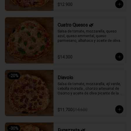
$12.900
Cuatro Quesos 🌿
Salsa de tomate, mozzarella, queso 
azul, queso emmental, queso 
parmesano, albahaca y aceite de oliva.
$14.300
-
20
%
Diavolo
Salsa de tomate, mozzarella, ají verde, 
cebolla morada , chorizo artesanal de 
Osorno y aceite de oliva picante de la 
casa.
$11.700
$14.600
-
30
%
Fugazzeta 🌿