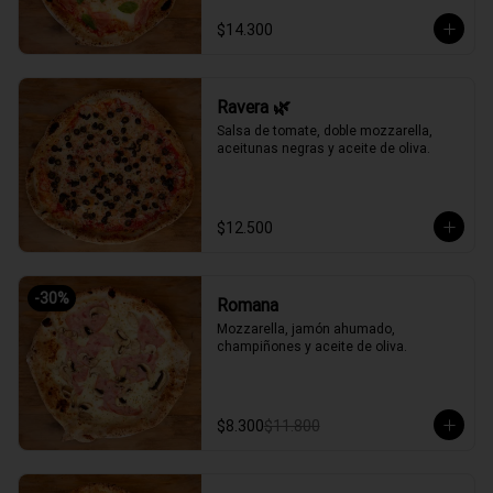
$14.300
Ravera 🌿
Salsa de tomate, doble mozzarella, 
aceitunas negras y aceite de oliva.
$12.500
-
30
%
Romana
Mozzarella, jamón ahumado, 
champiñones y aceite de oliva.
$8.300
$11.800