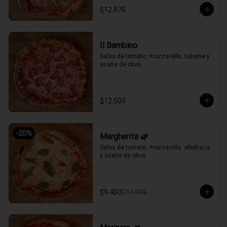
$12.870
Il Bambino
Salsa de tomate, mozzarella, salame y 
aceite de oliva.
$12.500
-
20
%
Margherita 🌿
Salsa de tomate, mozzarella, albahaca 
y aceite de oliva.
$9.400
$11.800