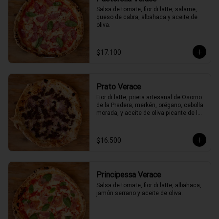
Salsa de tomate, fior di latte, salame, 
queso de cabra, albahaca y aceite de 
oliva.
$17.100
Prato Verace
Fior di latte, prieta artesanal de Osorno 
de la Pradera, merkén, orégano, cebolla 
morada, y aceite de oliva picante de la 
casa
$16.500
Principessa Verace
Salsa de tomate, fior di latte, albahaca, 
jamón serrano y aceite de oliva.