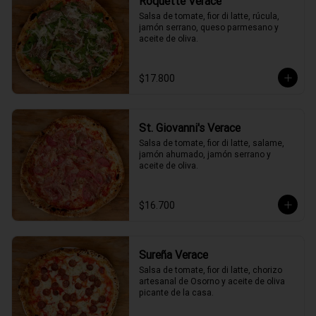
Roquette Verace
Salsa de tomate, fior di latte, rúcula, 
jamón serrano, queso parmesano y 
aceite de oliva.
$17.800
St. Giovanni's Verace
Salsa de tomate, fior di latte, salame, 
jamón ahumado, jamón serrano y 
aceite de oliva.
$16.700
Sureña Verace
Salsa de tomate, fior di latte, chorizo 
artesanal de Osorno y aceite de oliva 
picante de la casa.