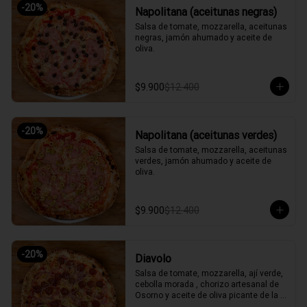
-
20
%
Napolitana (aceitunas negras)
Salsa de tomate, mozzarella, aceitunas 
negras, jamón ahumado y aceite de 
oliva.
$9.900
$12.400
-
20
%
Napolitana (aceitunas verdes)
Salsa de tomate, mozzarella, aceitunas 
verdes, jamón ahumado y aceite de 
oliva.
$9.900
$12.400
-
20
%
Diavolo
Salsa de tomate, mozzarella, ají verde, 
cebolla morada , chorizo artesanal de 
Osorno y aceite de oliva picante de la 
casa.